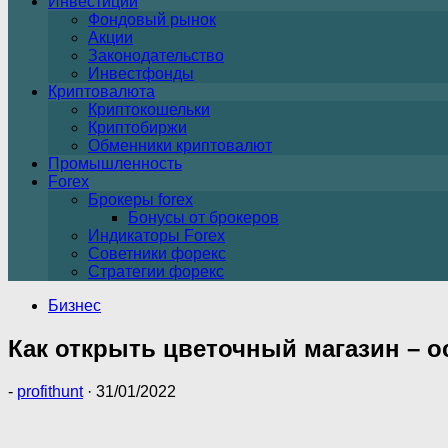
Инвестиции
Фондовый рынок
Акции
Законодательство
Инвестфонды
Криптовалюта
Криптокошельки
Криптобиржи
Обменники криптовалют
Промышленность
Forex
Брокеры forex
Бонусы от брокеров
Индикаторы Forex
Советники форекс
Стратегии форекс
Бизнес
Как открыть цветочный магазин – 
-
profithunt
·
31/01/2022