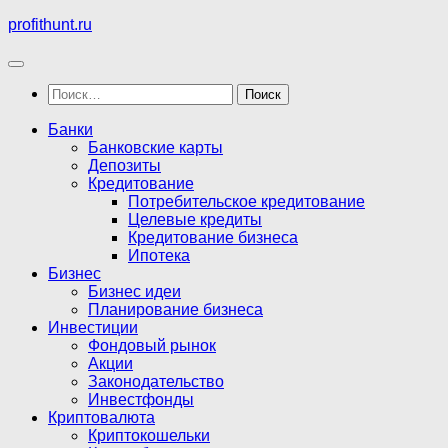
Перейти
profithunt.ru
к
содержимому
Найти:
Банки
Банковские карты
Депозиты
Кредитование
Потребительское кредитование
Целевые кредиты
Кредитование бизнеса
Ипотека
Бизнес
Бизнес идеи
Планирование бизнеса
Инвестиции
Фондовый рынок
Акции
Законодательство
Инвестфонды
Криптовалюта
Криптокошельки