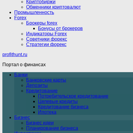
Криптобиржи
Обменники криптовалют
Промышленность
Forex
Брокеры forex
Бонусы от брокеров
Индикаторы Forex
Советники форекс
Стратегии форекс
profithunt.ru
Портал о финансах
Банки
Банковские карты
Депозиты
Кредитование
Потребительское кредитование
Целевые кредиты
Кредитование бизнеса
Ипотека
Бизнес
Бизнес идеи
Планирование бизнеса