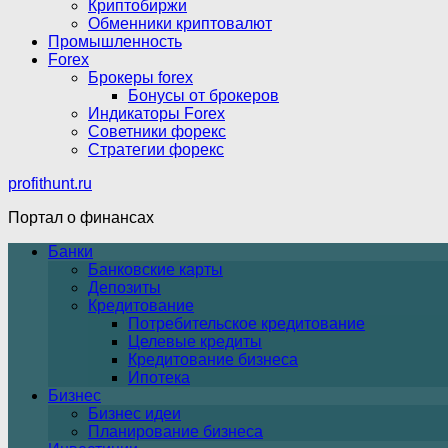
Криптобиржи
Обменники криптовалют
Промышленность
Forex
Брокеры forex
Бонусы от брокеров
Индикаторы Forex
Советники форекс
Стратегии форекс
profithunt.ru
Портал о финансах
Банки
Банковские карты
Депозиты
Кредитование
Потребительское кредитование
Целевые кредиты
Кредитование бизнеса
Ипотека
Бизнес
Бизнес идеи
Планирование бизнеса