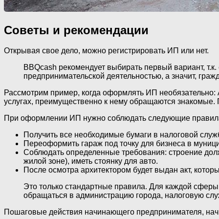
Советы и рекомендации
Открывая свое дело, можно регистрировать ИП или нет.
BBQcash рекомендует выбирать первый вариант, т.к. 
предпринимательской деятельностью, а значит, граж
Рассмотрим пример, когда оформлять ИП необязательно: А
услугах, преимущественно к нему обращаются знакомые. 
При оформлении ИП нужно соблюдать следующие правил
Получить все необходимые бумаги в налоговой служ
Переоформить гараж под точку для бизнеса в муницип
Соблюдать определенные требования: строение долж
жилой зоне), иметь стоянку для авто.
После осмотра архитектором будет выдан акт, кото
Это только стандартные правила. Для каждой сферы
обращаться в администрацию города, налоговую служ
Пошаговые действия начинающего предпринимателя, нач