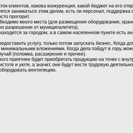
ток клиентов, какова конкуренция, какой бюджет на его отк
тся заниматься этим делом, есть ли персонал, поддержка п
сто прогорит.
ходимо много места (для размещения оборудования, хране
жно разрешение от муниципалитета).
ходится за городом, а в самом населенном пункте есть ана
доставить услугу, только потом запускать бизнес. Когда д
 с минимальными вложениями. Когда дела пойдут в гору, мо
лучай (поломка, расширение и прочее).
го приятнее будет приобретать продукцию на точке с внут
истоте и уюте, а значит, они будут вести трудовую деятель
 оборудовать вентиляцию.