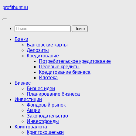
Перейти
profithunt.ru
к
содержимому
Найти:
Банки
Банковские карты
Депозиты
Кредитование
Потребительское кредитование
Целевые кредиты
Кредитование бизнеса
Ипотека
Бизнес
Бизнес идеи
Планирование бизнеса
Инвестиции
Фондовый рынок
Акции
Законодательство
Инвестфонды
Криптовалюта
Криптокошельки