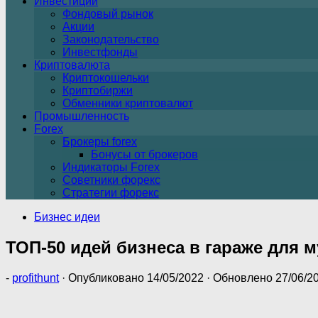
Инвестиции
Фондовый рынок
Акции
Законодательство
Инвестфонды
Криптовалюта
Криптокошельки
Криптобиржи
Обменники криптовалют
Промышленность
Forex
Брокеры forex
Бонусы от брокеров
Индикаторы Forex
Советники форекс
Стратегии форекс
Бизнес идеи
ТОП-50 идей бизнеса в гараже для 
-
profithunt
· Опубликовано
14/05/2022
· Обновлено
27/06/2