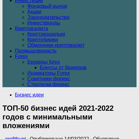
Инвестиции
Фондовый рынок
Акции
Законодательство
Инвестфонды
Криптовалюта
Криптокошельки
Криптобиржи
Обменники криптовалют
Промышленность
Forex
Брокеры forex
Бонусы от брокеров
Индикаторы Forex
Советники форекс
Стратегии форекс
Бизнес идеи
ТОП-50 бизнес идей 2021-2022
годов с минимальными
вложениями
-
profithunt
· Опубликовано
14/03/2022
· Обновлено