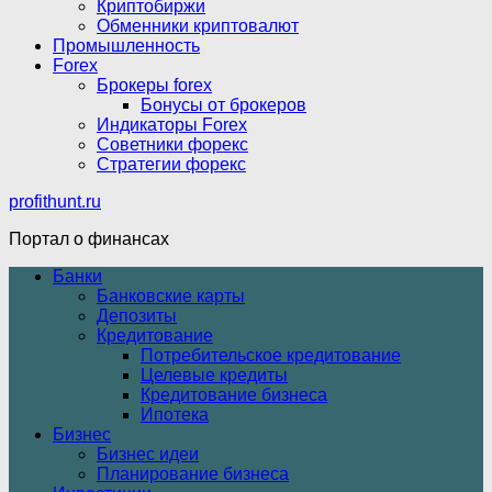
Криптобиржи
Обменники криптовалют
Промышленность
Forex
Брокеры forex
Бонусы от брокеров
Индикаторы Forex
Советники форекс
Стратегии форекс
profithunt.ru
Портал о финансах
Банки
Банковские карты
Депозиты
Кредитование
Потребительское кредитование
Целевые кредиты
Кредитование бизнеса
Ипотека
Бизнес
Бизнес идеи
Планирование бизнеса