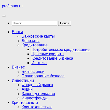
Перейти
profithunt.ru
к
содержимому
Найти:
Банки
Банковские карты
Депозиты
Кредитование
Потребительское кредитование
Целевые кредиты
Кредитование бизнеса
Ипотека
Бизнес
Бизнес идеи
Планирование бизнеса
Инвестиции
Фондовый рынок
Акции
Законодательство
Инвестфонды
Криптовалюта
Криптокошельки