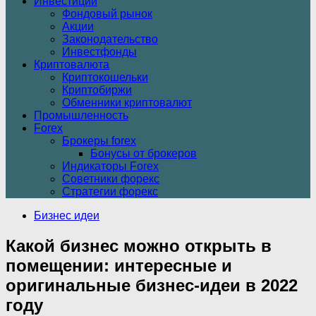
Инвестиции
Фондовый рынок
Акции
Законодательство
Инвестфонды
Криптовалюта
Криптокошельки
Криптобиржи
Обменники криптовалют
Промышленность
Forex
Брокеры forex
Бонусы от брокеров
Индикаторы Forex
Советники форекс
Стратегии форекс
Бизнес идеи
Какой бизнес можно открыть в
помещении: интересные и
оригинальные бизнес-идеи в 2022
году