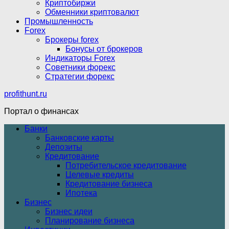
Криптобиржи
Обменники криптовалют
Промышленность
Forex
Брокеры forex
Бонусы от брокеров
Индикаторы Forex
Советники форекс
Стратегии форекс
profithunt.ru
Портал о финансах
Банки
Банковские карты
Депозиты
Кредитование
Потребительское кредитование
Целевые кредиты
Кредитование бизнеса
Ипотека
Бизнес
Бизнес идеи
Планирование бизнеса