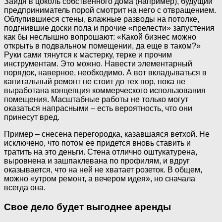
Зайдя в цоколь собственного дома (например), будущий
предприниматель порой смотрит на него с отвращением.
Облупившиеся стены, влажные разводы на потолке,
подгнившие доски пола и прочие «прелести» запустения
как бы неслышно вопрошают: «Какой бизнес можно
открыть в подвальном помещении, да еще в таком?»
Руки сами тянутся к мастерку, терке и прочим
инструментам. Это можно. Навести элементарный
порядок, наверное, необходимо. А вот вкладываться в
капитальный ремонт не стоит до тех пор, пока не
выработана концепция коммерческого использования
помещения. Масштабные работы не только могут
оказаться напрасными – есть вероятность, что они
принесут вред.
Пример – снесена перегородка, казавшаяся ветхой. Не
исключено, что потом ее придется вновь ставить и
тратить на это деньги. Стена отлично оштукатурена,
выровнена и зашпаклевана по профилям, и вдруг
оказывается, что на ней не хватает розеток. В общем,
можно «утром ремонт, а вечером идея», но сначала
всегда она.
Свое дело будет выгоднее аренды