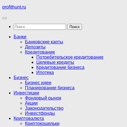
Перейти
profithunt.ru
к
содержимому
Найти:
Банки
Банковские карты
Депозиты
Кредитование
Потребительское кредитование
Целевые кредиты
Кредитование бизнеса
Ипотека
Бизнес
Бизнес идеи
Планирование бизнеса
Инвестиции
Фондовый рынок
Акции
Законодательство
Инвестфонды
Криптовалюта
Криптокошельки