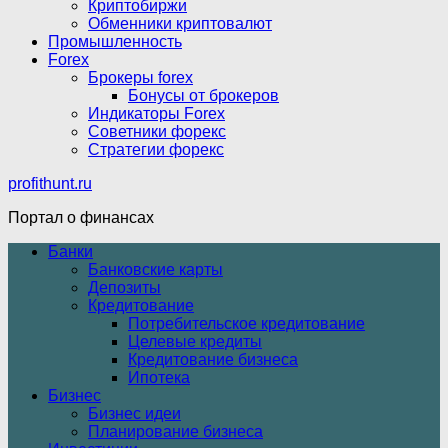
Криптобиржи
Обменники криптовалют
Промышленность
Forex
Брокеры forex
Бонусы от брокеров
Индикаторы Forex
Советники форекс
Стратегии форекс
profithunt.ru
Портал о финансах
Банки
Банковские карты
Депозиты
Кредитование
Потребительское кредитование
Целевые кредиты
Кредитование бизнеса
Ипотека
Бизнес
Бизнес идеи
Планирование бизнеса