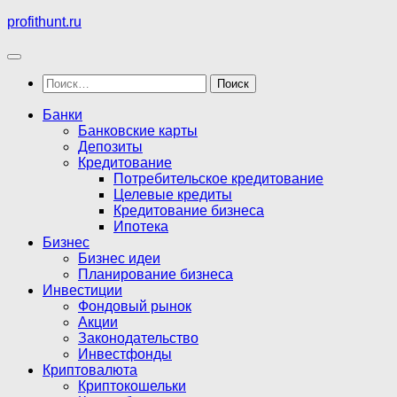
Перейти
profithunt.ru
к
содержимому
Найти:
Банки
Банковские карты
Депозиты
Кредитование
Потребительское кредитование
Целевые кредиты
Кредитование бизнеса
Ипотека
Бизнес
Бизнес идеи
Планирование бизнеса
Инвестиции
Фондовый рынок
Акции
Законодательство
Инвестфонды
Криптовалюта
Криптокошельки