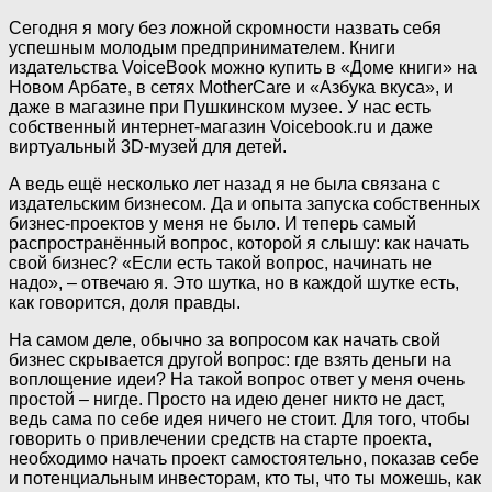
Сегодня я могу без ложной скромности назвать себя
успешным молодым предпринимателем. Книги
издательства VoiceBook можно купить в «Доме книги» на
Новом Арбате, в сетях MotherCare и «Азбука вкуса», и
даже в магазине при Пушкинском музее. У нас есть
собственный интернет-магазин Voicebook.ru и даже
виртуальный 3D-музей для детей.
А ведь ещё несколько лет назад я не была связана с
издательским бизнесом. Да и опыта запуска собственных
бизнес-проектов у меня не было. И теперь самый
распространённый вопрос, которой я слышу: как начать
свой бизнес? «Если есть такой вопрос, начинать не
надо», – отвечаю я. Это шутка, но в каждой шутке есть,
как говорится, доля правды.
На самом деле, обычно за вопросом как начать свой
бизнес скрывается другой вопрос: где взять деньги на
воплощение идеи? На такой вопрос ответ у меня очень
простой – нигде. Просто на идею денег никто не даст,
ведь сама по себе идея ничего не стоит. Для того, чтобы
говорить о привлечении средств на старте проекта,
необходимо начать проект самостоятельно, показав себе
и потенциальным инвесторам, кто ты, что ты можешь, как