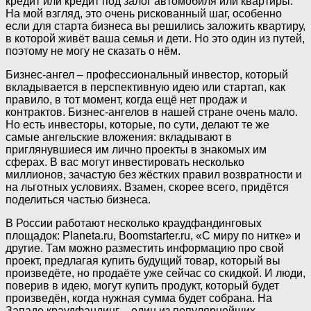
кредит или кредит под залог автомобиля или квартиры.
На мой взгляд, это очень рискованный шаг, особенно
если для старта бизнеса вы решились заложить квартиру,
в которой живёт ваша семья и дети. Но это один из путей,
поэтому не могу не сказать о нём.
Бизнес-ангел – профессиональный инвестор, который
вкладывается в перспективную идею или стартап, как
правило, в тот момент, когда ещё нет продаж и
контрактов. Бизнес-ангелов в нашей стране очень мало.
Но есть инвесторы, которые, по сути, делают те же
самые ангельские вложения: вкладывают в
приглянувшиеся им лично проекты в знакомых им
сферах. В вас могут инвестировать несколько
миллионов, зачастую без жёстких правил возвратности и
на льготных условиях. Взамен, скорее всего, придётся
поделиться частью бизнеса.
В России работают несколько краудфандинговых
площадок: Planeta.ru, Boomstarter.ru, «С миру по нитке» и
другие. Там можно разместить информацию про свой
проект, предлагая купить будущий товар, который вы
произведёте, но продаёте уже сейчас со скидкой. И люди,
поверив в идею, могут купить продукт, который будет
произведён, когда нужная сумма будет собрана. На
Западе краудфандинг – один из популярнейших