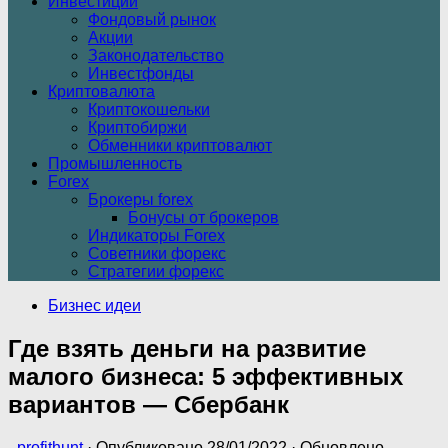
Инвестиции
Фондовый рынок
Акции
Законодательство
Инвестфонды
Криптовалюта
Криптокошельки
Криптобиржи
Обменники криптовалют
Промышленность
Forex
Брокеры forex
Бонусы от брокеров
Индикаторы Forex
Советники форекс
Стратегии форекс
Бизнес идеи
Где взять деньги на развитие
малого бизнеса: 5 эффективных
вариантов — Сбербанк
-
profithunt
· Опубликовано
28/01/2022
· Обновлено