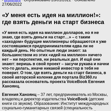
27/06/2022
«У меня есть идея на миллион!»:
где взять деньги на старт бизнеса
«У меня есть идея на миллион долларов, но я не
знаю, где взять деньги на старт…» – с таким
«заходом» будущие миллионеры обращаются к уже
состоявшимся предпринимателям едва ли не
каждый день. Но опытные люди знают: за
большинством из этих «идей на миллион» ничего
нет – ни перспектив, ни реальных дел. И ещё они
знают: веришь в свой проект – засучи рукава и начни
что-то делать, иначе никакой инвестор в тебя не
поверит. О том, где взять деньги на старт бизнеса, в
своей авторской колонке для портала Biz360.ru
рассказала основатель проекта VoiceBook Евгения
Ханоянц.
Евгения Ханоянц
– 37 лет, предприниматель из Москвы,
владелец и директор издательства
VoiceBook
(детские
книги со звуком). Образование: Институт международных
социально-гуманитарных связей (специальность