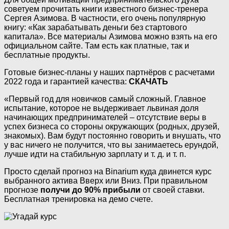
советуем прочитать книги известного бизнес-тренера
Сергея Азимова. В частности, его очень популярную
книгу: «Как зарабатывать деньги без стартового
капитала». Все материалы Азимова можно взять на его
официальном сайте. Там есть как платные, так и
бесплатные продукты.
Готовые бизнес-планы у наших партнёров c расчетами
2022 года и гарантией качества:
СКАЧАТЬ
«Первый год для новичков самый сложный. Главное
испытание, которое не выдерживает львиная доля
начинающих предпринимателей – отсутствие веры в
успех бизнеса со стороны окружающих (родных, друзей,
знакомых). Вам будут постоянно говорить и внушать, что
у вас ничего не получится, что вы занимаетесь ерундой,
лучше идти на стабильную зарплату и т. д. и т. п.
Просто сделай прогноз на Binarium куда двинется курс
выбранного актива Вверх или Вниз. При правильном
прогнозе
получи до 90% прибыли
от своей ставки.
Бесплатная тренировка на демо счете.