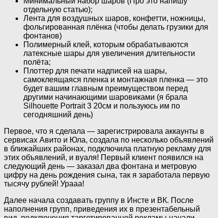
Минимальный набор шаров (Про это напишу
отдельную статью);
Лента для воздушных шаров, конфетти, ножницы,
фольгированная плёнка (чтобы делать грузики для
фонтанов)
Полимерный клей, которым обрабатываются
латексные шары для увеличения длительности
полёта;
Плоттер для печати надписей на шары,
самоклеящаяся пленка и монтажная пленка — это
будет вашим главным преимуществом перед
другими начинающими шаровиками (я брала
Silhouette Portrait 3 20см и пользуюсь им по
сегодняшний день)
Первое, что я сделала — зарегистрировала аккаунты в
сервисах Авито и Юла, создала по несколько объявлений
в ближайших районах, подключила платную рекламу для
этих объявлений, и вуаля! Первый клиент появился на
следующий день — заказал два фонтана и метровую
цифру на день рождения сына, так я заработала первую
тысячу рублей! Урааа!
Далее начала создавать группу в Инсте и ВК. После
наполнения групп, приведения их в презентабельный
вид, подключения таргетированной рекламы начали