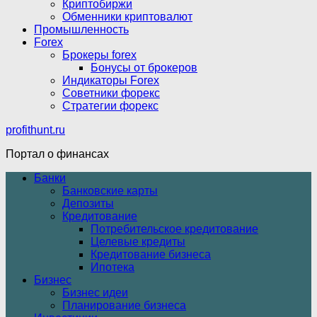
Криптобиржи
Обменники криптовалют
Промышленность
Forex
Брокеры forex
Бонусы от брокеров
Индикаторы Forex
Советники форекс
Стратегии форекс
profithunt.ru
Портал о финансах
Банки
Банковские карты
Депозиты
Кредитование
Потребительское кредитование
Целевые кредиты
Кредитование бизнеса
Ипотека
Бизнес
Бизнес идеи
Планирование бизнеса