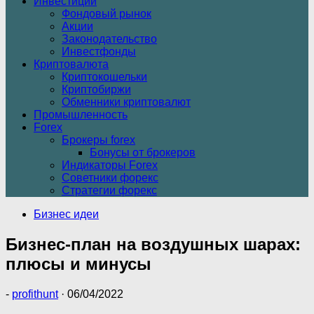
Инвестиции
Фондовый рынок
Акции
Законодательство
Инвестфонды
Криптовалюта
Криптокошельки
Криптобиржи
Обменники криптовалют
Промышленность
Forex
Брокеры forex
Бонусы от брокеров
Индикаторы Forex
Советники форекс
Стратегии форекс
Бизнес идеи
Бизнес-план на воздушных шарах:
плюсы и минусы
-
profithunt
·
06/04/2022