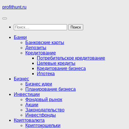
Перейти
profithunt.ru
к
содержимому
Найти:
Банки
Банковские карты
Депозиты
Кредитование
Потребительское кредитование
Целевые кредиты
Кредитование бизнеса
Ипотека
Бизнес
Бизнес идеи
Планирование бизнеса
Инвестиции
Фондовый рынок
Акции
Законодательство
Инвестфонды
Криптовалюта
Криптокошельки