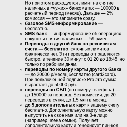
Но при этом расходуется лимит на снятие
наличных в «чужих» банкоматах — 100000 в
расчетный период (месяц). Дальше — 2%
комиссия — это запомните сразу.
базовое SMS-информирование
—
бесплатно.
SMS-банк
— информирование об операциях
покупок и снятия наличных — 59 р/мес.
Переводы в другой банк по реквизитам
счета — бесплатно
, суточных лимитов
фактически нет. Эти переводы отправляются
быстро, в течение 30 минут с 01:20 до 18:45, но
только по рабочим дням.
переводы по номеру карты другого банка
— до 20000 р/месяц бесплатно (card2card).
При подключенной подписке Pro эта сумма
вырастает до 50000 руб.
переводы по СБП
(по номеру телефона) —
до 150000 за перевод. Без комиссии, до 20
переводов в сутки, до 1.5 млн в месяц.
до 5 дополнительных карт
к вашему счету
бесплатно. Дополнительную карту можно
выпустить на свое имя или на 3-е лицо
(например члена семьи). Получает
дополнительную карту и генерирует пин-код