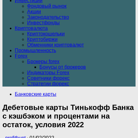
Инвестиции
Фондовый рынок
Акции
Законодательство
Инвестфонды
Криптовалюта
Криптокошельки
Криптобиржи
Обменники криптовалют
Промышленность
Forex
Брокеры forex
Бонусы от брокеров
Индикаторы Forex
Советники форекс
Стратегии форекс
Банковские карты
Дебетовые карты Тинькофф Банка
с кэшбэком и процентами на
остаток, условия 2022
-
profithunt
·
01/02/2022