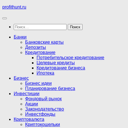
Перейти
profithunt.ru
к
содержимому
Найти:
Банки
Банковские карты
Депозиты
Кредитование
Потребительское кредитование
Целевые кредиты
Кредитование бизнеса
Ипотека
Бизнес
Бизнес идеи
Планирование бизнеса
Инвестиции
Фондовый рынок
Акции
Законодательство
Инвестфонды
Криптовалюта
Криптокошельки