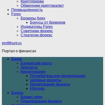
Криптобиржи
Обменники криптовалют
Промышленность
Forex
Брокеры forex
Бонусы от брокеров
Индикаторы Forex
Советники форекс
Стратегии форекс
profithunt.ru
Портал о финансах
Банки
Банковские карты
Депозиты
Кредитование
Потребительское кредитование
Целевые кредиты
Кредитование бизнеса
Ипотека
Бизнес
Бизнес идеи
Планирование бизнеса