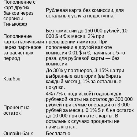
Пополнение с
карт других
Рублевая карта без комиссии, для
банков через
остальных услуга недоступна.
сервисы
Тинькофф
Без комиссии до 150 000 рублей, 10
Пополнение
000 $ и € в месяц, 2% при
карты наличными
превышении лимитов. При
через партнеров
пополнении в другой валюте
за расчетных
комиссия 0,01 $ и €, начиная с 5-го
период
раза, для рублевой карты — без
комиссии.
До 30% у партнеров, 3-15% на три
выбранные категории (выбирать
Кэшбэк
каждый месяц), 1% за остальные
покупки.
4% (7% с подпиской) годовых для
рублевой карты на остаток до 300 000
рублей при сумме операций от 3 000
Процент на
рублей за месяц. 0,1% $ и € на остаток
остаток
до 10 000 при оплате с карты. В
остальных случаях проценты не
начисляются.
Онлайн-банк
Бесплатно