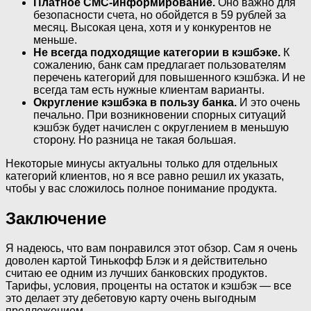
Платное СМС-информирование.
Оно важно для
безопасности счета, но обойдется в 59 рублей за
месяц. Высокая цена, хотя и у конкурентов не
меньше.
Не всегда подходящие категории в кэшбэке.
К
сожалению, банк сам предлагает пользователям
перечень категорий для повышенного кэшбэка. И не
всегда там есть нужные клиентам варианты.
Округление кэшбэка в пользу банка.
И это очень
печально. При возникновении спорных ситуаций
кэшбэк будет начислен с округлением в меньшую
сторону. Но разница не такая большая.
Некоторые минусы актуальны только для отдельных
категорий клиентов, но я все равно решил их указать,
чтобы у вас сложилось полное понимание продукта.
Заключение
Я надеюсь, что вам понравился этот обзор. Сам я очень
доволен картой Тинькофф Блэк и я действительно
считаю ее одним из лучших банковских продуктов.
Тарифы, условия, проценты на остаток и кэшбэк — все
это делает эту дебетовую карту очень выгодным
предложением.