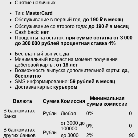
Снятие наличных
Тип:
MasterСard
Обслуживание в первый год:
до 190 ₽ в месяц
Обслуживание со второго года:
до 190 ₽ в месяц
Cash back:
нет
Проценты на остаток:
при сумме остатка от 3 000
до 300 000 рублей процентная ставка 4%
Бесплатный выпуск:
да
Минимальный возраст на момент получения
дебетовой карты:
от 18 лет
Возможность выпуска дополнительной карты:
да,
бесплатно
SMS информирование:
59 рублей в месяц
Доставка карты:
курьером
Минимальная
Валюта
Сумма
Комиссия
сумма комиссии
В банкоматах
Рубли
Любая
0%
0
банка
от 3000 до
0%
0
100000
В банкоматах
Рубли
других банков
до 3000
2%
90