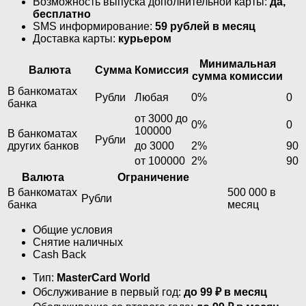
Возможность выпуска дополнительной карты:
да,
бесплатно
SMS информирование:
59 рублей в месяц
Доставка карты:
курьером
Минимальная
Валюта
Сумма
Комиссия
сумма комиссии
В банкоматах
Рубли
Любая
0%
0
банка
от 3000 до
0%
0
100000
В банкоматах
Рубли
других банков
до 3000
2%
90
от 100000
2%
90
Валюта
Ограничение
В банкоматах
500 000 в
Рубли
банка
месяц
Общие условия
Снятие наличных
Cash Back
Тип:
MasterСard World
Обслуживание в первый год:
до 99 ₽ в месяц