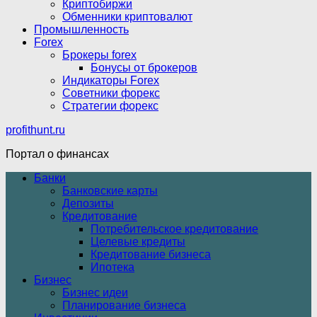
Криптобиржи
Обменники криптовалют
Промышленность
Forex
Брокеры forex
Бонусы от брокеров
Индикаторы Forex
Советники форекс
Стратегии форекс
profithunt.ru
Портал о финансах
Банки
Банковские карты
Депозиты
Кредитование
Потребительское кредитование
Целевые кредиты
Кредитование бизнеса
Ипотека
Бизнес
Бизнес идеи
Планирование бизнеса