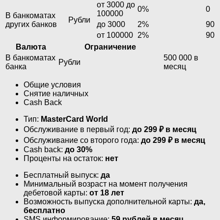
от 3000 до
0%
0
100000
В банкоматах
Рубли
других банков
до 3000
2%
90
от 100000
2%
90
Валюта
Ограничение
В банкоматах
500 000 в
Рубли
банка
месяц
Общие условия
Снятие наличных
Cash Back
Тип:
MasterСard World
Обслуживание в первый год:
до 299 ₽ в месяц
Обслуживание со второго года:
до 299 ₽ в месяц
Cash back:
до 30%
Проценты на остаток:
нет
Бесплатный выпуск:
да
Минимальный возраст на момент получения
дебетовой карты:
от 18 лет
Возможность выпуска дополнительной карты:
да,
бесплатно
SMS информирование:
59 рублей в месяц