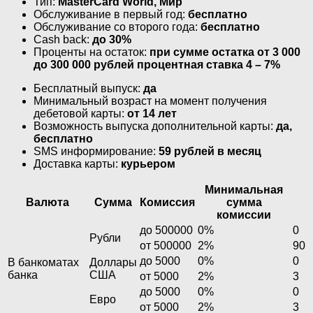
Тип:
MasterСard World, Мир
Обслуживание в первый год:
бесплатно
Обслуживание со второго года:
бесплатно
Cash back:
до 30%
Проценты на остаток:
при сумме остатка от 3 000
до 300 000 рублей процентная ставка 4 – 7%
Бесплатный выпуск:
да
Минимальный возраст на момент получения
дебетовой карты:
от 14 лет
Возможность выпуска дополнительной карты:
да,
бесплатно
SMS информирование:
59 рублей в месяц
Доставка карты:
курьером
Минимальная
Валюта
Сумма
Комиссия
сумма
комиссии
до 500000
0%
0
Рубли
от 500000
2%
90
до 5000
0%
0
В банкоматах
Доллары
банка
США
от 5000
2%
3
до 5000
0%
0
Евро
от 5000
2%
3