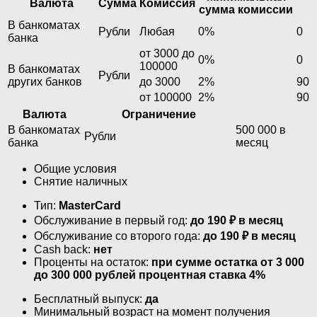
Валюта
Сумма
Комиссия
сумма комиссии
В банкоматах
Рубли
Любая
0%
0
банка
от 3000 до
0%
0
100000
В банкоматах
Рубли
других банков
до 3000
2%
90
от 100000
2%
90
Валюта
Ограничение
В банкоматах
500 000 в
Рубли
банка
месяц
Общие условия
Снятие наличных
Тип:
MasterСard
Обслуживание в первый год:
до 190 ₽ в месяц
Обслуживание со второго года:
до 190 ₽ в месяц
Cash back:
нет
Проценты на остаток:
при сумме остатка от 3 000
до 300 000 рублей процентная ставка 4%
Бесплатный выпуск:
да
Минимальный возраст на момент получения