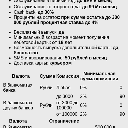
Обслуживание в первый год:
до 99 ₽ в месяц
Обслуживание со второго года:
до 99 ₽ в месяц
Cash back:
до 30%
Проценты на остаток:
при сумме остатка до 300
000 рублей процентная ставка до 4%
Бесплатный выпуск:
да
Минимальный возраст на момент получения
дебетовой карты:
от 18 лет
Возможность выпуска дополнительной карты:
да,
бесплатно
SMS информирование:
59 рублей в месяц
Доставка карты:
курьером
Минимальная
Валюта
Сумма
Комиссия
сумма комиссии
В банкоматах
Рубли
Любая
0%
0
банка
до 3000
2%
90
В банкоматах
от 3000 до
Рубли
0%
0
других банков
100000
от 100000
2%
90
Валюта
Ограничение
В банкоматах
500 000 в