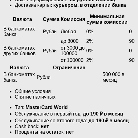
Доставка карты:
курьером, в отделении банка
Минимальная
Валюта
Сумма
Комиссия
сумма комиссии
В банкоматах
Рубли
Любая
0%
0
банка
до 3000
2%
90
В банкоматах
от 3000 до
Рубли
0%
0
других банков
100000
от 100000
2%
90
Валюта
Ограничение
В банкоматах
500 000 в
Рубли
банка
месяц
Общие условия
Снятие наличных
Тип:
MasterСard World
Обслуживание в первый год:
до 190 ₽ в месяц
Обслуживание со второго года:
до 190 ₽ в месяц
Cash back:
нет
Проценты на остаток:
нет