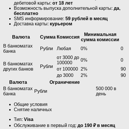
дебетовой карты:
от 18 лет
Возможность выпуска дополнительной карты:
да,
бесплатно
SMS информирование:
59 рублей в месяц
Доставка карты:
курьером
Минимальная
Валюта
Сумма
Комиссия
сумма комиссии
В банкоматах
Рубли
Любая
0%
0
банка
от 3000 до
0%
0
100000
В банкоматах
Рубли
других банков
от 100000
2%
90
до 3000
2%
90
Валюта
Ограничение
В банкоматах
500 000 в
Рубли
банка
день
Общие условия
Снятие наличных
Тип:
Visa
Обслуживание в первый год:
до 190 ₽ в месяц