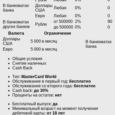
В банкоматах
Доллары
Любая
0%
0
банка
США
Евро
Любая
0%
0
от 500000
2%
90
В банкоматах
Рубли
других банков
до 500000
0%
0
Валюта
Ограничение
Доллары
5 000 в месяц
В банкоматах
США
банка
Евро
5 000 в месяц
Общие условия
Снятие наличных
Cash Back
Тип:
MasterСard World
Обслуживание в первый год:
бесплатно
Обслуживание со второго года:
бесплатно
Cash back:
до 30%
Проценты на остаток:
нет
Бесплатный выпуск:
да
Минимальный возраст на момент получения
дебетовой карты:
от 18 лет