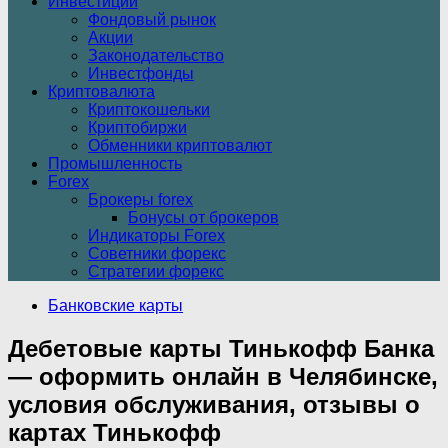
Инвестиции
Фондовый рынок
Акции
Законодательство
Инвестфонды
Криптовалюта
Криптокошельки
Криптобиржи
Обменники криптовалют
Промышленность
Forex
Брокеры forex
Бонусы от брокеров
Индикаторы Forex
Советники форекс
Стратегии форекс
Банковские карты
Дебетовые карты Тинькофф Банка
— оформить онлайн в Челябинске,
условия обслуживания, отзывы о
картах Тинькофф