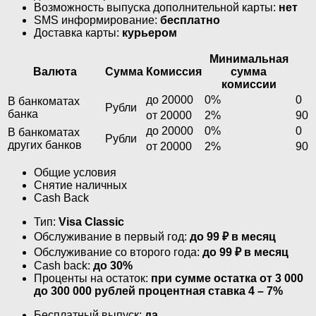
Возможность выпуска дополнительной карты:
нет
SMS информирование:
бесплатно
Доставка карты:
курьером
Минимальная
Валюта
Сумма
Комиссия
сумма
комиссии
до 20000
0%
0
В банкоматах
Рубли
банка
от 20000
2%
90
до 20000
0%
0
В банкоматах
Рубли
других банков
от 20000
2%
90
Общие условия
Снятие наличных
Cash Back
Тип:
Visa Classic
Обслуживание в первый год:
до 99 ₽ в месяц
Обслуживание со второго года:
до 99 ₽ в месяц
Cash back:
до 30%
Проценты на остаток:
при сумме остатка от 3 000
до 300 000 рублей процентная ставка 4 – 7%
Бесплатный выпуск:
да