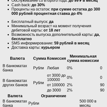
Обслуживание со второго года:
до 99 ₽ в месяц
Cash back:
до 30%
Проценты на остаток:
при сумме остатка до 300
000 рублей процентная ставка до 4%
Бесплатный выпуск:
да
Минимальный возраст на момент получения
дебетовой карты:
от 18 лет
Возможность выпуска дополнительной карты:
да,
бесплатно
SMS информирование:
59 рублей в месяц
Доставка карты:
курьером
Минимальная
Валюта
Сумма
Комиссия
сумма комиссии
В банкоматах
Рубли
Любая
0%
0
банка
от 3000 до
0%
0
100000
В банкоматах
Рубли
других банков
от 100000
2%
90
до 3000
2%
90
Валюта
Ограничение
В банкоматах
500 000 в
Рубли
банка
месяц