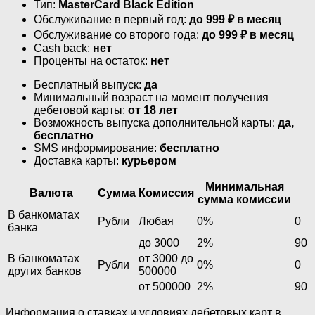
Тип:
MasterСard Black Edition
Обслуживание в первый год:
до 999 ₽ в месяц
Обслуживание со второго года:
до 999 ₽ в месяц
Cash back:
нет
Проценты на остаток:
нет
Бесплатный выпуск:
да
Минимальный возраст на момент получения
дебетовой карты:
от 18 лет
Возможность выпуска дополнительной карты:
да,
бесплатно
SMS информирование:
бесплатно
Доставка карты:
курьером
Минимальная
Валюта
Сумма
Комиссия
сумма комиссии
В банкоматах
Рубли
Любая
0%
0
банка
до 3000
2%
90
В банкоматах
от 3000 до
Рубли
0%
0
других банков
500000
от 500000
2%
90
Информация о ставках и условиях дебетовых карт в