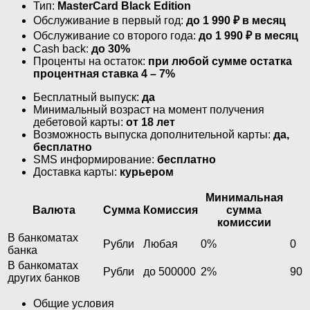
Тип:
MasterСard Black Edition
Обслуживание в первый год:
до 1 990 ₽ в месяц
Обслуживание со второго года:
до 1 990 ₽ в месяц
Cash back:
до 30%
Проценты на остаток:
при любой сумме остатка
процентная ставка 4 – 7%
Бесплатный выпуск:
да
Минимальный возраст на момент получения
дебетовой карты:
от 18 лет
Возможность выпуска дополнительной карты:
да,
бесплатно
SMS информирование:
бесплатно
Доставка карты:
курьером
Минимальная
Валюта
Сумма
Комиссия
сумма
комиссии
В банкоматах
Рубли
Любая
0%
0
банка
В банкоматах
Рубли
до 500000
2%
90
других банков
Общие условия