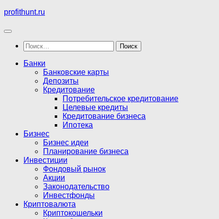
Перейти
profithunt.ru
к
содержимому
Найти:
Банки
Банковские карты
Депозиты
Кредитование
Потребительское кредитование
Целевые кредиты
Кредитование бизнеса
Ипотека
Бизнес
Бизнес идеи
Планирование бизнеса
Инвестиции
Фондовый рынок
Акции
Законодательство
Инвестфонды
Криптовалюта
Криптокошельки