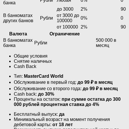
Рубли
Любая
0%
0
банка
до 3000
2%
90
В банкоматах
от 3000 до
Рубли
0%
0
других банков
100000
от 100000
2%
90
Валюта
Ограничение
В банкоматах
500 000 в
Рубли
банка
месяц
Общие условия
Снятие наличных
Cash Back
Тип:
MasterСard World
Обслуживание в первый год:
до 99 ₽ в месяц
Обслуживание со второго года:
до 99 ₽ в месяц
Cash back:
до 30%
Проценты на остаток:
при сумме остатка до 300
000 рублей процентная ставка до 4%
Бесплатный выпуск:
да
Минимальный возраст на момент получения
дебетовой карты:
от 18 лет