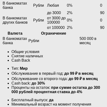
В банкоматах
Рубли
Любая
0%
0
банка
до 3000
2%
90
В банкоматах
от 3000 до
Рубли
0%
0
других банков
100000
от 100000
2%
90
Валюта
Ограничение
В банкоматах
500 000 в
Рубли
банка
месяц
Общие условия
Снятие наличных
Cash Back
Тип:
Мир
Обслуживание в первый год:
до 99 ₽ в месяц
Обслуживание со второго года:
до 99 ₽ в месяц
Cash back:
до 30%
Проценты на остаток:
при сумме остатка до 300
000 рублей процентная ставка до 4%
Бесплатный выпуск:
да
Минимальный возраст на момент получения