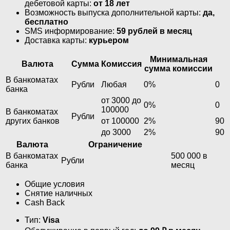
дебетовой карты:
от 18 лет
Возможность выпуска дополнительной карты:
да,
бесплатно
SMS информирование:
59 рублей в месяц
Доставка карты:
курьером
Минимальная
Валюта
Сумма
Комиссия
сумма комиссии
В банкоматах
Рубли
Любая
0%
0
банка
от 3000 до
0%
0
100000
В банкоматах
Рубли
других банков
от 100000
2%
90
до 3000
2%
90
Валюта
Ограничение
В банкоматах
500 000 в
Рубли
банка
месяц
Общие условия
Снятие наличных
Cash Back
Тип:
Visa