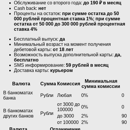
Обслуживание со второго года:
до 190 ₽ в месяц
Cash back:
нет
Проценты на остаток:
при сумме остатка до 50
000 рублей процентная ставка 1%; при сумме
остатка от 50 000 до 300 000 рублей процентная
ставка 4%
Бесплатный выпуск:
да
Минимальный возраст на момент получения
дебетовой карты:
от 18 лет
Возможность выпуска дополнительной карты:
да,
бесплатно
SMS информирование:
59 рублей в месяц
Доставка карты:
курьером
Минимальная
Валюта
Сумма
Комиссия
сумма комиссии
В банкоматах
Рубли
Любая
0%
0
банка
от 3000 до
0%
0
100000
В банкоматах
Рубли
других банков
до 3000
2%
90
от 100000
2%
90
Валюта
Ограничение