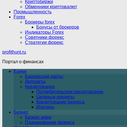
Криптобиржи
Обменники криптовалют
Промышленность
Forex
Брокеры forex
Бонусы от брокеров
Индикаторы Forex
Советники форекс
Стратегии форекс
profithunt.ru
Портал о финансах
Банки
Банковские карты
Депозиты
Кредитование
Потребительское кредитование
Целевые кредиты
Кредитование бизнеса
Ипотека
Бизнес
Бизнес идеи
Планирование бизнеса