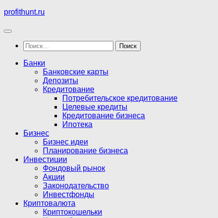
Перейти
profithunt.ru
к
содержимому
Найти:
Банки
Банковские карты
Депозиты
Кредитование
Потребительское кредитование
Целевые кредиты
Кредитование бизнеса
Ипотека
Бизнес
Бизнес идеи
Планирование бизнеса
Инвестиции
Фондовый рынок
Акции
Законодательство
Инвестфонды
Криптовалюта
Криптокошельки