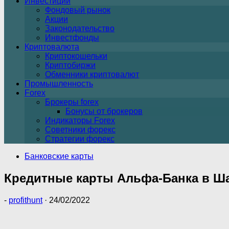
Инвестиции
Фондовый рынок
Акции
Законодательство
Инвестфонды
Криптовалюта
Криптокошельки
Криптобиржи
Обменники криптовалют
Промышленность
Forex
Брокеры forex
Бонусы от брокеров
Индикаторы Forex
Советники форекс
Стратегии форекс
Банковские карты
Кредитные карты Альфа-Банка в Ша
-
profithunt
·
24/02/2022