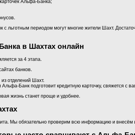
 карточек Альфа-Банка;
онусов.
к с льготным периодом могут многие жители Шахт. Достаточн
Банка в Шахтах онлайн
яется за 4 этапа.
сайтах банков.
 из отделений Шахт.
льфа-Банк подготовит кредитную карточку, свяжется с вам
вая жизнь станет проще и удобнее.
ахтах
едита. Мы обязательно проверим всю информацию и внесём 
оторые часто сравнивают с Альфа-Б