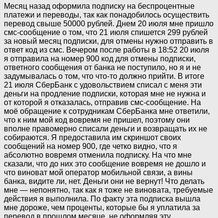
Месяц назад оформила подписку на беспроцентные
платежи и переводы, так как понадобилось осуществить
перевод свыше 50000 рублей. Днем 20 июля мне пришло
смс-сообщение о том, что 21 июля спишется 299 рублей
за новый месяц подписки, для отмены нужно отправить в
ответ код из смс. Вечером после работы в 18:52 20 июля
я отправила на номер 900 код для отмены подписки,
ответного сообщения от банка не поступило, но я и не
задумывалась о том, что что-то должно прийти. В итоге
21 июля СберБанк с удовольствием списал с меня эти
деньги на продление подписки, которая мне не нужна и
от которой я отказалась, отправив смс-сообщение. На
моё обращение к сотрудникам СберБанка мне ответили,
что к ним мой код вовремя не пришел, поэтому они
вполне правомерно списали деньги и возвращать их не
собираются. Я предоставила им скриншот своих
сообщений на номер 900, где четко видно, что я
абсолютно вовремя отменила подписку. На что мне
сказали, что до них это сообщение вовремя не дошло и
что виноват мой оператор мобильной связи, а вины
банка, видите ли, нет. Деньги они не вернут! Что делать
мне — непонятно, так как я тоже не виновата, требуемые
действия я выполнила. По факту эта подписка вышла
мне дороже, чем проценты, которые бы я уплатила за
перевод в прошлом месяце, не оформляя эту