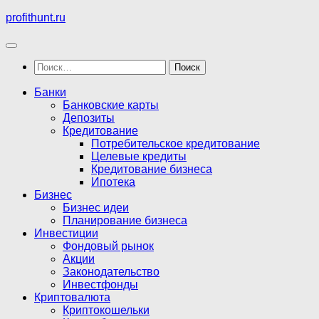
Перейти
profithunt.ru
к
содержимому
Найти:
Банки
Банковские карты
Депозиты
Кредитование
Потребительское кредитование
Целевые кредиты
Кредитование бизнеса
Ипотека
Бизнес
Бизнес идеи
Планирование бизнеса
Инвестиции
Фондовый рынок
Акции
Законодательство
Инвестфонды
Криптовалюта
Криптокошельки