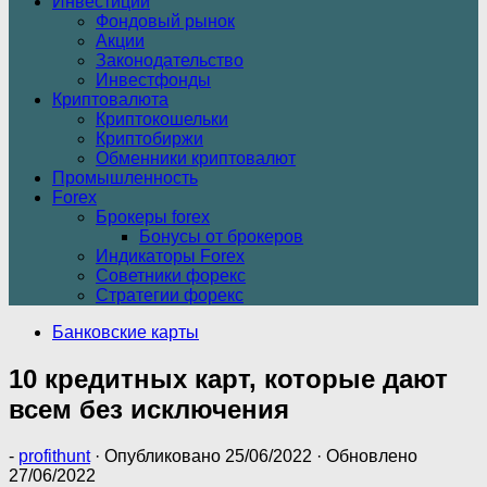
Инвестиции
Фондовый рынок
Акции
Законодательство
Инвестфонды
Криптовалюта
Криптокошельки
Криптобиржи
Обменники криптовалют
Промышленность
Forex
Брокеры forex
Бонусы от брокеров
Индикаторы Forex
Советники форекс
Стратегии форекс
Банковские карты
10 кредитных карт, которые дают
всем без исключения
-
profithunt
· Опубликовано
25/06/2022
· Обновлено
27/06/2022