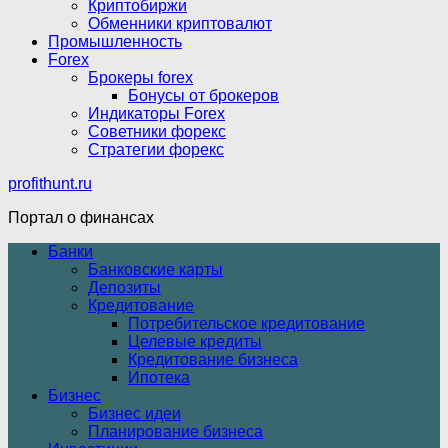
Криптобиржи
Обменники криптовалют
Промышленность
Forex
Брокеры forex
Бонусы от брокеров
Индикаторы Forex
Советники форекс
Стратегии форекс
profithunt.ru
Портал о финансах
Банки
Банковские карты
Депозиты
Кредитование
Потребительское кредитование
Целевые кредиты
Кредитование бизнеса
Ипотека
Бизнес
Бизнес идеи
Планирование бизнеса