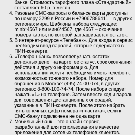
банке. Стоимость тарифного плана «Стандартный»
составляет 60 р. в месяц.
Разовые СМС-запросы о балансе карты доступны
по номеру 3299 в России и +79067886411 – в других
регионах мира. Шаблоны набора следующие:
minb*4567 или минб*4567, где 4567 – окончание
номера карты, по которой запрашивается остаток.
В интернет-ресурсе «Телебанк». Для входа в сервис
необходим ввод паролей, которые содержатся в
ПИН-конверте.
«Телефон-банк» позволяет узнать остаток
денежных денег на карте, ее статус, срок окончания
действия и другую информацию. Для
использования услуги необходимо иметь телефон с
возможностью тонового набора. Номер для
обращения в Москве: (495) 74-00-074, в других
регионах: 8-800-100-74-74. После набора следует
нажать «1» на телефоне. Затем ввести код и пароль
для совершения дистанционных операций,
указанные в ПИН-конверте. После этого набрать
пять конечных цифр номера «пластика», если к
СМС-банку подключена не одна карта.
Мобильный банк – это онлайн-сервис,
разработанный для использования в качестве
приложения для сотовых телефонов клиентов.