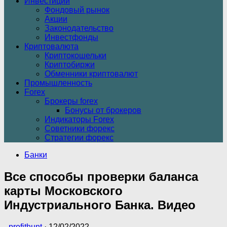
Инвестиции
Фондовый рынок
Акции
Законодательство
Инвестфонды
Криптовалюта
Криптокошельки
Криптобиржи
Обменники криптовалют
Промышленность
Forex
Брокеры forex
Бонусы от брокеров
Индикаторы Forex
Советники форекс
Стратегии форекс
Банки
Все способы проверки баланса
карты Московского
Индустриального Банка. Видео
-
profithunt
·
12/02/2022