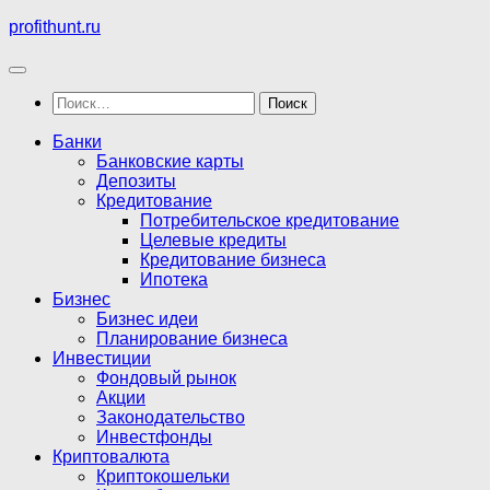
Перейти
profithunt.ru
к
содержимому
Найти:
Банки
Банковские карты
Депозиты
Кредитование
Потребительское кредитование
Целевые кредиты
Кредитование бизнеса
Ипотека
Бизнес
Бизнес идеи
Планирование бизнеса
Инвестиции
Фондовый рынок
Акции
Законодательство
Инвестфонды
Криптовалюта
Криптокошельки