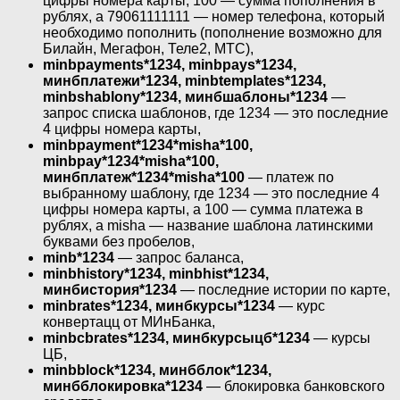
цифры номера карты, 100 — сумма пополнения в
рублях, а 79061111111 — номер телефона, который
необходимо пополнить (пополнение возможно для
Билайн, Мегафон, Теле2, МТС),
minbpayments*1234, minbpays*1234,
минбплатежи*1234, minbtemplates*1234,
minbshablony*1234, минбшаблоны*1234
—
запрос списка шаблонов, где 1234 — это последние
4 цифры номера карты,
minbpayment*1234*misha*100,
minbpay*1234*misha*100,
минбплатеж*1234*misha*100
— платеж по
выбранному шаблону, где 1234 — это последние 4
цифры номера карты, а 100 — сумма платежа в
рублях, а misha — название шаблона латинскими
буквами без пробелов,
minb*1234
— запрос баланса,
minbhistory*1234, minbhist*1234,
минбистория*1234
— последние истории по карте,
minbrates*1234, минбкурсы*1234
— курс
конвертацц от МИнБанка,
minbcbrates*1234, минбкурсыцб*1234
— курсы
ЦБ,
minbblock*1234, минбблок*1234,
минбблокировка*1234
— блокировка банковского