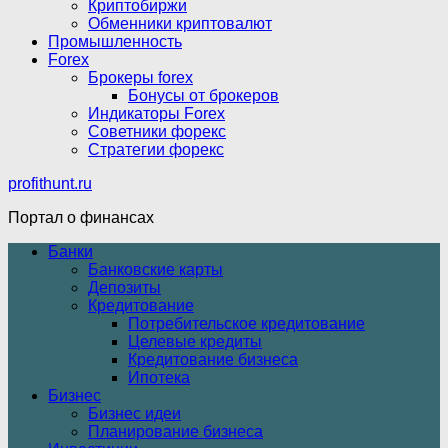
Криптобиржи
Обменники криптовалют
Промышленность
Forex
Брокеры forex
Бонусы от брокеров
Индикаторы Forex
Советники форекс
Стратегии форекс
profithunt.ru
Портал о финансах
Банки
Банковские карты
Депозиты
Кредитование
Потребительское кредитование
Целевые кредиты
Кредитование бизнеса
Ипотека
Бизнес
Бизнес идеи
Планирование бизнеса