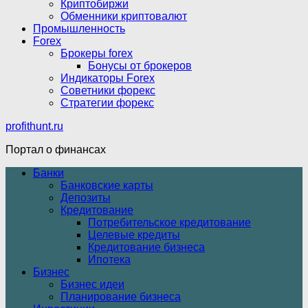
Криптобиржи
Обменники криптовалют
Промышленность
Forex
Брокеры forex
Бонусы от брокеров
Индикаторы Forex
Советники форекс
Стратегии форекс
profithunt.ru
Портал о финансах
Банки
Банковские карты
Депозиты
Кредитование
Потребительское кредитование
Целевые кредиты
Кредитование бизнеса
Ипотека
Бизнес
Бизнес идеи
Планирование бизнеса