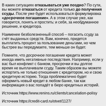
В каких ситуациях
отказываться уже поздно
? По сути,
вы можете
отказаться
от кредита только
до получения
ссуды
. После уже будет использоваться формулировка
«досрочное погашение»
. А в этом случае уже, как
говорится, понять и простить: и себя, за необдуманное
решение, и кредитора.
Наименее безболезненный способ – погасить ссуду за
счёт выданных средств. Вам, конечно, придется
выплатить процент за пользование деньгами, но чем
быстрее вы передумаете, тем меньше он будет.
Помните, что досрочное погашение кредита может
иногда иметь негативные последствия. Например, если у
вас был конфликт с банком, просрочки и вы долгое
время не выплачивали ссуду. Таким образом вы можете
испортить не только отношения с кредитором, но и свою
кредитную историю. Тогда проблематично будет
оформить новый кредит в любом банке, так как
информация о вас попадёт в бюро кредитных историй.
Источник
https://www.renins.ru/clients/cancelation-polisy
Источник
https://credit-card.ru/otvet/1127/