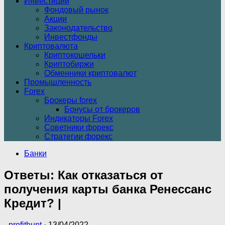
Инвестиции
Фондовый рынок
Акции
Законодательство
Инвестфонды
Криптовалюта
Криптокошельки
Криптобиржи
Обменники криптовалют
Промышленность
Forex
Брокеры forex
Бонусы от брокеров
Индикаторы Forex
Советники форекс
Стратегии форекс
Банки
Ответы: Как отказаться от
получения карты банка Ренессанс
Кредит? |
-
profithunt
·
13/04/2022