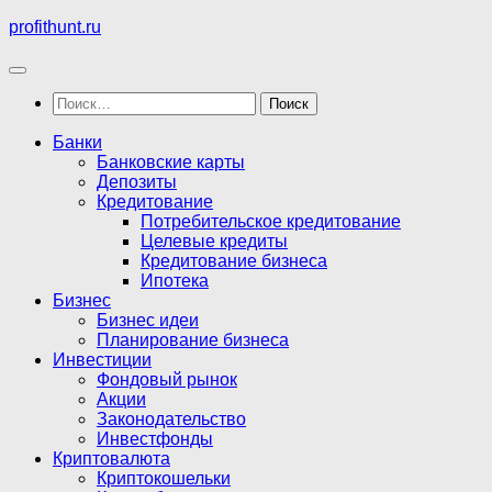
Перейти
profithunt.ru
к
содержимому
Найти:
Банки
Банковские карты
Депозиты
Кредитование
Потребительское кредитование
Целевые кредиты
Кредитование бизнеса
Ипотека
Бизнес
Бизнес идеи
Планирование бизнеса
Инвестиции
Фондовый рынок
Акции
Законодательство
Инвестфонды
Криптовалюта
Криптокошельки