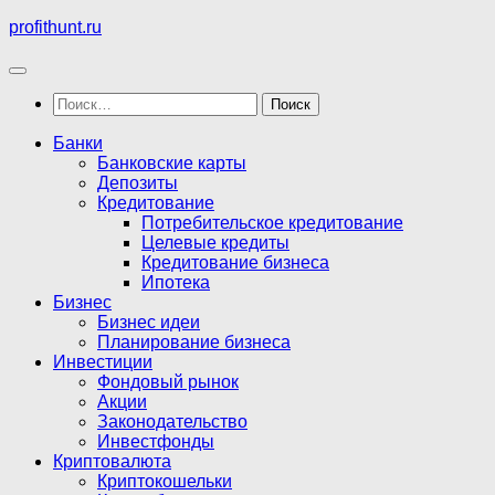
Перейти
profithunt.ru
к
содержимому
Найти:
Банки
Банковские карты
Депозиты
Кредитование
Потребительское кредитование
Целевые кредиты
Кредитование бизнеса
Ипотека
Бизнес
Бизнес идеи
Планирование бизнеса
Инвестиции
Фондовый рынок
Акции
Законодательство
Инвестфонды
Криптовалюта
Криптокошельки