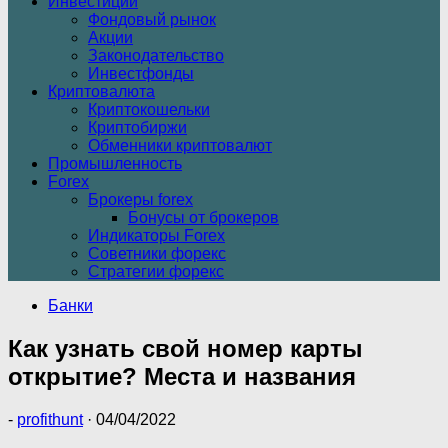
Инвестиции
Фондовый рынок
Акции
Законодательство
Инвестфонды
Криптовалюта
Криптокошельки
Криптобиржи
Обменники криптовалют
Промышленность
Forex
Брокеры forex
Бонусы от брокеров
Индикаторы Forex
Советники форекс
Стратегии форекс
Банки
Как узнать свой номер карты
открытие? Места и названия
-
profithunt
·
04/04/2022