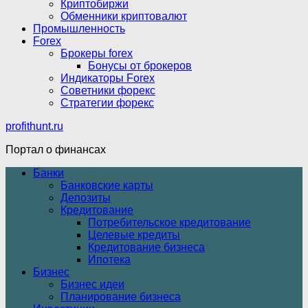
Криптобиржи
Обменники криптовалют
Промышленность
Forex
Брокеры forex
Бонусы от брокеров
Индикаторы Forex
Советники форекс
Стратегии форекс
profithunt.ru
Портал о финансах
Банки
Банковские карты
Депозиты
Кредитование
Потребительское кредитование
Целевые кредиты
Кредитование бизнеса
Ипотека
Бизнес
Бизнес идеи
Планирование бизнеса