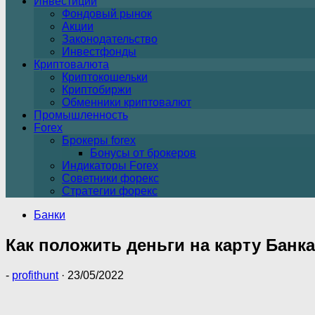
Инвестиции
Фондовый рынок
Акции
Законодательство
Инвестфонды
Криптовалюта
Криптокошельки
Криптобиржи
Обменники криптовалют
Промышленность
Forex
Брокеры forex
Бонусы от брокеров
Индикаторы Forex
Советники форекс
Стратегии форекс
Банки
Как положить деньги на карту Бан
-
profithunt
·
23/05/2022