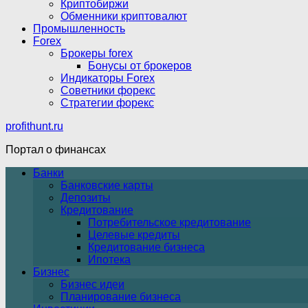
Криптобиржи
Обменники криптовалют
Промышленность
Forex
Брокеры forex
Бонусы от брокеров
Индикаторы Forex
Советники форекс
Стратегии форекс
profithunt.ru
Портал о финансах
Банки
Банковские карты
Депозиты
Кредитование
Потребительское кредитование
Целевые кредиты
Кредитование бизнеса
Ипотека
Бизнес
Бизнес идеи
Планирование бизнеса