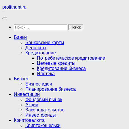
Перейти
profithunt.ru
к
содержимому
Найти:
Банки
Банковские карты
Депозиты
Кредитование
Потребительское кредитование
Целевые кредиты
Кредитование бизнеса
Ипотека
Бизнес
Бизнес идеи
Планирование бизнеса
Инвестиции
Фондовый рынок
Акции
Законодательство
Инвестфонды
Криптовалюта
Криптокошельки