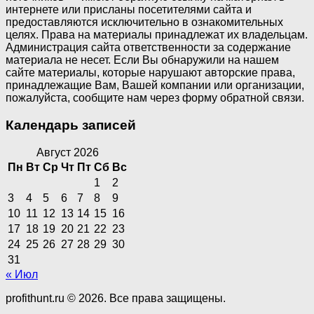
интернете или присланы посетителями сайта и
предоставляются исключительно в ознакомительных
целях. Права на материалы принадлежат их владельцам.
Администрация сайта ответственности за содержание
материала не несет. Если Вы обнаружили на нашем
сайте материалы, которые нарушают авторские права,
принадлежащие Вам, Вашей компании или организации,
пожалуйста, сообщите нам через форму обратной связи.
Календарь записей
Август 2026
Пн
Вт
Ср
Чт
Пт
Сб
Вс
1
2
3
4
5
6
7
8
9
10
11
12
13
14
15
16
17
18
19
20
21
22
23
24
25
26
27
28
29
30
31
« Июл
profithunt.ru © 2026. Все права защищены.