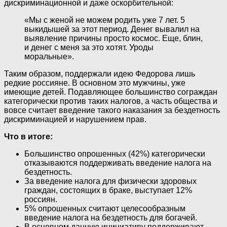
дискриминационной и даже оскорбительной
:
«Мы с женой не можем родить уже 7 лет. 5
выкидышей за этот период. Денег вывалил на
выявление причины просто космос. Еще, блин,
и денег с меня за это хотят. Уроды
моральные».
Таким образом,
поддержали идею Федорова лишь
редкие россияне.
В основном это мужчины, уже
имеющие детей. Подавляющее большинство сограждан
категорически против таких налогов, а часть общества и
вовсе считает введение такого наказания за бездетность
дискриминацией и нарушением прав.
Что в итоге:
Большинство опрошенных (42%) категорически
отказываются поддерживать введение налога на
бездетность.
За введение налога для физически здоровых
граждан, состоящих в браке, выступает 12%
россиян.
5% опрошенных считают целесообразным
введение налога на бездетность для богачей.
В основном данную инициативу поддерживают