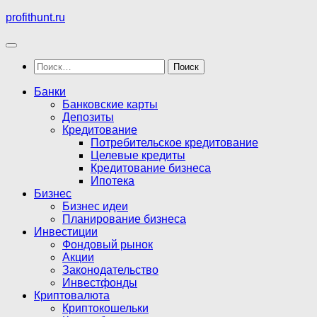
Перейти
profithunt.ru
к
содержимому
Найти:
Банки
Банковские карты
Депозиты
Кредитование
Потребительское кредитование
Целевые кредиты
Кредитование бизнеса
Ипотека
Бизнес
Бизнес идеи
Планирование бизнеса
Инвестиции
Фондовый рынок
Акции
Законодательство
Инвестфонды
Криптовалюта
Криптокошельки