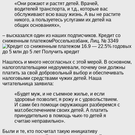
«Они рожают и растят детей. Врачей,
водителей транспорта, и т.д., которые вас
обслуживают всю вашу жизнь. А вы не растите
никого, а пользуетесь услугами их детей на
общих основаниях»,
– высказался один из наших подписчиков.
Кредит со
сниженным платежом
Россельхозбанк, Лиц. № 3349
16.9 — 22.5% годовых
до 5 млн
до 5 лет
Получить кредит
Нашлось и много несогласных с этой мерой.
В основном,
налогоплательщики недоумевали, почему они должны
платить за свой добровольный выбор и обеспечивать
налоговыми средствами чужих детей. Наша
читательница заявила:
«Будет муж, и не съемное жилье, и если
здоровье позволит, я рожу и с удовольствием.
И сами без помощи окружающих разберемся с
мат.обеспечением своих детей. А платить
принудительно в помощь чьих-то детей я
считаю неправильно».
Были и те, кто посчитал такую инициативу