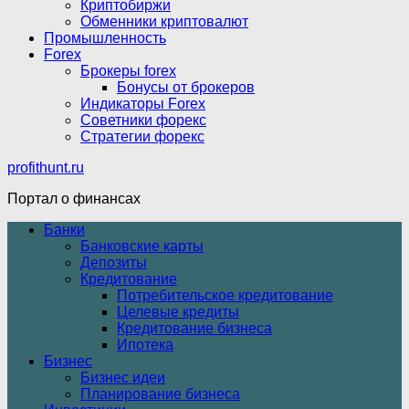
Криптобиржи
Обменники криптовалют
Промышленность
Forex
Брокеры forex
Бонусы от брокеров
Индикаторы Forex
Советники форекс
Стратегии форекс
profithunt.ru
Портал о финансах
Банки
Банковские карты
Депозиты
Кредитование
Потребительское кредитование
Целевые кредиты
Кредитование бизнеса
Ипотека
Бизнес
Бизнес идеи
Планирование бизнеса