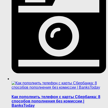
Как пополнить телефон с карты Сбербанка: 8
способов пополнения без комиссии |
BanksToday