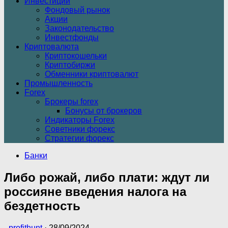
Инвестиции
Фондовый рынок
Акции
Законодательство
Инвестфонды
Криптовалюта
Криптокошельки
Криптобиржи
Обменники криптовалют
Промышленность
Forex
Брокеры forex
Бонусы от брокеров
Индикаторы Forex
Советники форекс
Стратегии форекс
Банки
Либо рожай, либо плати: ждут ли
россияне введения налога на
бездетность
-
profithunt
·
28/09/2024