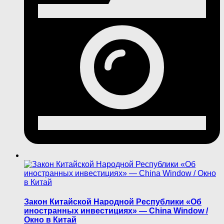
Закон Китайской Народной Республики «Об
иностранных инвестициях» — China Window /
Окно в Китай