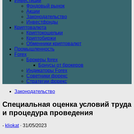
Инвестиции
Фондовый рынок
Акции
Законодательство
Инвестфонды
Криптовалюта
Криптокошельки
Криптобиржи
Обменники криптовалют
Промышленность
Forex
Брокеры forex
Бонусы от брокеров
Индикаторы Forex
Советники форекс
Стратегии форекс
Законодательство
Специальная оценка условий труда
и процедура проведения
-
kliokat
·
31/05/2023