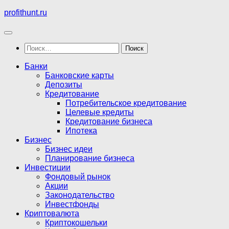
Перейти
profithunt.ru
к
содержимому
Найти:
Банки
Банковские карты
Депозиты
Кредитование
Потребительское кредитование
Целевые кредиты
Кредитование бизнеса
Ипотека
Бизнес
Бизнес идеи
Планирование бизнеса
Инвестиции
Фондовый рынок
Акции
Законодательство
Инвестфонды
Криптовалюта
Криптокошельки