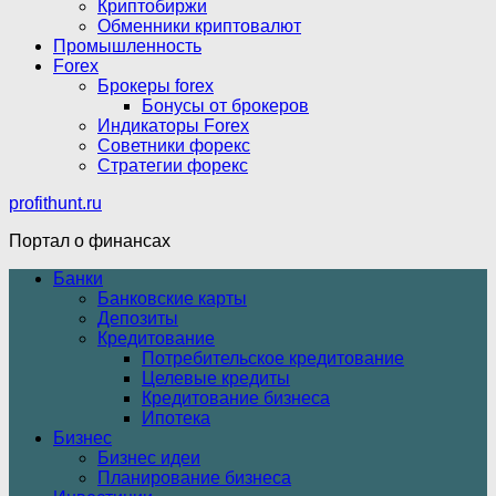
Криптобиржи
Обменники криптовалют
Промышленность
Forex
Брокеры forex
Бонусы от брокеров
Индикаторы Forex
Советники форекс
Стратегии форекс
profithunt.ru
Портал о финансах
Банки
Банковские карты
Депозиты
Кредитование
Потребительское кредитование
Целевые кредиты
Кредитование бизнеса
Ипотека
Бизнес
Бизнес идеи
Планирование бизнеса