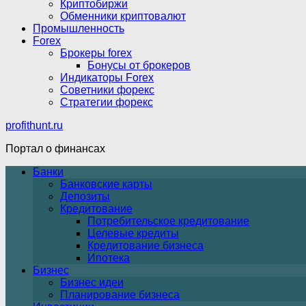
Криптобиржи
Обменники криптовалют
Промышленность
Forex
Брокеры forex
Бонусы от брокеров
Индикаторы Forex
Советники форекс
Стратегии форекс
profithunt.ru
Портал о финансах
Банки
Банковские карты
Депозиты
Кредитование
Потребительское кредитование
Целевые кредиты
Кредитование бизнеса
Ипотека
Бизнес
Бизнес идеи
Планирование бизнеса