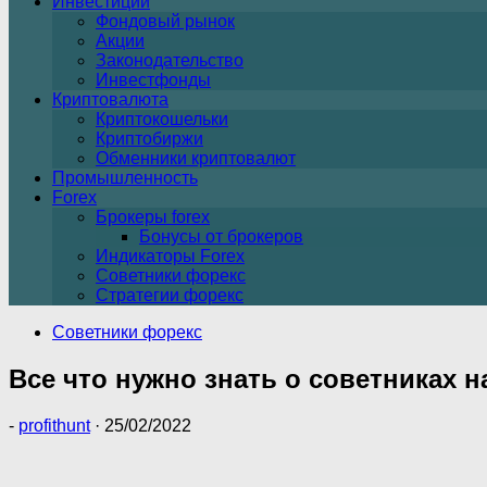
Инвестиции
Фондовый рынок
Акции
Законодательство
Инвестфонды
Криптовалюта
Криптокошельки
Криптобиржи
Обменники криптовалют
Промышленность
Forex
Брокеры forex
Бонусы от брокеров
Индикаторы Forex
Советники форекс
Стратегии форекс
Советники форекс
Все что нужно знать о советниках н
-
profithunt
·
25/02/2022