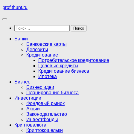
Перейти
profithunt.ru
к
содержимому
Найти:
Банки
Банковские карты
Депозиты
Кредитование
Потребительское кредитование
Целевые кредиты
Кредитование бизнеса
Ипотека
Бизнес
Бизнес идеи
Планирование бизнеса
Инвестиции
Фондовый рынок
Акции
Законодательство
Инвестфонды
Криптовалюта
Криптокошельки