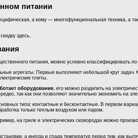
енном питании
ецифическая, а кому — многофункциональная техника, а та
скидку здесь.
вания
ественного питания, можно условно классифицировать по
ьные агрегаты. Первые выполняют небольшой круг задач. 
лектрические плиты.
аботает оборудование
, его можно разделить на электриче
едко, так как они позволяют значительно экономить на эле
новных типа: контактные и бесконтактные. В первом вариа
бработка только теплым воздухом или паром.
пример, на гриле и электрических сковородах можно произво
ановки, а иногда и спада температур перед тем, как выгру