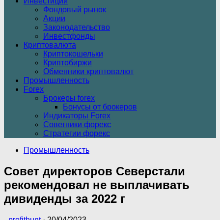
Инвестиции
Фондовый рынок
Акции
Законодательство
Инвестфонды
Криптовалюта
Криптокошельки
Криптобиржи
Обменники криптовалют
Промышленность
Forex
Брокеры forex
Бонусы от брокеров
Индикаторы Forex
Советники форекс
Стратегии форекс
Промышленность
Совет директоров Северстали
рекомендовал не выплачивать
дивиденды за 2022 г
-
profithunt
·
20/04/2023