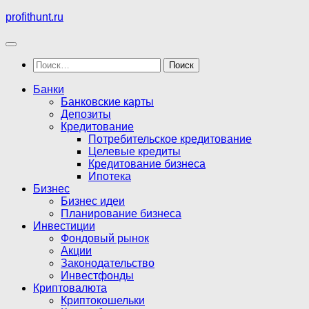
Перейти
profithunt.ru
к
содержимому
Найти:
Банки
Банковские карты
Депозиты
Кредитование
Потребительское кредитование
Целевые кредиты
Кредитование бизнеса
Ипотека
Бизнес
Бизнес идеи
Планирование бизнеса
Инвестиции
Фондовый рынок
Акции
Законодательство
Инвестфонды
Криптовалюта
Криптокошельки