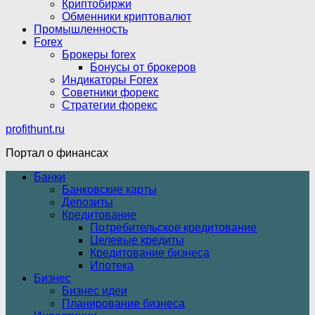
Криптобиржи
Обменники криптовалют
Промышленность
Forex
Брокеры forex
Бонусы от брокеров
Индикаторы Forex
Советники форекс
Стратегии форекс
profithunt.ru
Портал о финансах
Банки
Банковские карты
Депозиты
Кредитование
Потребительское кредитование
Целевые кредиты
Кредитование бизнеса
Ипотека
Бизнес
Бизнес идеи
Планирование бизнеса