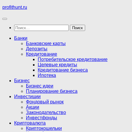
Перейти
profithunt.ru
к
содержимому
Найти:
Банки
Банковские карты
Депозиты
Кредитование
Потребительское кредитование
Целевые кредиты
Кредитование бизнеса
Ипотека
Бизнес
Бизнес идеи
Планирование бизнеса
Инвестиции
Фондовый рынок
Акции
Законодательство
Инвестфонды
Криптовалюта
Криптокошельки