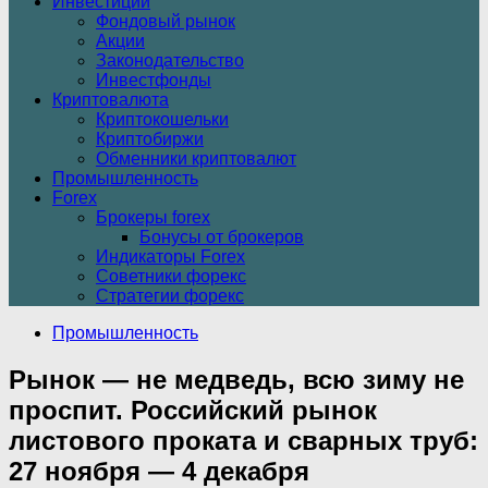
Инвестиции
Фондовый рынок
Акции
Законодательство
Инвестфонды
Криптовалюта
Криптокошельки
Криптобиржи
Обменники криптовалют
Промышленность
Forex
Брокеры forex
Бонусы от брокеров
Индикаторы Forex
Советники форекс
Стратегии форекс
Промышленность
Рынок — не медведь, всю зиму не
проспит. Российский рынок
листового проката и сварных труб:
27 ноября — 4 декабря