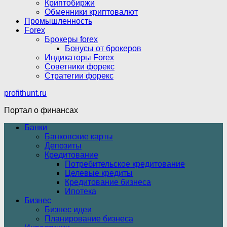
Криптобиржи
Обменники криптовалют
Промышленность
Forex
Брокеры forex
Бонусы от брокеров
Индикаторы Forex
Советники форекс
Стратегии форекс
profithunt.ru
Портал о финансах
Банки
Банковские карты
Депозиты
Кредитование
Потребительское кредитование
Целевые кредиты
Кредитование бизнеса
Ипотека
Бизнес
Бизнес идеи
Планирование бизнеса