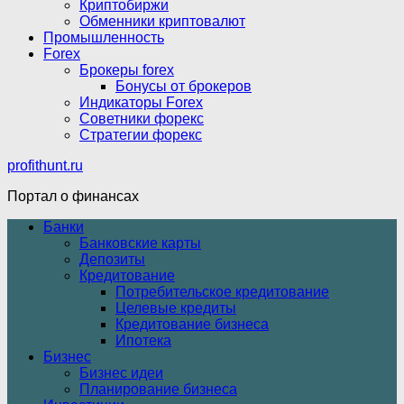
Криптобиржи
Обменники криптовалют
Промышленность
Forex
Брокеры forex
Бонусы от брокеров
Индикаторы Forex
Советники форекс
Стратегии форекс
profithunt.ru
Портал о финансах
Банки
Банковские карты
Депозиты
Кредитование
Потребительское кредитование
Целевые кредиты
Кредитование бизнеса
Ипотека
Бизнес
Бизнес идеи
Планирование бизнеса