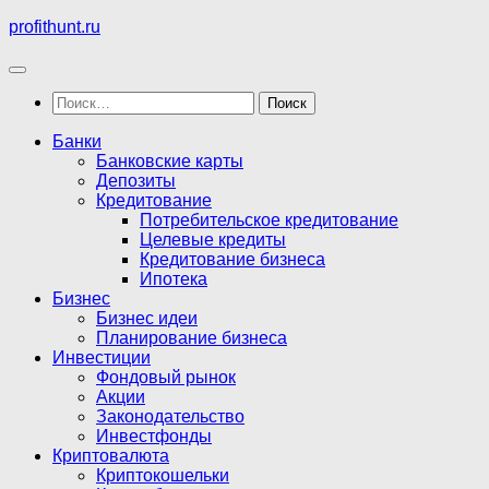
Перейти
profithunt.ru
к
содержимому
Найти:
Банки
Банковские карты
Депозиты
Кредитование
Потребительское кредитование
Целевые кредиты
Кредитование бизнеса
Ипотека
Бизнес
Бизнес идеи
Планирование бизнеса
Инвестиции
Фондовый рынок
Акции
Законодательство
Инвестфонды
Криптовалюта
Криптокошельки