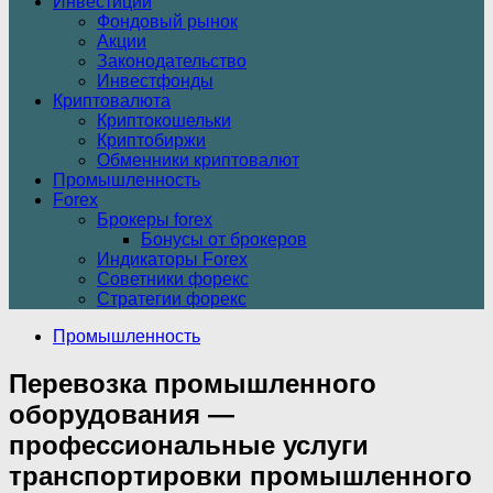
Инвестиции
Фондовый рынок
Акции
Законодательство
Инвестфонды
Криптовалюта
Криптокошельки
Криптобиржи
Обменники криптовалют
Промышленность
Forex
Брокеры forex
Бонусы от брокеров
Индикаторы Forex
Советники форекс
Стратегии форекс
Промышленность
Перевозка промышленного
оборудования —
профессиональные услуги
транспортировки промышленного