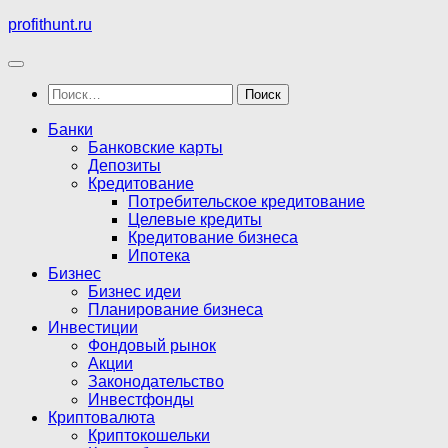
Перейти
profithunt.ru
к
содержимому
Найти:
Банки
Банковские карты
Депозиты
Кредитование
Потребительское кредитование
Целевые кредиты
Кредитование бизнеса
Ипотека
Бизнес
Бизнес идеи
Планирование бизнеса
Инвестиции
Фондовый рынок
Акции
Законодательство
Инвестфонды
Криптовалюта
Криптокошельки