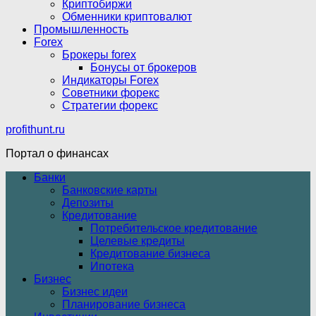
Криптобиржи
Обменники криптовалют
Промышленность
Forex
Брокеры forex
Бонусы от брокеров
Индикаторы Forex
Советники форекс
Стратегии форекс
profithunt.ru
Портал о финансах
Банки
Банковские карты
Депозиты
Кредитование
Потребительское кредитование
Целевые кредиты
Кредитование бизнеса
Ипотека
Бизнес
Бизнес идеи
Планирование бизнеса