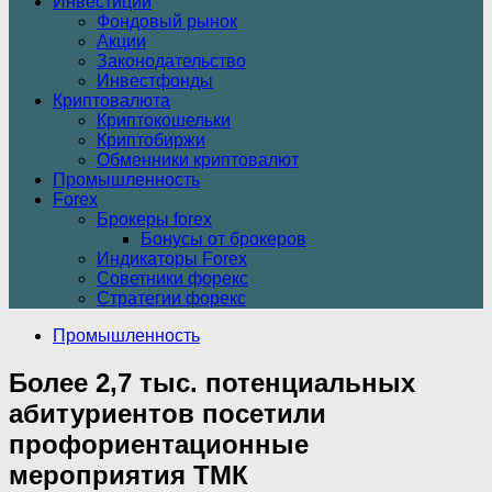
Инвестиции
Фондовый рынок
Акции
Законодательство
Инвестфонды
Криптовалюта
Криптокошельки
Криптобиржи
Обменники криптовалют
Промышленность
Forex
Брокеры forex
Бонусы от брокеров
Индикаторы Forex
Советники форекс
Стратегии форекс
Промышленность
Более 2,7 тыс. потенциальных
абитуриентов посетили
профориентационные
мероприятия ТМК