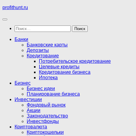
Перейти
profithunt.ru
к
содержимому
Найти:
Банки
Банковские карты
Депозиты
Кредитование
Потребительское кредитование
Целевые кредиты
Кредитование бизнеса
Ипотека
Бизнес
Бизнес идеи
Планирование бизнеса
Инвестиции
Фондовый рынок
Акции
Законодательство
Инвестфонды
Криптовалюта
Криптокошельки