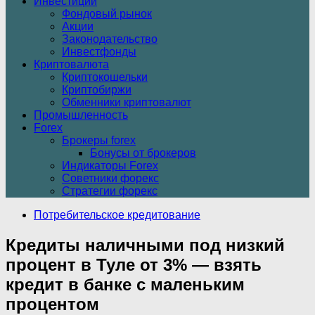
Инвестиции
Фондовый рынок
Акции
Законодательство
Инвестфонды
Криптовалюта
Криптокошельки
Криптобиржи
Обменники криптовалют
Промышленность
Forex
Брокеры forex
Бонусы от брокеров
Индикаторы Forex
Советники форекс
Стратегии форекс
Потребительское кредитование
Кредиты наличными под низкий
процент в Туле от 3% — взять
кредит в банке с маленьким
процентом