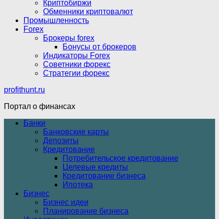
Криптобиржи
Обменники криптовалют
Промышленность
Forex
Брокеры forex
Бонусы от брокеров
Индикаторы Forex
Советники форекс
Стратегии форекс
profithunt.ru
Портал о финансах
Банки
Банковские карты
Депозиты
Кредитование
Потребительское кредитование
Целевые кредиты
Кредитование бизнеса
Ипотека
Бизнес
Бизнес идеи
Планирование бизнеса