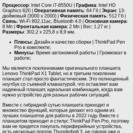
Процессор
: Intel Core i7-8550U |
Графика
: Intel HD
Graphics 620 |
Оперативная память
: 64 Гб |
Экран
: 13-
дюймовый (3000 х 2000) |
Физическая память
: 512 Гб |
Связь
: Wi-Fi 802.11ac, Bluetooth 4.0 |
Основная камера
:
8 Мп |
Фронтальная камера
: 2 Мп | Вес: 1,27 кг |
Размеры
: 302,2 х 225,8 х 8,9 мм.
Плюсы
: Дизайн и качество сборки | ThinkPad Pen
Pro в комплекте;
Минусы
: Время автономной работы | Громковат в
работе;
Мы является поклонниками оригинального планшета
Lenovo ThinkPad X1 Tablet, но в третьем поколении
планшет стал просто фантастическим. Это полноценный
ноутбук со съемной клавиатурой, что оставляет вам
надежный планшет, идеальная комбинация, когда вам
нужно устройство для разных рабочих ситуаций.
Вместе с гибридной сутью планшета приходит и
множество функций, которые делают его одним из
лучших планшетов для работы в 2022 году. Вместе с
планшетом приходит и стилус ThinkPad Pen Pro, поэтому
вам не придется покупать периферийные устройства,
есть несколько портов Thunderbolt 3, не говоря уже о