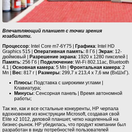
Впечатляющий планшет с точки зрения
юзабилити.
Процессор
: Intel Core m7-6Y75 |
Графика
: Intel HD
Graphics 515 |
Оперативная память
: 8 Гб |
Экран
: 12-
дюймовый |
Разрешение экрана
: 1920 х 1280 пикселей |
Память
: 256 Гб |
Подключение
: Wi-Fi 802.11ac, Bluetooth
4.1 |
Основная камера
: 5 Мп |
Фронтальная камера
: 2
Мп |
Вес
: 817 г |
Размеры
: 299,7 х 213,4 х 7,6 мм (ВхШхГ).
Плюсы
: Подставка с широкими углами |
Клавиатура;
Минусы
: Сенсорная панель | Время автономной
работы;
Так же, как и все остальные конкуренты, HP черпала
вдохновение из конструкции Microsoft, создавая свой
Elite x2 1012, деловой планшет, четко нацеленный на
бизнес-рынок. HP убедилась, что продукт компании был
разработан в виду потребностей пользователей