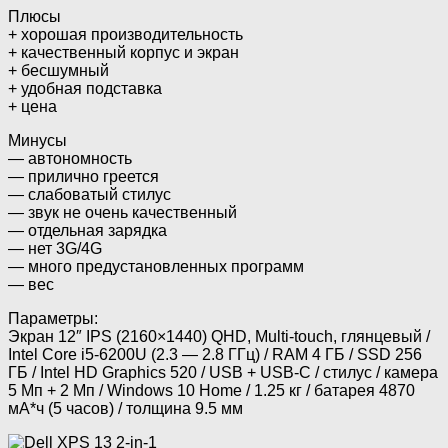
Плюсы
+ хорошая производительность
+ качественный корпус и экран
+ бесшумный
+ удобная подставка
+ цена
Минусы
— автономность
— прилично греется
— слабоватый стилус
— звук не очень качественный
— отдельная зарядка
— нет 3G/4G
— много предустановленных программ
— вес
Параметры:
Экран 12″ IPS (2160×1440) QHD, Multi-touch, глянцевый /
Intel Core i5-6200U (2.3 — 2.8 ГГц) / RAM 4 ГБ / SSD 256
ГБ / Intel HD Graphics 520 / USB + USB-C / стилус / камера
5 Мп + 2 Мп / Windows 10 Home / 1.25 кг / батарея 4870
мА*ч (5 часов) / толщина 9.5 мм