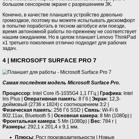
большом сенсорном экране с разрешением 3К.
Конечно, в качестве планшета устройство довольно
громоздкое, поэтому вы можете испытывать дискомфорт
в попытке поработать в тесном автобусе или поезде,
время автономной работы по-прежнему не соответствует
нашим ожиданиям. Но в целом планшет Lenovo ThinkPad
x1 третьего поколения отлично подходит для рабочих
задач.
4 | MICROSOFT SURFACE PRO 7
Самая последняя модель Microsoft Surface Pro.
Процессор
: Intel Core i5-1035G4 1,1 ГГц |
Графика
: Intel
Iris Plus |
Оперативная память
: 8 Гб |
Экран
: 12,3-
дюймовый (2736 х 1824) с соотношением 3:2 |
Физическая память
: 256 Гб SSD |
Связь
: Wi-Fi 6
802.11ax, Bluetooth 5 |
Основная камера
: 8 Мп (1080р) |
Фронтальная камера
: 5 Мп (1080р) |
Вес
: 784 г |
Размеры
: 292,1 х 201,4 х 9,1 мм.
Плюсы
: Рост производительности | Новые