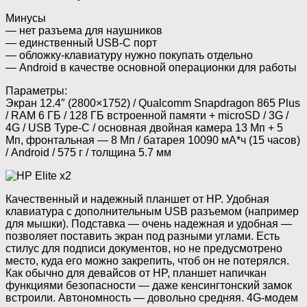
Минусы
— нет разъема для наушников
— единственный USB-C порт
— обложку-клавиатуру нужно покупать отдельно
— Android в качестве основной операционки для работы
Параметры:
Экран 12.4″ (2800×1752) / Qualcomm Snapdragon 865 Plus
/ RAM 6 ГБ / 128 ГБ встроенной памяти + microSD / 3G /
4G / USB Type-C / основная двойная камера 13 Мп + 5
Мп, фронтальная — 8 Мп / батарея 10090 мА*ч (15 часов)
/ Android / 575 г / толщина 5.7 мм
Качественный и надежный планшет от HP. Удобная
клавиатура с дополнительным USB разъемом (например
для мышки). Подставка — очень надежная и удобная —
позволяет поставить экран под разными углами. Есть
стилус для подписи документов, но не предусмотрено
место, куда его можно закрепить, чтоб он не потерялся.
Как обычно для девайсов от HP, планшет напичкан
функциями безопасности — даже кенсингтонский замок
встроили. Автономность — довольно средняя. 4G-модем