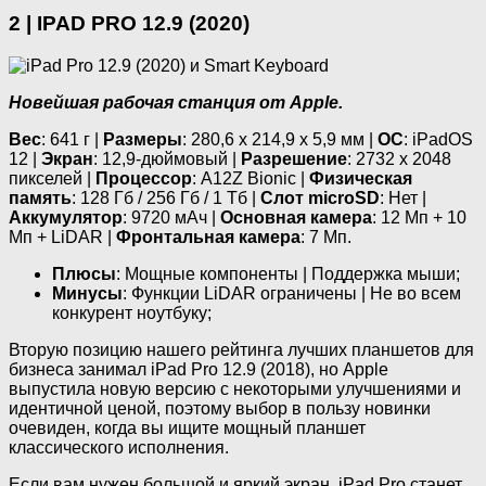
2 | IPAD PRO 12.9 (2020)
Новейшая рабочая станция от Apple.
Вес
: 641 г |
Размеры
: 280,6 х 214,9 х 5,9 мм |
ОС
: iPadOS
12 |
Экран
: 12,9-дюймовый |
Разрешение
: 2732 х 2048
пикселей |
Процессор
: А12Z Bionic |
Физическая
память
: 128 Гб / 256 Гб / 1 Тб |
Слот microSD
: Нет |
Аккумулятор
: 9720 мАч |
Основная камера
: 12 Мп + 10
Мп + LiDAR |
Фронтальная камера
: 7 Мп.
Плюсы
: Мощные компоненты | Поддержка мыши;
Минусы
: Функции LiDAR ограничены | Не во всем
конкурент ноутбуку;
Вторую позицию нашего рейтинга лучших планшетов для
бизнеса занимал iPad Pro 12.9 (2018), но Apple
выпустила новую версию с некоторыми улучшениями и
идентичной ценой, поэтому выбор в пользу новинки
очевиден, когда вы ищите мощный планшет
классического исполнения.
Если вам нужен большой и яркий экран, iPad Pro станет