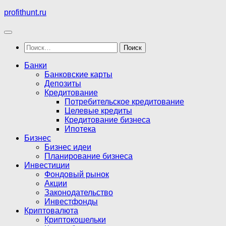
Перейти
profithunt.ru
к
содержимому
Найти:
Банки
Банковские карты
Депозиты
Кредитование
Потребительское кредитование
Целевые кредиты
Кредитование бизнеса
Ипотека
Бизнес
Бизнес идеи
Планирование бизнеса
Инвестиции
Фондовый рынок
Акции
Законодательство
Инвестфонды
Криптовалюта
Криптокошельки