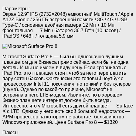
Параметры:
Экран 12.9″ IPS (2732×2048) емкостный MultiTouch / Apple
A12Z Bionic / 256 ГБ встроенной памяти / 3G / 4G / USB
Type-C / основная двойная камера 12 Мп + 10 Мп,
фронтальная — 7 Мп / батарея 36.7 Вт*ч (10 часов) /
iPadOS / 643 г / толщина 5.9 мм
Microsoft Surface Pro 8 — был бы однозначно лучшим
планшетом для бизнеса прямо сейчас, если бы не одна
деталь. И мы не имеем в виду цену. Если сравнивать с
iPad Pro, этот планшет стоит, чтоб за него переплатить
пару сотен баксов. Фактически это топовый ноутбук с
процессором Intel 11 поколения, но тонкий и без кулеров
(шума). Однако по какой-то причине, Microsoft не
встроила в него LTE-модем. Извините, но в хорошем
бизнес-планшете интернет должен быть всегда.
Интересно, что у Microsoft есть другой планшет — Surface
X с LTE. Однако у него есть свой большой недостаток —
АРМ процессор на котором не работает большинство
Windows-приложений. Цена Surface Pro 8 — $1320
Плюсы