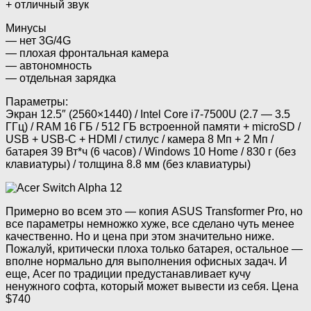
+ отличный звук
Минусы
— нет 3G/4G
— плохая фронтальная камера
— автономность
— отдельная зарядка
Параметры:
Экран 12.5″ (2560×1440) / Intel Core i7-7500U (2.7 — 3.5
ГГц) / RAM 16 ГБ / 512 ГБ встроенной памяти + microSD /
USB + USB-C + HDMI / стилус / камера 8 Мп + 2 Мп /
батарея 39 Вт*ч (6 часов) / Windows 10 Home / 830 г (без
клавиатуры) / толщина 8.8 мм (без клавиатуры)
Примерно во всем это — копия ASUS Transformer Pro, но
все параметры немножко хуже, все сделано чуть менее
качественно. Но и цена при этом значительно ниже.
Пожалуй, критически плоха только батарея, остальное —
вполне нормально для выполнения офисных задач. И
еще, Acer по традиции предустанавливает кучу
ненужного софта, который может вывести из себя. Цена
$740