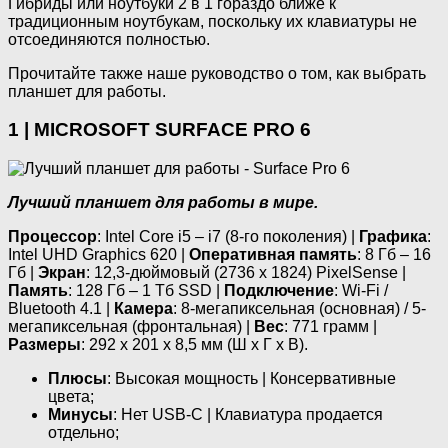
Гибриды или ноутбуки 2 в 1 гораздо ближе к
традиционным ноутбукам, поскольку их клавиатуры не
отсоединяются полностью.
Прочитайте также наше руководство о том, как выбрать
планшет для работы.
1 | MICROSOFT SURFACE PRO 6
Лучший планшет для работы в мире.
Процессор
: Intel Core i5 – i7 (8-го поколения) |
Графика
:
Intel UHD Graphics 620 |
Оперативная память
: 8 Гб – 16
Гб |
Экран
: 12,3-дюймовый (2736 х 1824) PixelSense |
Память
: 128 Гб – 1 Тб SSD |
Подключение
: Wi-Fi /
Bluetooth 4.1 |
Камера
: 8-мегапиксельная (основная) / 5-
мегапиксельная (фронтальная) |
Вес
: 771 грамм |
Размеры
: 292 х 201 х 8,5 мм (Ш х Г х В).
Плюсы
: Высокая мощность | Консервативные
цвета;
Минусы
: Нет USB-C | Клавиатура продается
отдельно;