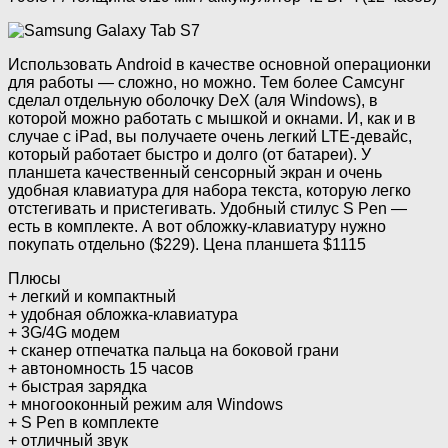
Использовать Android в качестве основной операционки
для работы — сложно, но можно. Тем более Самсунг
сделал отдельную оболочку DeX (аля Windows), в
которой можно работать с мышкой и окнами. И, как и в
случае с iPad, вы получаете очень легкий LTE-девайс,
который работает быстро и долго (от батареи). У
планшета качественный сенсорный экран и очень
удобная клавиатура для набора текста, которую легко
отстегивать и пристегивать. Удобный стилус S Pen —
есть в комплекте. А вот обложку-клавиатуру нужно
покупать отдельно ($229). Цена планшета $1115
Плюсы
+ легкий и компактный
+ удобная обложка-клавиатура
+ 3G/4G модем
+ сканер отпечатка пальца на боковой грани
+ автономность 15 часов
+ быстрая зарядка
+ многооконный режим аля Windows
+ S Pen в комплекте
+ отличный звук