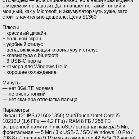
LTE-модем — есть опционально, но в наши края модели
с модемом не завозят. Да, планшет не такой тонкий и
мощный, как у Microsoft, и аккумулятор чуть хуже, зато
стоит значительно дешевле. Цена $1360
Плюсы
+ красивый дизайн
+ большой экран
+ удобный стилус
+ цена, включающая клавиатуру и стилус
+ клавиатура с bluetooth
+ 3 USB-C порта
+ камера для Windows Hello
+ хорошее охлаждение
Минусы
— нет 3G/LTE модема
— не очень тонкий
— нет сканера отпечатка пальца
Параметры
Экран 13″ IPS (2160×1350) MultiTouch / Intel Core i5-
10210U (1.6 ГГц — 4.2 ГГц) / RAM 8 ГБ / 256 ГБ
встроенной памяти + microSD / основная камера 5 Мп,
фронтальная — 5 Мп / 3 х USB-C / SD / Windows 10 Pro /
798.8 г / толщина 9.19 мм / аккумулятор 42 Вт*ч (12 часов)