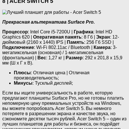
8 | ACER SWITCH 5
Прекрасная альтернатива Surface Pro.
Процессор
: Intel Core i5-7200U |
Графика
: Intel HD
Graphics 620 |
Оперативная память
: 8 Гб |
Экран
: 12-
дюймовый (2160 х 1440) IPS |
Память
: 256 Гб SSD |
Подключение
: Wi-Fi 802.11ac / Bluetooth |
Камера
: 3-
мегапиксельная (основная) / 1-мегапиксельная
(фронтальная) |
Вес
: 1,27 кг |
Размер
: 292 х 201,8 х 15,9
мм (Ш х Г х В).
Плюсы
: Отличная цена | Отличная
производительность;
Минусы
: Тусклый дисплей;
Если вы ищите универсальность в работе, которую
предлагают планшеты Surface Pro, но не готовы платить
непомерную цену премиальных устройств на Windows,
вы можете попробовать Acer Switch 5. Вы немного
потеряете в разрешении экрана и качестве звука, но
сэкономите десятки тысяч рублей. Acer Switch 5 – один из
лучших планшетов для работы и бизнеса, он подойдет