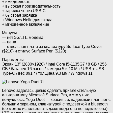
+ имиджевость
+ высокая производительность
+ зарядка через USB-C
+ быстрая зарядка
+ Windows Hello для входа
+ мгновенное включение
Минусы
— нет 3G/LTE модема
— цена
— отдельная плата за клавиатуру Surface Type Cover
($210) и стилус Surface Pen ($120)
Параметры
Экран 13″ (2880×1920) / Intel Core i5-1135G7 / 8 GB / 256
GB / батарея 16 часов / камеры 5 и 10 Мп / USB + USB
Type-C / вес 891 г / толщина 9.3 мм / Windows 11
Lenovo задалась целью сделать привлекательную
альтернативу Microsoft Surface Pro, и это у них
получилось. Yoga Duet — красивый, надежный планшет с
большим экраном, клавиатурой с подсветкой и bluetooth
(ее можно использовать даже когда она не подключена).