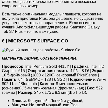
стоят мощные технические компоненты и несколько
современных камер.
Есть также оригинальная модель планшета, которая не
получила приставки Plus, она дешевле, но существенно
уступает в некоторых направлениях. Если вы ищите
лучший Android-планшет для работы, Samsung Galaxy
Tab S7 Plus – то, что вам нужно.
6 | MICROSOFT SURFACE GO
Маленький размер, большое значение.
Процессор
: Intel Pentium Gold 4415Y |
Графика
: Intel HD
Graphics 615 |
Оперативная память
: 4 Гб – 8 Гб |
Экран
:
10,5-дюймовый (1800 х 1200), сенсорный PixelSense |
Память
: 64 Гб eMMC – 128 Гб SSD |
Подключение
: Wi-Fi
802.11ac / Bluetooth |
Камера
: 8-мегапиксельная
(основная) / 5-мегапиксельная (фронтальная) |
Вес
: 522
грамма |
Размер
: 245 х 175 х 8,3 мм (Ш х Г х В).
Плюсы
: Доступный | Легкий и удобный;
Минусы
: Не такой мощный, как iPad;