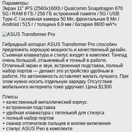
Параметры:
Экран 11″ IPS (2560х1600) / Qualcomm Snapdragon 870
5G / RAM 8 ГБ / 256 ГБ встроенной памяти / 5G / USB
Type-C / основная камера 50 Мп, фронтальная 8 Mп /
Android / 515 г / толщина 6.9 мм / батарея 8600 мА*ч
Гибридный аппарат ASUS Transformer Pro способен
предложить хорошую мощность и качественный дизайн.
Съемная клавиатура и стилус входят в комплект. Тачпад
очень большой, отзывчивый и точный в работе.
Отличный экран и звук, встроенная подставка, полный
набор портов — делают это устройство удобным в
работе. Но автономность оставляет желать лучшего. При
этом нужно носить отдельную зарядку. Отсутствие
мобильного интернета тоже удручает. Цена $1300
Плюсы
+ качественный металлический корпус
+ встроенная подставка
+ удобная клавиатура с петелькой для стилуса
+ полный набор портов
+ сканер отпечатков пальцев в кнопке включения
+ стилус ASUS Pen в комплекте