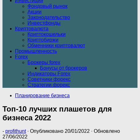
Инвестиции
Фондовый рынок
Акции
Законодательство
Инвестфонды
Криптовалюта
Криптокошельки
Криптобиржи
Обменники криптовалют
Промышленность
Forex
Брокеры forex
Бонусы от брокеров
Индикаторы Forex
Советники форекс
Стратегии форекс
Планирование бизнеса
Топ-10 лучших плашетов для
бизнеса 2022
-
profithunt
· Опубликовано
20/01/2022
· Обновлено
27/06/2022