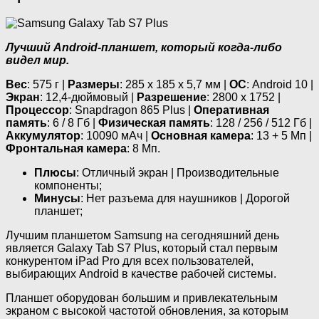
Лучший Android-планшет, который когда-либо
видел мир.
Вес
: 575 г |
Размеры
: 285 х 185 х 5,7 мм |
ОС
: Android 10 |
Экран
: 12,4-дюймовый |
Разрешение
: 2800 х 1752 |
Процессор
: Snapdragon 865 Plus |
Оперативная
память
: 6 / 8 Гб |
Физическая память
: 128 / 256 / 512 Гб |
Аккумулятор
: 10090 мАч |
Основная камера
: 13 + 5 Мп |
Фронтальная камера
: 8 Мп.
Плюсы
: Отличный экран | Производительные
компоненты;
Минусы
: Нет разъема для наушников | Дорогой
планшет;
Лучшим планшетом Samsung на сегодняшний день
является Galaxy Tab S7 Plus, который стал первым
конкурентом iPad Pro для всех пользователей,
выбирающих Android в качестве рабочей системы.
Планшет оборудован большим и привлекательным
экраном с высокой частотой обновления, за которым