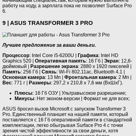
начинающим специалистам, которым нужно выполнять
работу на ходу, а зарплата пока не позволяет Surface Pro
6.
9 | ASUS TRANSFORMER 3 PRO
Лучшее предложение за ваши деньги.
Процессор
: Intel Core i5-6200U |
Графика
: Intel HD
Graphics 520 |
Оперативная память
: 16 Гб |
Экран
: 12,6-
дюймовый |
Разрешение экрана
: 2880 х 1920 пикселей |
Память
: 256 Гб |
Связь
: Wi-Fi 802.11ac, Bluetooth 4.1 |
Основная камера
: 13 Мп |
Фронтальная камера
: 2 Мп |
Вес
: 771 г |
Размеры
: 297,2 х 210,8 х 7,6 мм (ВхШхГ).
Плюсы
: 16 Гб ОЗУ | Ультравысокое разрешение;
Минусы
: Нет эконом-версии | Формат не для всех;
ASUS бросил вызов Microsoft с запуском Transformer 3
Pro. Единственный планшет на нашей памяти, который
поставляется с 16 Гб оперативной памяти в стандартной
комплектации, легко обыгрывая Surface Pro 4 с точки
зрения чистой эффективности за свои деньги, хотя