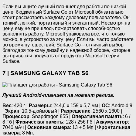
Если вы ищите лучший планшет для работы по низкой
цене, бюджетный Surface Go от Microsoft обязательно
стоит рассмотреть каждому деловому пользователю. Он
тонкий, легкий, портативный и элегантный. Несмотря на
цену, ему не пришлось пожертвовать способностью
выполнять работу, Microsoft упаковала всё, что только
можно, в устройство за эту цену. Если вы часто работаете
во время путешествий, Surface Go – отличный выбор
благодаря тонкому дизайну и надежной сборке, которые
вы привыкли получать от продуктов Microsoft серии
Surface.
7 | SAMSUNG GALAXY TAB S6
Лучший Android-планшет на момент релиза.
Вес
: 420 г |
Размеры
: 244,6 х 159 х 5,7 мм |
ОС
: Android 9
|
Экран
: 10,5-дюймовый |
Разрешение
: 2560 х 1600 |
Процессор
: Snapdragon 855 |
Оперативная память
: 6 /
8 Гб |
Физическая память
: 128 / 256 Гб |
Аккумулятор
:
7040 мАч |
Основная камера
: 13 + 5 Мп |
Фронтальная
камера
: 8 Мп.