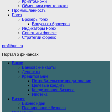
Криптобиржи
Обменники криптовалют
Промышленность
Forex
Брокеры forex
Бонусы от брокеров
Индикаторы Forex
Советники форекс
Стратегии форекс
profithunt.ru
Портал о финансах
Банки
Банковские карты
Депозиты
Кредитование
Потребительское кредитование
Целевые кредиты
Кредитование бизнеса
Ипотека
Бизнес
Бизнес идеи
Планирование бизнеса