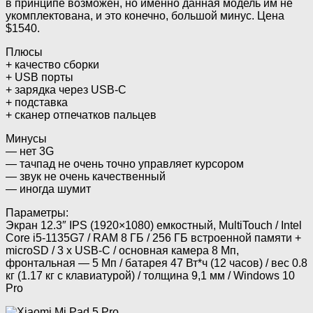
в принципе возможен, но именно данная модель им не
укомплектована, и это конечно, большой минус. Цена
$1540.
Плюсы
+ качество сборки
+ USB порты
+ зарядка через USB-C
+ подставка
+ сканер отпечатков пальцев
Минусы
— нет 3G
— тачпад не очень точно управляет курсором
— звук не очень качественный
— иногда шумит
Параметры:
Экран 12.3″ IPS (1920×1080) емкостный, MultiTouch / Intel
Core i5-1135G7 / RAM 8 ГБ / 256 ГБ встроенной памяти +
microSD / 3 х USB-C / основная камера 8 Мп,
фронтальная — 5 Мп / батарея 47 Вт*ч (12 часов) / вес 0.8
кг (1.17 кг с клавиатурой) / толщина 9,1 мм / Windows 10
Pro