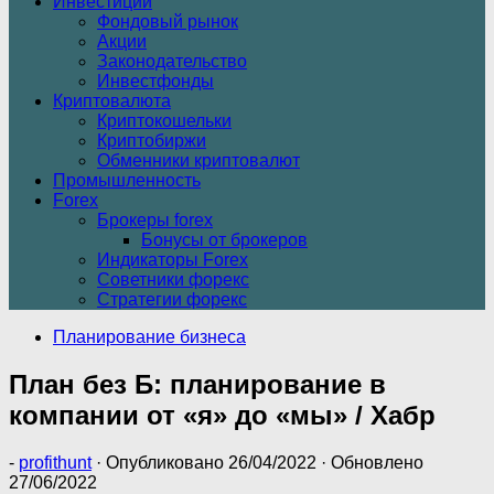
Инвестиции
Фондовый рынок
Акции
Законодательство
Инвестфонды
Криптовалюта
Криптокошельки
Криптобиржи
Обменники криптовалют
Промышленность
Forex
Брокеры forex
Бонусы от брокеров
Индикаторы Forex
Советники форекс
Стратегии форекс
Планирование бизнеса
План без Б: планирование в
компании от «я» до «мы» / Хабр
-
profithunt
· Опубликовано
26/04/2022
· Обновлено
27/06/2022