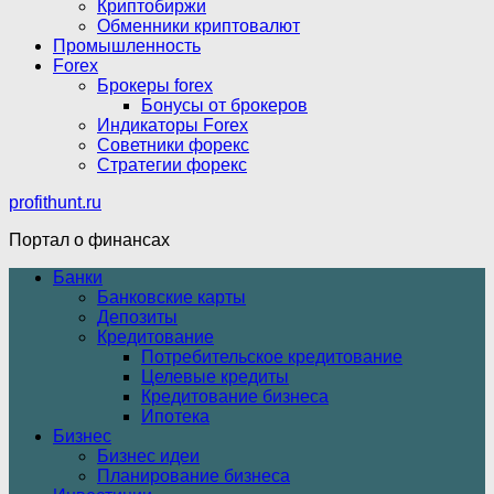
Криптобиржи
Обменники криптовалют
Промышленность
Forex
Брокеры forex
Бонусы от брокеров
Индикаторы Forex
Советники форекс
Стратегии форекс
profithunt.ru
Портал о финансах
Банки
Банковские карты
Депозиты
Кредитование
Потребительское кредитование
Целевые кредиты
Кредитование бизнеса
Ипотека
Бизнес
Бизнес идеи
Планирование бизнеса