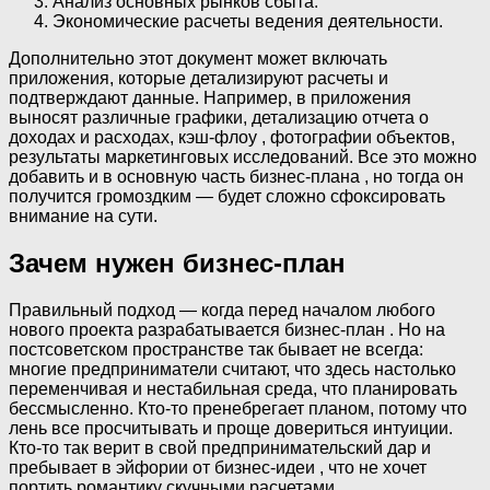
Анализ основных рынков сбыта.
Экономические расчеты ведения деятельности.
Дополнительно этот документ может включать
приложения, которые детализируют расчеты и
подтверждают данные. Например, в приложения
выносят различные графики, детализацию отчета о
доходах и расходах, кэш-флоу , фотографии объектов,
результаты маркетинговых исследований. Все это можно
добавить и в основную часть бизнес-плана , но тогда он
получится громоздким — будет сложно сфоксировать
внимание на сути.
Зачем нужен бизнес-план
Правильный подход — когда перед началом любого
нового проекта разрабатывается бизнес-план . Но на
постсоветском пространстве так бывает не всегда:
многие предприниматели считают, что здесь настолько
переменчивая и нестабильная среда, что планировать
бессмысленно. Кто-то пренебрегает планом, потому что
лень все просчитывать и проще довериться интуиции.
Кто-то так верит в свой предпринимательский дар и
пребывает в эйфории от бизнес-идеи , что не хочет
портить романтику скучными расчетами.