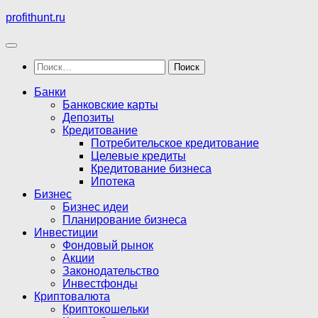
Перейти
profithunt.ru
к
содержимому
Найти:
Банки
Банковские карты
Депозиты
Кредитование
Потребительское кредитование
Целевые кредиты
Кредитование бизнеса
Ипотека
Бизнес
Бизнес идеи
Планирование бизнеса
Инвестиции
Фондовый рынок
Акции
Законодательство
Инвестфонды
Криптовалюта
Криптокошельки