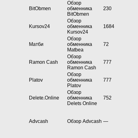
Обзор
BitObmen
обменника
230
BitObmen
Обзор
Kursov24
обменника
1684
Kursov24
Обзор
Матби
обменника
72
Matbea
Обзор
Ramon Cash
обменника
777
Ramon Cash
Обзор
Platov
обменника
777
Platov
Обзор
Delete.Online
обменника
752
Delets Online
Advcash
Обзор Advcash
—