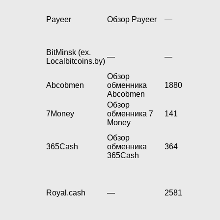
Payeer
Обзор Payeer
—
BitMinsk (ex.
—
—
Localbitcoins.by)
Обзор
Abcobmen
обменника
1880
Abcobmen
Обзор
7Money
обменника 7
141
Money
Обзор
365Cash
обменника
364
365Cash
Royal.cash
—
2581