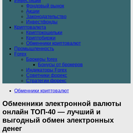
Инвестиции
Фондовый рынок
Акции
Законодательство
Инвестфонды
Криптовалюта
Криптокошельки
Криптобиржи
Обменники криптовалют
Промышленность
Forex
Брокеры forex
Бонусы от брокеров
Индикаторы Forex
Советники форекс
Стратегии форекс
Обменники криптовалют
Обменники электронной валюты
онлайн ТОП-40 — лучший и
выгодный обмен электронных
денег