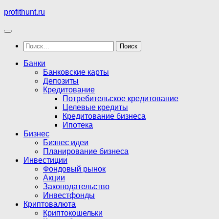
Перейти
profithunt.ru
к
содержимому
Найти:
Банки
Банковские карты
Депозиты
Кредитование
Потребительское кредитование
Целевые кредиты
Кредитование бизнеса
Ипотека
Бизнес
Бизнес идеи
Планирование бизнеса
Инвестиции
Фондовый рынок
Акции
Законодательство
Инвестфонды
Криптовалюта
Криптокошельки