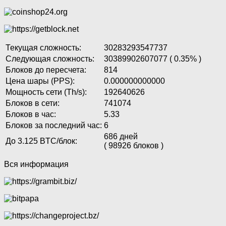
Текущая сложность:
30283293547737
Следующая сложность:
30389902607077 ( 0.35% )
Блоков до пересчета:
814
Цена шары (PPS):
0.000000000000
Мощность сети (Th/s):
192640626
Блоков в сети:
741074
Блоков в час:
5.33
Блоков за последний час:
6
686 дней
До 3.125 BTC/блок:
( 98926 блоков )
Вся информация