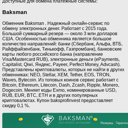
Доступные для обмена платежные системы:
Baksman
Обменник Baksman . Надежный онлайн-сервис по
обмену электронных денег. Работает с 2015 года.
Большой суммарный резерв — около 3 млн долларов
США. Особенностью обменника является большое
количество направлений: банки (Сбербанк, Альфа, ВТБ,
Райффайзенбанк, Тинькофф, Газпромбанк), банковские
карты любого российского банка (направление
Visa/Mastercard RUB), электронные деньги (ePayments,
Capitalist, Qiwi, Яндекс, Payeer, Perfect Money, Advcash).
Представлены криптовалюты, которых не найти в других
обменниках: NEO, Stellar, XEM, Tether, EOS, TRON,
Waves, Bytecoin. Из топовых коинов сервис работает с
Bitcoin, Ethereum, Litecoin, Dash, Zcash, Ripple, Monero,
Dogecoin. Меняет коды Exmo, номинированные USD,
RUB, EUR, BTC, ETH и в других популярных
криптовалютах. Купон baksprofinvest предоставляет
скидку 0,1 %.