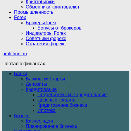
Криптобиржи
Обменники криптовалют
Промышленность
Forex
Брокеры forex
Бонусы от брокеров
Индикаторы Forex
Советники форекс
Стратегии форекс
profithunt.ru
Портал о финансах
Банки
Банковские карты
Депозиты
Кредитование
Потребительское кредитование
Целевые кредиты
Кредитование бизнеса
Ипотека
Бизнес
Бизнес идеи
Планирование бизнеса