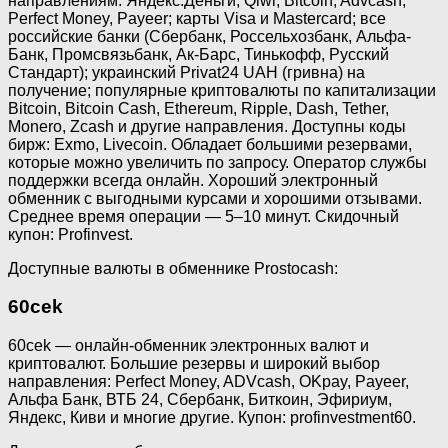
направлениям: Яндекс.Деньги, Qiwi, Bitcoin, Advcash,
Perfect Money, Payeer; карты Visa и Mastercard; все
российские банки (Сбербанк, Россельхозбанк, Альфа-
Банк, Промсвязьбанк, Ак-Барс, Тинькофф, Русский
Стандарт); украинский Privat24 UAH (гривна) на
получение; популярные криптовалюты по капитализации
Bitcoin, Bitcoin Cash, Ethereum, Ripple, Dash, Tether,
Monero, Zcash и другие направления. Доступны коды
бирж: Exmo, Livecoin. Обладает большими резервами,
которые можно увеличить по запросу. Оператор службы
поддержки всегда онлайн. Хороший электронный
обменник с выгодными курсами и хорошими отзывами.
Среднее время операции — 5–10 минут. Скидочный
купон: Profinvest.
Доступные валюты в обменнике Prostocash:
60cek
60cek — онлайн-обменник электронных валют и
криптовалют. Большие резервы и широкий выбор
направления: Perfect Money, ADVcash, OKpay, Payeer,
Альфа Банк, ВТБ 24, Сбербанк, Биткоин, Эфириум,
Яндекс, Киви и многие другие. Купон: profinvestment60.