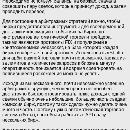
Необходимо используя балансы на биржах, сначала
совершить пару сделок, которые принесут доход, а затем
проводить перевод.
Для построения арбитражных стратегий важно, чтобы
биржи предоставляли инструменты для своевременной
доставки информации о событиях на бирже до
инструментов автоматической торговли трейдера,
такими являются протоколы FIX и популярный в
криптоэкономике websocket, на базе которого каждая
биржа изобретает свой протокол. Использовать rest http
для арбитражной торговли почти невозможно, так как из-
за лимитов в количестве запросов к бирже в минуту,
оперативность понижается и вовремя среагировать на
появившиеся расхождения можно не успеть.
Исходя из вышесказанного, почти невозможно успешно
арбитражить вручную, человек просто неспособен
достаточно быстро отреагировать, плюс доходы с одной
сделки обычно очень небольшие, большую часть съедает
комиссия бирж, поэтому таких сделок нужно делать очень
много и часто. Поэтому нужна автоматическая торговая
система (боты), способная работать с API сразу
нескольких бирж.
Еще одним очень популярным примером использования