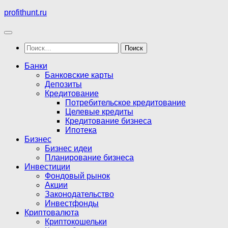
Перейти
profithunt.ru
к
содержимому
Найти:
Банки
Банковские карты
Депозиты
Кредитование
Потребительское кредитование
Целевые кредиты
Кредитование бизнеса
Ипотека
Бизнес
Бизнес идеи
Планирование бизнеса
Инвестиции
Фондовый рынок
Акции
Законодательство
Инвестфонды
Криптовалюта
Криптокошельки