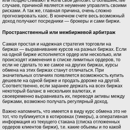
или поздно сливают в ноль свой депозит. В большинстве
случаев, причиной является неумение управлять своими
рисками. А так же, главная причина, очень сложно
прогнозировать хаос. В конечном счете весь возможный
доход получают посредники — брокеры и сами биржи.
Пространственный или межбиржевой арбитраж
Самая простая и надежная стратегия торговли на
биржах — выравнивание курсов на разных биржах. Если
на одной бирже исполняется ордер или несколько, или
происходят изменения в списке лимитных ордеров, то
если не сделать то же самое на других биржах, курсы
обмена на этих биржах станут отличаться. При
значительных отличиях появляется возможность купить
дешевле на одной бирже и продать дороже на другой.
Соответственно, если заранее держать на всех биржах
некоторый баланс в нескольких валютах, и
своевременно выравнивать их, переводя активы между
биржами, возможно получать регулярный доход.
Важно напомнить, что имеется в виду курс обмена это не
тот, что публикуется в котировках (тикеры), а оперативная
информация из текущего стакана (списка отложенных
ордеров клиентов биржи), т.е. какие объемы и по какой