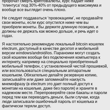
пророчат смерть криптовалюты, курс падает ниже
‘плинтуса’ под 30%-40% от предыдущего максимума и
вообще все выглядит очень плохо.
Не следует поддаваться ‘провокациям’, не продавайте
свои монеты, если курс опустился ниже чем вы
приобрели монеты. Вы держите длинную позицию, и
должны ее держать как можно дольше, и речь идет о
годах.
Я настоятельно рекомендую локальный bitcoin кошелек
electrum, доступный в качестве десктоп и мобильной
версии windows/android/ios. Параноики могут создать
свой кошелек вообще без подключения компьютера к
интернету, например на специально приобретенный
мобильный телефон, с установленной чистой прошивкой,
или воспользоваться специальным аппаратным
кошельком. Обязательно делайте резервную копию,
записывайте или даже запоминайте наизусть
мнемофразу (в electrum это дает полный доступ к
монетам на кошельке, даже без пароля) и храните в
надежном месте. Перепроверяйте свои бакапы и пароли
перед тем как переводить деньги, были случаи, когда
люди записывали ошибочный пароль от кошелька и
фактически теряли доступ.