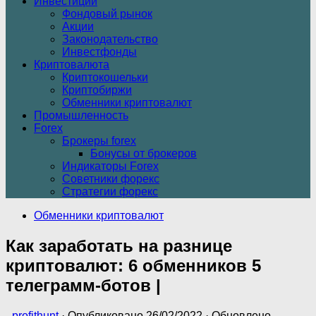
Инвестиции
Фондовый рынок
Акции
Законодательство
Инвестфонды
Криптовалюта
Криптокошельки
Криптобиржи
Обменники криптовалют
Промышленность
Forex
Брокеры forex
Бонусы от брокеров
Индикаторы Forex
Советники форекс
Стратегии форекс
Обменники криптовалют
Как заработать на разнице
криптовалют: 6 обменников 5
телеграмм-ботов |
-
profithunt
· Опубликовано
26/02/2022
· Обновлено