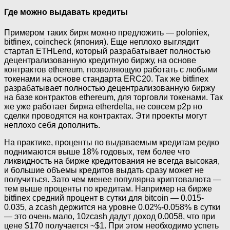
Где можно выдавать кредиты
Примером таких бирж можно предложить — poloniex,
bitfinex, coincheck (япония). Еще неплохо выглядит
стартап ETHLend, который разрабатывает полностью
децентрализованную кредитную биржу, на основе
контрактов ethereum, позволяющую работать с любыми
токенами на основе стандарта ERC20. Так же bitfinex
разрабатывает полностью децентрализованную биржу
на базе контрактов ethereum, для торговли токенами. Так
же уже работает биржа etherdelta, не совсем p2p но
сделки проводятся на контрактах. Эти проекты могут
неплохо себя дополнить.
На практике, проценты по выдаваемым кредитам редко
поднимаются выше 18% годовых, тем более что
ликвидность на бирже кредитования не всегда высокая,
и большие объемы кредитов выдать сразу может не
получиться. Зато чем менее популярна криптовалюта —
тем выше проценты по кредитам. Например на бирже
bitfinex средний процент в сутки для bitcoin — 0.015-
0.035, а zcash держится на уровне 0.02%-0.058% в сутки
— это очень мало, 10zcash дадут доход 0.0058, что при
цене $170 получается ~$1. При этом необходимо успеть