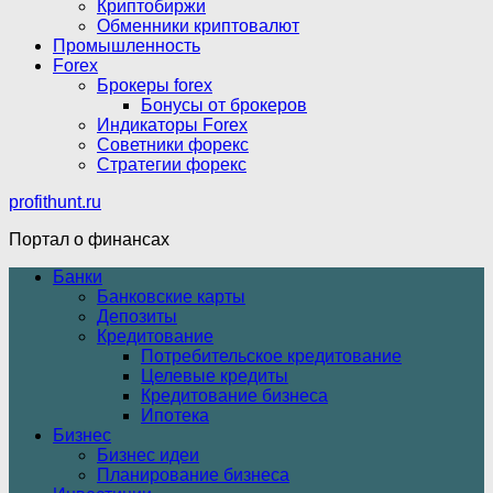
Криптобиржи
Обменники криптовалют
Промышленность
Forex
Брокеры forex
Бонусы от брокеров
Индикаторы Forex
Советники форекс
Стратегии форекс
profithunt.ru
Портал о финансах
Банки
Банковские карты
Депозиты
Кредитование
Потребительское кредитование
Целевые кредиты
Кредитование бизнеса
Ипотека
Бизнес
Бизнес идеи
Планирование бизнеса