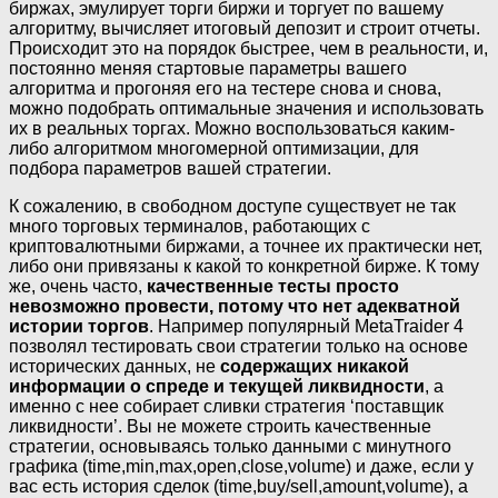
биржах, эмулирует торги биржи и торгует по вашему
алгоритму, вычисляет итоговый депозит и строит отчеты.
Происходит это на порядок быстрее, чем в реальности, и,
постоянно меняя стартовые параметры вашего
алгоритма и прогоняя его на тестере снова и снова,
можно подобрать оптимальные значения и использовать
их в реальных торгах. Можно воспользоваться каким-
либо алгоритмом многомерной оптимизации, для
подбора параметров вашей стратегии.
К сожалению, в свободном доступе существует не так
много торговых терминалов, работающих с
криптовалютными биржами, а точнее их практически нет,
либо они привязаны к какой то конкретной бирже. К тому
же, очень часто,
качественные тесты просто
невозможно провести, потому что нет адекватной
истории торгов
. Например популярный MetaTraider 4
позволял тестировать свои стратегии только на основе
исторических данных, не
содержащих никакой
информации о спреде и текущей ликвидности
, а
именно с нее собирает сливки стратегия ‘поставщик
ликвидности’. Вы не можете строить качественные
стратегии, основываясь только данными с минутного
графика (time,min,max,open,close,volume) и даже, если у
вас есть история сделок (time,buy/sell,amount,volume), а