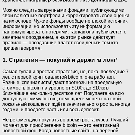
Можно следить за крупными фондами, публикующими
свои валютные портфели и корректировать свои оценки
на их основе. Чужие фонды вообще неплохой источник
информации, но использовать эту информацию
напрямую чревато потерями, так как она публикуется с
заметным опозданием, а на этом рынке действует
правило — опоздавшие платят свои деньги тем кто
пришел вовремя.
1. Стратегия — покупай и держи ‘в лонг’
Самая тупая и простая стратегия, но, пока, последние 7
лет, с первой криптовалютой bitcoin, она работает.
Разные ‘специалисты’ дают прогнозы на предельную
стоимость bitcoin на уровне от $100к до $10кк в
ближайшие несколько десятков лет. Покупаете на всю
доступную сумму bitcoin, помещаете монеты на свой
локальный кошелек и ждёте значительного роста, иногда
годами, и продаете часть или весь депозит.
Не рекомендую покупать во время роста курса. Лучший
момент для приобретения bitcoin — это негативный
новостной фон. Когда новостные сайты на перебой