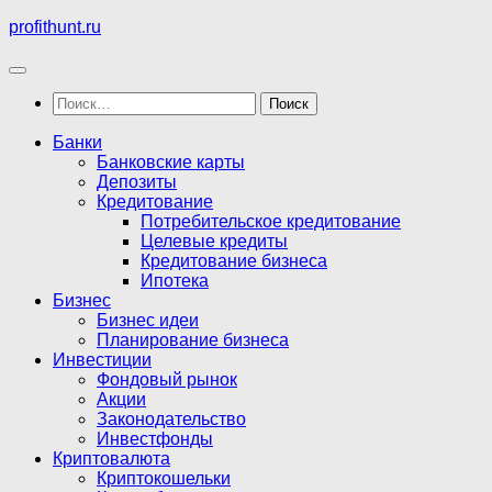
Перейти
profithunt.ru
к
содержимому
Найти:
Банки
Банковские карты
Депозиты
Кредитование
Потребительское кредитование
Целевые кредиты
Кредитование бизнеса
Ипотека
Бизнес
Бизнес идеи
Планирование бизнеса
Инвестиции
Фондовый рынок
Акции
Законодательство
Инвестфонды
Криптовалюта
Криптокошельки