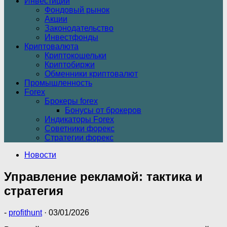
Инвестиции
Фондовый рынок
Акции
Законодательство
Инвестфонды
Криптовалюта
Криптокошельки
Криптобиржи
Обменники криптовалют
Промышленность
Forex
Брокеры forex
Бонусы от брокеров
Индикаторы Forex
Советники форекс
Стратегии форекс
Новости
Управление рекламой: тактика и
стратегия
-
profithunt
·
03/01/2026