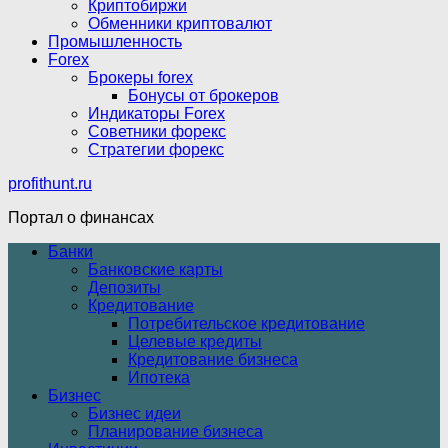
Криптобиржи
Обменники криптовалют
Промышленность
Forex
Брокеры forex
Бонусы от брокеров
Индикаторы Forex
Советники форекс
Стратегии форекс
profithunt.ru
Портал о финансах
Банки
Банковские карты
Депозиты
Кредитование
Потребительское кредитование
Целевые кредиты
Кредитование бизнеса
Ипотека
Бизнес
Бизнес идеи
Планирование бизнеса