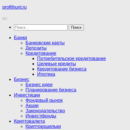
Перейти
profithunt.ru
к
содержимому
Найти:
Банки
Банковские карты
Депозиты
Кредитование
Потребительское кредитование
Целевые кредиты
Кредитование бизнеса
Ипотека
Бизнес
Бизнес идеи
Планирование бизнеса
Инвестиции
Фондовый рынок
Акции
Законодательство
Инвестфонды
Криптовалюта
Криптокошельки