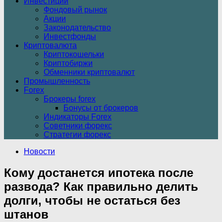
Инвестиции
Фондовый рынок
Акции
Законодательство
Инвестфонды
Криптовалюта
Криптокошельки
Криптобиржи
Обменники криптовалют
Промышленность
Forex
Брокеры forex
Бонусы от брокеров
Индикаторы Forex
Советники форекс
Стратегии форекс
Новости
Кому достанется ипотека после
развода? Как правильно делить
долги, чтобы не остаться без
штанов