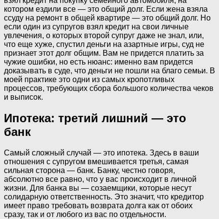
взял кредит на покупку семейного автомобиля, на
котором ездили все — это общий долг. Если жена взяла
ссуду на ремонт в общей квартире — это общий долг. Но
если один из супругов взял кредит на свои личные
увлечения, о которых второй супруг даже не знал, или,
что еще хуже, спустил деньги на азартные игры, суд не
признает этот долг общим. Вам не придется платить за
чужие ошибки, но есть нюанс: именно вам придется
доказывать в суде, что деньги не пошли на благо семьи. В
моей практике это одни из самых кропотливых
процессов, требующих сбора большого количества чеков
и выписок.
Ипотека: третий лишний — это
банк
Самый сложный случай — это ипотека. Здесь в ваши
отношения с супругом вмешивается третья, самая
сильная сторона — банк. Банку, честно говоря,
абсолютно все равно, что у вас происходит в личной
жизни. Для банка вы — созаемщики, которые несут
солидарную ответственность. Это значит, что кредитор
имеет право требовать возврата долга как от обоих
сразу, так и от любого из вас по отдельности.