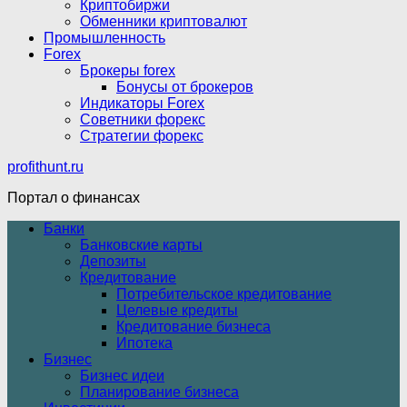
Криптобиржи
Обменники криптовалют
Промышленность
Forex
Брокеры forex
Бонусы от брокеров
Индикаторы Forex
Советники форекс
Стратегии форекс
profithunt.ru
Портал о финансах
Банки
Банковские карты
Депозиты
Кредитование
Потребительское кредитование
Целевые кредиты
Кредитование бизнеса
Ипотека
Бизнес
Бизнес идеи
Планирование бизнеса