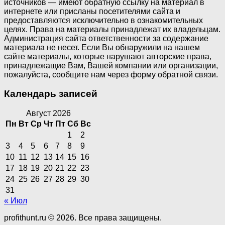
источников — имеют обратную ссылку на материал в
интернете или присланы посетителями сайта и
предоставляются исключительно в ознакомительных
целях. Права на материалы принадлежат их владельцам.
Администрация сайта ответственности за содержание
материала не несет. Если Вы обнаружили на нашем
сайте материалы, которые нарушают авторские права,
принадлежащие Вам, Вашей компании или организации,
пожалуйста, сообщите нам через форму обратной связи.
Календарь записей
Август 2026
Пн
Вт
Ср
Чт
Пт
Сб
Вс
1
2
3
4
5
6
7
8
9
10
11
12
13
14
15
16
17
18
19
20
21
22
23
24
25
26
27
28
29
30
31
« Июл
profithunt.ru © 2026. Все права защищены.