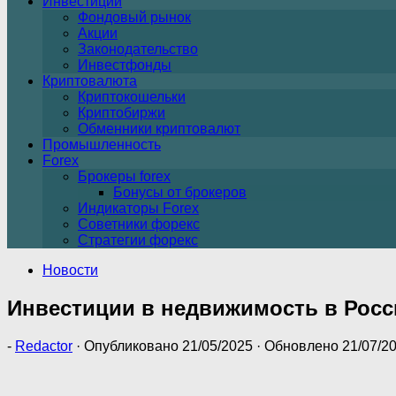
Инвестиции
Фондовый рынок
Акции
Законодательство
Инвестфонды
Криптовалюта
Криптокошельки
Криптобиржи
Обменники криптовалют
Промышленность
Forex
Брокеры forex
Бонусы от брокеров
Индикаторы Forex
Советники форекс
Стратегии форекс
Новости
Инвестиции в недвижимость в Росси
-
Redactor
· Опубликовано
21/05/2025
· Обновлено
21/07/2