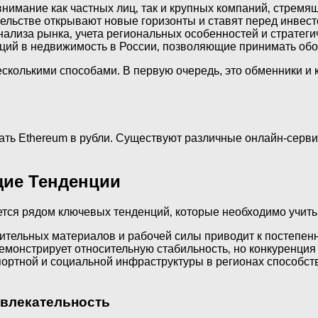
нимание как частных лиц‚ так и крупных компаний‚ стремящ
тельстве открывают новые горизонты и ставят перед инве
нализа рынка‚ учета региональных особенностей и стратеги
ций в недвижимость в России‚ позволяющие принимать об
сколькими способами. В первую очередь, это обменники и
ть Ethereum в рубли. Существуют различные онлайн-серви
щие Тенденции
тся рядом ключевых тенденций‚ которые необходимо учит
оительных материалов и рабочей силы приводит к постепен
емонстрирует относительную стабильность‚ но конкуренция
портной и социальной инфраструктуры в регионах способс
влекательность