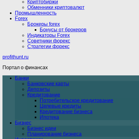
Криптобиржи
Обменники криптовалют
Промышленность
Forex
Брокеры forex
Бонусы от брокеров
Индикаторы Forex
Советники форекс
Стратегии форекс
profithunt.ru
Портал о финансах
Банки
Банковские карты
Депозиты
Кредитование
Потребительское кредитование
Целевые кредиты
Кредитование бизнеса
Ипотека
Бизнес
Бизнес идеи
Планирование бизнеса