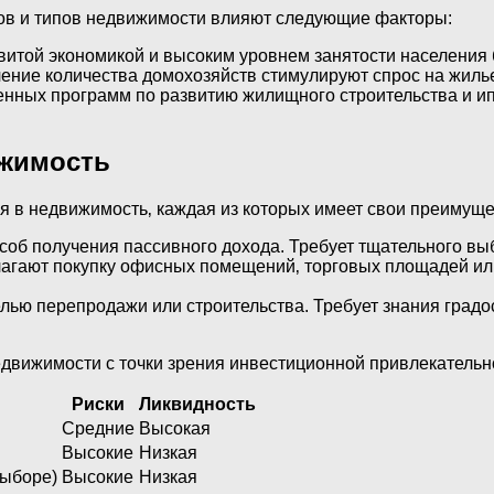
ов и типов недвижимости влияют следующие факторы:
звитой экономикой и высоким уровнем занятости населения
ение количества домохозяйств стимулируют спрос на жиль
енных программ по развитию жилищного строительства и и
ижимость
 в недвижимость‚ каждая из которых имеет свои преимущес
пособ получения пассивного дохода. Требует тщательного 
гают покупку офисных помещений‚ торговых площадей или 
елью перепродажи или строительства. Требует знания градо
движимости с точки зрения инвестиционной привлекательн
Риски
Ликвидность
Средние
Высокая
Высокие
Низкая
выборе)
Высокие
Низкая