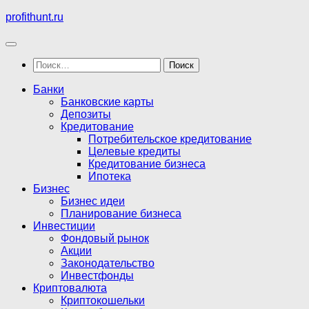
Перейти
profithunt.ru
к
содержимому
Найти:
Банки
Банковские карты
Депозиты
Кредитование
Потребительское кредитование
Целевые кредиты
Кредитование бизнеса
Ипотека
Бизнес
Бизнес идеи
Планирование бизнеса
Инвестиции
Фондовый рынок
Акции
Законодательство
Инвестфонды
Криптовалюта
Криптокошельки