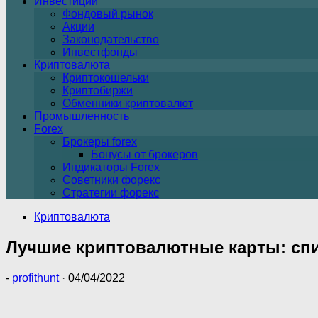
Инвестиции
Фондовый рынок
Акции
Законодательство
Инвестфонды
Криптовалюта
Криптокошельки
Криптобиржи
Обменники криптовалют
Промышленность
Forex
Брокеры forex
Бонусы от брокеров
Индикаторы Forex
Советники форекс
Стратегии форекс
Криптовалюта
Лучшие криптовалютные карты: спис
-
profithunt
·
04/04/2022