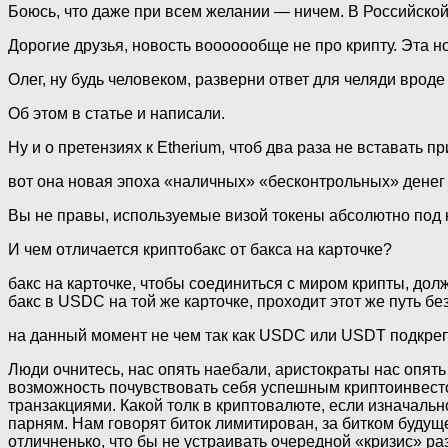
Боюсь, что даже при всем желании — ничем. В Российско
Дорогие друзья, новость вооооообще не про крипту. Эта н
Олег, ну будь человеком, разверни ответ для челяди вроде 
Об этом в статье и написали.
Ну и о претензиях к Etherium, чтоб два раза не вставать п
вот она новая эпоха «наличных» «бесконтрольных» денег
Вы не правы, используемые визой токены абсолютно под к
И чем отличается криптобакс от бакса на карточке?
бакс на карточке, чтобы соединиться с миром крипты, дол
бакс в USDC на той же карточке, проходит этот же путь бе
на данный момент не чем так как USDC или USDT подкре
Люди очнитесь, нас опять наебали, аристократы нас опять 
возможность почувствовать себя успешным криптоинвестор
транзакциями. Какой толк в криптовалюте, если изначаль
парням. Нам говорят биток лимитирован, за битком будуще
отличненько, что бы не устраивать очередной «кризис» ра