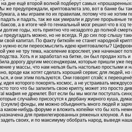
том на дне ещё второй волной подберут самых «прошаренных»
Мы же предупреждали, криптовалюта зло, вот в банке бы та
 бумага, а мы играем по их правилам, потому что не хотим 
т падать и падать, так же как умирали и другие прорывные 
аксов, а в итоге чей-то гениальный мозг решил что в icq те
долгие годы, хоть приятно что незадолго до полной смерти
ы предугадать можно, но не всегда. Я до сих пор слышу так
и свой капитал. По факту биткойн не станет народной крип
но нужно если переосмыслить идею криптовалюты? Цифрово
уже не тру тема, население взрослеет, уже начинают потих
одства. Хоть я и заработал на битке, он был продан хоть и 
убила дорогу другим мессенджерам, которые пришли уже п
ние у массы, что нам нельзя быть настолько простыми и н
но, вроде как хотят сделать хороший сервис для людей, но
ься, и они этим пользуются. Они говорят спэйс x переоценё
ку, идея которого покорять космос, а не устраивать междоу
сто того что бы запилить свою крипту, может это просто ди
al мафия не дремлет. Вот если бы мы могли поступать синх
 которые случайно присосутся к дербану жирного куша, дум
 (схуяли) фонды, им можно объединять много людей и заряж
 каком-нибудь форуме и вложить копейки что бы хоть немн
дназначена для привилегированных ряженых клоунов. А вы б
м задеть своих, и по максимуму обобрать народ, выведя наш