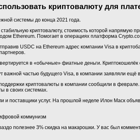
 использовать криптовалюту для пла
жной системы до конца 2021 года.
стабильную криптовалюту, стоимость которой напрямую пр
кодом Ethereum. Помогает в операциях платформа Crypto.c
тправив USDC на Ethereum адрес компании Visa в криптоба
партнеров.
вертируется в «обычные» фиатные деньги. Криптокошелёк с
т важной частью будущего Visa, в компании заявляли ещё в
х поддержки криптовалюты в компании сообщили в феврале
ы в своих системах.
и поставщики услуг. На прошлой неделе Илон Маск объявил
цифровой коммунизм
здо полезнее 3% скидка на макарошки. У вас был коммент,