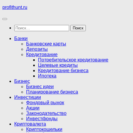
Перейти
profithunt.ru
к
содержимому
Найти:
Банки
Банковские карты
Депозиты
Кредитование
Потребительское кредитование
Целевые кредиты
Кредитование бизнеса
Ипотека
Бизнес
Бизнес идеи
Планирование бизнеса
Инвестиции
Фондовый рынок
Акции
Законодательство
Инвестфонды
Криптовалюта
Криптокошельки