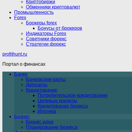
Криптобиржи
Обменники криптовалют
Промышленность
Forex
Брокеры forex
Бонусы от брокеров
Индикаторы Forex
Советники форекс
Стратегии форекс
profithunt.ru
Портал о финансах
Банки
Банковские карты
Депозиты
Кредитование
Потребительское кредитование
Целевые кредиты
Кредитование бизнеса
Ипотека
Бизнес
Бизнес идеи
Планирование бизнеса