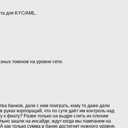
орта для KYC/AML.
зных токенов на уровне сети.
ва банков, дали с ним поиграть, кому то даже дали
руках корпораций, что по сути даёт им контроль над
 к фиату? Разве только на выдре слить их плохим
ально зашли на инсайде, ждут когда мы пампанем на
 как только сумма в банке достигнет нужного уровня,