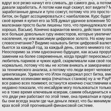
вдруг все резко начнут его сливать, до самого дна, а по
давали заработать. А потом нам ещё скажут, вот видите? 
заработанные деньги и тупо сожгут, потому что это просто
биток, он будет ассоциироваться с наебаловом. Курс буде
своё время я купил его за 50$ думал удачное вложение 50 б
малознаки просто были лишены того, что принадлежало им 
хорошо, Васьки). Конечно вариантов много, действия толп
все больше довольных гуру инвесторов, которые увеличил
населения, ну или максимум цифровое золото. Но кому о
словосочетание? Видимо называть биток цифровой валютой 
бьются за каждый год, за каждый день, своего мнимого госп
Неоспоримо за этим однозначно будущее, как аська прор
заменим на более современные, когда придёт переосмысле
любитель париков и чужих идей, скармливали нам своё гов
нормально, потому что мы не хотим вникать и заморачиват
за технического анализа, а потому что люди верят челове
цивилизации. Удивило что Илон поддержал рост битка, вме
мнимыми хозяинами мира (печатных станков) ну а че PayP
все равно всех поимеют, останутся конечно счастливчики
недавно показали, что инсайдом могу пользоваться только
но в тоже время ключевым юзерам, самим объединиться на
что дяди уже работают по этой теме, она приватная и пре
бы они всегда знали где чьи деньги лежат, что бы миниму
крах всей этой прогнившей финансовой системе.