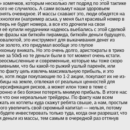
 хомячков, которым несколько лет подряд по этой тактике
кого не случилось. А сами возьмут наши здоровьем
понять очевидное. И массы схавают это, люди обидятся на
технологии (например аська, у меня был красивый номер в
перь не будет номера, а все кто дрочили на свои
 её купили неудачники надеюсь вьебались с этой сделкой
ие фразы как биткойн пирамида, биткойн деньги будущего,
товалютой, это инструмент для выкачивания денег из
е золото, кто придумал вообще это глупое
оньку вникать. Но это очень долго, аристократы в трико
не за 50к$ но те деньги были в тот момент очень кстати.
ереосмысленные и современные, которые мы тоже скоро
аивными, что бы какой-то рыжий ушлый паренёк, или
 по факту цель извлечь максимальную прибыль, и это
н, хотя люди покупающие по 1-2 акции, покупают их не из-
собицы на земле, отвлекая от реальных ценностей для
версификация рисков, а может илон тоже в теме с
ронно и без боязни потерять мнимую прибыль. В итоге нас
ая что они нереальные трейдеры. По факту нам всем
ать их котлеты куда скажут ребята свыше, а нам, простым
ого увеличить свой скромный капитал — нельзя, потому
удете инвестировать только туда, когда они разрешат, что
и деньги из массы, тем самым в очередной раз оттянув