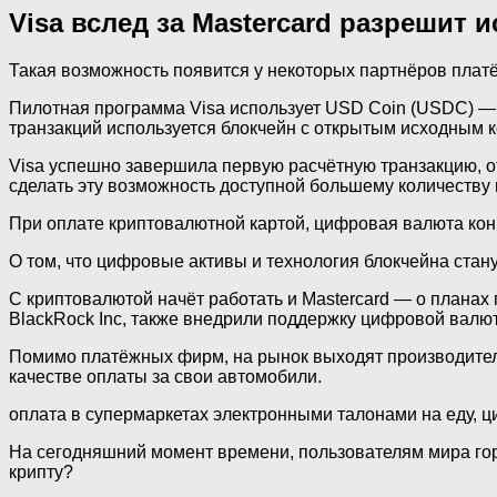
Visa вслед за Mastercard разрешит
Такая возможность появится у некоторых партнёров платё
Пилотная программа Visa использует USD Coin (USDC) — 
транзакций используется блокчейн с открытым исходным 
Visa успешно завершила первую расчётную транзакцию, о
сделать эту возможность доступной большему количеству 
При оплате криптовалютной картой, цифровая валюта кон
О том, что цифровые активы и технология блокчейна стану
С криптовалютой начёт работать и Mastercard — о плана
BlackRock Inc, также внедрили поддержку цифровой валют
Помимо платёжных фирм, на рынок выходят производители 
качестве оплаты за свои автомобили.
оплата в супермаркетах электронными талонами на еду, 
На сегодняшний момент времени, пользователям мира гора
крипту?