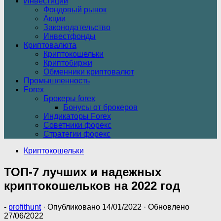
Инвестиции
Фондовый рынок
Акции
Законодательство
Инвестфонды
Криптовалюта
Криптокошельки
Криптобиржи
Обменники криптовалют
Промышленность
Forex
Брокеры forex
Бонусы от брокеров
Индикаторы Forex
Советники форекс
Стратегии форекс
Криптокошельки
ТОП-7 лучших и надежных
криптокошельков на 2022 год
-
profithunt
· Опубликовано
14/01/2022
· Обновлено
27/06/2022