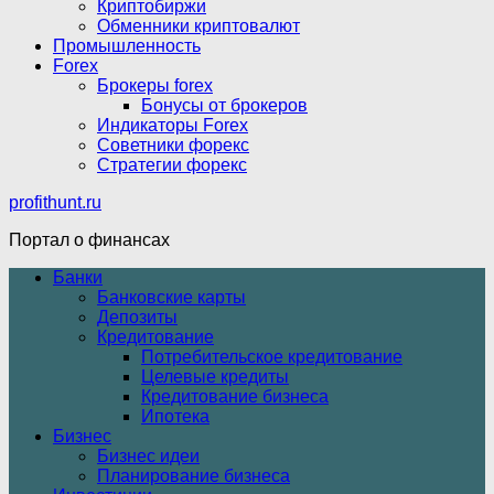
Криптобиржи
Обменники криптовалют
Промышленность
Forex
Брокеры forex
Бонусы от брокеров
Индикаторы Forex
Советники форекс
Стратегии форекс
profithunt.ru
Портал о финансах
Банки
Банковские карты
Депозиты
Кредитование
Потребительское кредитование
Целевые кредиты
Кредитование бизнеса
Ипотека
Бизнес
Бизнес идеи
Планирование бизнеса