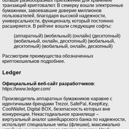
больше разнообразных приложений для хранения/
транзакций криптовалют. В семерку вошли электронные
бумажники, завоевавшие доверие миллионов
пользователей, благодаря высокой надежности,
универсальности, функционалу, который постоянно
расширяется. В рейтинг вошли следующие софты:
(аппаратный) (мобильный) (онлайн) (десктопный)
(мобильный, онлайн, десктопный) (мобильный,
десктопный) (мобильный, онлайн, дескопный)
Рассмотрим преимущества обозначенных
криптокошельков подробнее.
Ledger
Официальный веб-сайт разработчиков
:
https://www.ledger.com/
Производитель аппаратных бумажников наравне с
идентичными брендами Trezor, SafePal, KeepKey,
CoolWallet, Digital BOX, безопасность которых вне
конкуренции. Некастодиальное хранилище –
виртуальный аналог швейцарского банка по надежности,
использует специальные чипы (флешки), максимально