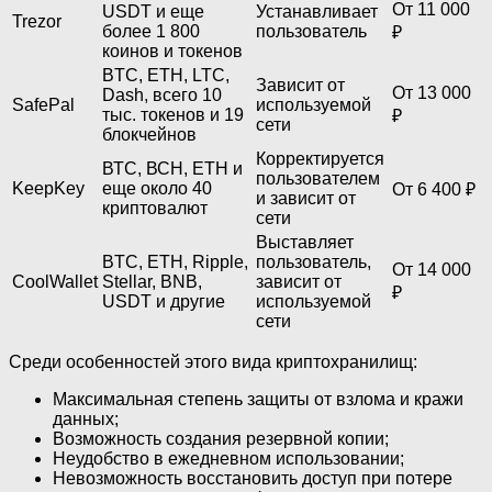
От 11 000
USDT и еще
Устанавливает
Trezor
более 1 800
пользователь
₽
коинов и токенов
BTC, ETH, LTC,
Зависит от
От 13 000
Dash, всего 10
SafePal
используемой
тыс. токенов и 19
₽
сети
блокчейнов
Корректируется
ВТС, ВСН, ETH и
пользователем
KeepKey
еще около 40
От 6 400 ₽
и зависит от
криптовалют
сети
Выставляет
BTC, ETH, Ripple,
пользователь,
От 14 000
CoolWallet
Stellar, BNB,
зависит от
₽
USDT и другие
используемой
сети
Среди особенностей этого вида криптохранилищ:
Максимальная степень защиты от взлома и кражи
данных;
Возможность создания резервной копии;
Неудобство в ежедневном использовании;
Невозможность восстановить доступ при потере