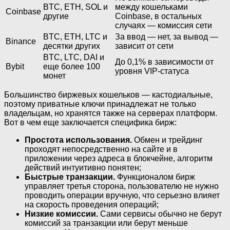
BTC, ETH, SOL и
между кошельками
Coinbase
другие
Coinbase, в остальных
случаях — комиссия сети
BTC, ETH, LTC и
За ввод — нет, за вывод —
Binance
десятки других
зависит от сети
BTC, LTC, DAI и
До 0,1% в зависимости от
Bybit
еще более 100
уровня VIP-статуса
монет
Большинство биржевых кошельков — кастодиальные,
поэтому приватные ключи принадлежат не только
владельцам, но хранятся также на серверах платформ.
Вот в чем еще заключается специфика бирж:
Простота использования.
Обмен и трейдинг
проходят непосредственно на сайте и в
приложении через адреса в блокчейне, алгоритм
действий интуитивно понятен;
Быстрые транзакции.
Функционалом бирж
управляет третья сторона, пользователю не нужно
проводить операции вручную, что серьезно влияет
на скорость проведения операций;
Низкие комиссии.
Сами сервисы обычно не берут
комиссий за транзакции или берут меньше