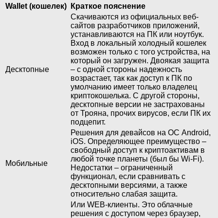
Wallet (кошелек)
Краткое пояснение
Скачиваются из официальных веб-
сайтов разработчиков приложений,
устанавливаются на ПК или ноутбук.
Вход в локальный холодный кошелек
возможен только с того устройства, на
который он загружен. Двоякая защита
Десктопные
– с одной стороны надежность
возрастает, так как доступ к ПК по
умолчанию имеет только владелец
криптокошелька. С другой стороны,
десктопные версии не застрахованы
от Трояна, прочих вирусов, если ПК их
подцепит.
Решения для девайсов на ОС Android,
iOS. Определяющее преимущество –
свободный доступ к криптоактивам в
любой точке планеты (был бы Wi-Fi).
Мобильные
Недостатки – ограниченный
функционал, если сравнивать с
десктопными версиями, а также
относительно слабая защита.
Или WEB-клиенты. Это облачные
решения с доступом через браузер,