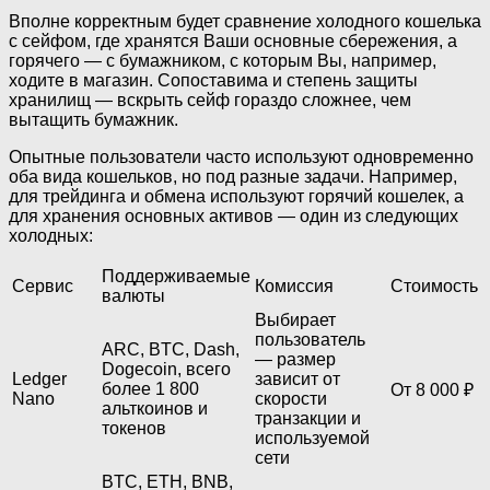
Вполне корректным будет сравнение холодного кошелька
с сейфом, где хранятся Ваши основные сбережения, а
горячего — с бумажником, с которым Вы, например,
ходите в магазин. Сопоставима и степень защиты
хранилищ — вскрыть сейф гораздо сложнее, чем
вытащить бумажник.
Опытные пользователи часто используют одновременно
оба вида кошельков, но под разные задачи. Например,
для трейдинга и обмена используют горячий кошелек, а
для хранения основных активов — один из следующих
холодных:
Поддерживаемые
Сервис
Комиссия
Стоимость
валюты
Выбирает
пользователь
ARC, BTC, Dash,
— размер
Dogecoin, всего
Ledger
зависит от
более 1 800
От 8 000 ₽
Nano
скорости
альткоинов и
транзакции и
токенов
используемой
сети
BTC, ETH, BNB,