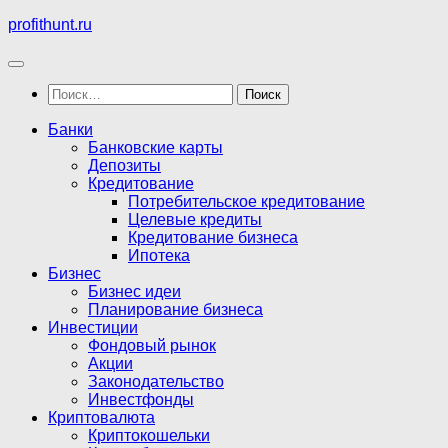
Перейти
profithunt.ru
к
содержимому
Найти:
Банки
Банковские карты
Депозиты
Кредитование
Потребительское кредитование
Целевые кредиты
Кредитование бизнеса
Ипотека
Бизнес
Бизнес идеи
Планирование бизнеса
Инвестиции
Фондовый рынок
Акции
Законодательство
Инвестфонды
Криптовалюта
Криптокошельки