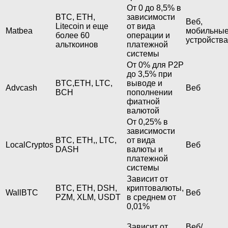
От 0 до 8,5% в
BTC, ETH,
зависимости
Веб,
Litecoin и еще
от вида
Matbea
мобильны
более 60
операции и
устройства
альткоинов
платежной
системы
От 0% для P2P
до 3,5% при
BTC,ETH, LTC,
выводе и
Advcash
Веб
BCH
пополнении
фиатной
валютой
От 0,25% в
зависимости
BTC, ETH,, LTC,
от вида
LocalCryptos
Веб
DASH
валюты и
платежной
системы
Зависит от
BTC, ETH, DSH,
криптовалюты,
WallBTC
Веб
PZM, XLM, USDT
в среднем от
0,01%
Зависит от
Веб/