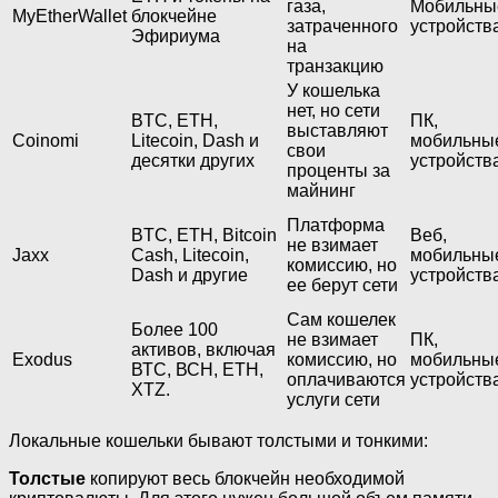
газа,
Мобильны
MyEtherWallet
блокчейне
затраченного
устройств
Эфириума
на
транзакцию
У кошелька
нет, но сети
BTC, ETH,
ПК,
выставляют
Coinomi
Litecoin, Dash и
мобильны
свои
десятки других
устройств
проценты за
майнинг
Платформа
BTC, ETH, Bitcoin
Веб,
не взимает
Jaxx
Cash, Litecoin,
мобильны
комиссию, но
Dash и другие
устройств
ее берут сети
Сам кошелек
Более 100
не взимает
ПК,
активов, включая
Exodus
комиссию, но
мобильны
ВТС, ВСН, ETH,
оплачиваются
устройств
XTZ.
услуги сети
Локальные кошельки бывают толстыми и тонкими:
Толстые
копируют весь блокчейн необходимой