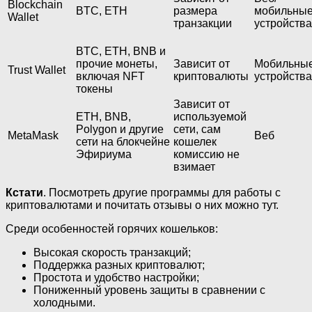
Blockchain
BTC, ETH
размера
мобильны
Wallet
транзакции
устройства
BTC, ETH, BNB и
прочие монеты,
Зависит от
Мобильны
Trust Wallet
включая NFT
криптовалюты
устройства
токены
Зависит от
ETH, BNB,
используемой
Polygon и другие
сети, сам
MetaMask
Веб
сети на блокчейне
кошелек
Эфириума
комиссию не
взимает
Кстати
. Посмотреть другие программы для работы с
криптовалютами и почитать отзывы о них можно тут.
Среди особенностей горячих кошельков:
Высокая скорость транзакций;
Поддержка разных криптовалют;
Простота и удобство настройки;
Пониженный уровень защиты в сравнении с
холодными.