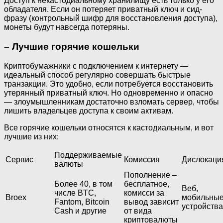
Доступ к некастодиальному хранилищу есть только у его
обладателя. Если он потеряет приватный ключ и сид-
фразу (контрольный шифр для восстановления доступа),
монеты будут навсегда потеряны.
– Лучшие горячие кошельки
Криптобумажники с подключением к интернету —
идеальный способ регулярно совершать быстрые
транзакции. Это удобно, если потребуется восстановить
утерянный приватный ключ. Но одновременно и опасно
— злоумышленникам достаточно взломать сервер, чтобы
лишить владельцев доступа к своим активам.
Все горячие кошельки относятся к кастодиальным, и вот
лучшие из них:
Поддерживаемые
Сервис
Комиссия
Дислокаци
валюты
Пополнение –
Более 40, в том
бесплатное,
Веб,
числе BTC,
комисси за
Broex
мобильны
Fantom, Bitcoin
вывод зависит
устройства
Cash и другие
от вида
криптовалюты