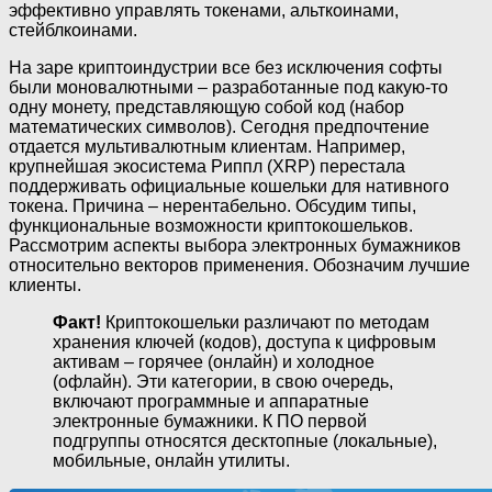
эффективно управлять токенами, альткоинами,
стейблкоинами.
На заре криптоиндустрии все без исключения софты
были моновалютными – разработанные под какую-то
одну монету, представляющую собой код (набор
математических символов). Сегодня предпочтение
отдается мультивалютным клиентам. Например,
крупнейшая экосистема Риппл (XRP) перестала
поддерживать официальные кошельки для нативного
токена. Причина – нерентабельно. Обсудим типы,
функциональные возможности криптокошельков.
Рассмотрим аспекты выбора электронных бумажников
относительно векторов применения. Обозначим лучшие
клиенты.
Факт!
Криптокошельки различают по методам
хранения ключей (кодов), доступа к цифровым
активам – горячее (онлайн) и холодное
(офлайн). Эти категории, в свою очередь,
включают программные и аппаратные
электронные бумажники. К ПО первой
подгруппы относятся десктопные (локальные),
мобильные, онлайн утилиты.