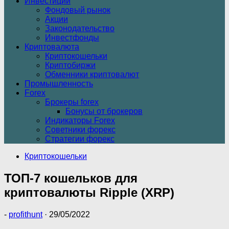
Инвестиции
Фондовый рынок
Акции
Законодательство
Инвестфонды
Криптовалюта
Криптокошельки
Криптобиржи
Обменники криптовалют
Промышленность
Forex
Брокеры forex
Бонусы от брокеров
Индикаторы Forex
Советники форекс
Стратегии форекс
Криптокошельки
ТОП-7 кошельков для
криптовалюты Ripple (XRP)
-
profithunt
·
29/05/2022