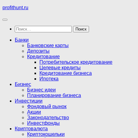
Перейти
profithunt.ru
к
содержимому
Найти:
Банки
Банковские карты
Депозиты
Кредитование
Потребительское кредитование
Целевые кредиты
Кредитование бизнеса
Ипотека
Бизнес
Бизнес идеи
Планирование бизнеса
Инвестиции
Фондовый рынок
Акции
Законодательство
Инвестфонды
Криптовалюта
Криптокошельки