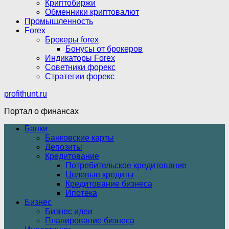
Криптобиржи
Обменники криптовалют
Промышленность
Forex
Брокеры forex
Бонусы от брокеров
Индикаторы Forex
Советники форекс
Стратегии форекс
profithunt.ru
Портал о финансах
Банки
Банковские карты
Депозиты
Кредитование
Потребительское кредитование
Целевые кредиты
Кредитование бизнеса
Ипотека
Бизнес
Бизнес идеи
Планирование бизнеса