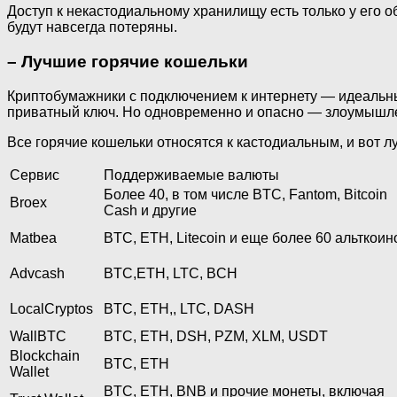
Доступ к некастодиальному хранилищу есть только у его 
будут навсегда потеряны.
– Лучшие горячие кошельки
Криптобумажники с подключением к интернету — идеальны
приватный ключ. Но одновременно и опасно — злоумышлен
Все горячие кошельки относятся к кастодиальным, и вот л
Сервис
Поддерживаемые валюты
Более 40, в том числе BTC, Fantom, Bitcoin
Broex
Cash и другие
Matbea
BTC, ETH, Litecoin и еще более 60 альткоин
Advcash
BTC,ETH, LTC, BCH
LocalCryptos
BTC, ETH,, LTC, DASH
WallBTC
BTC, ETH, DSH, PZM, XLM, USDT
Blockchain
BTC, ETH
Wallet
BTC, ETH, BNB и прочие монеты, включая