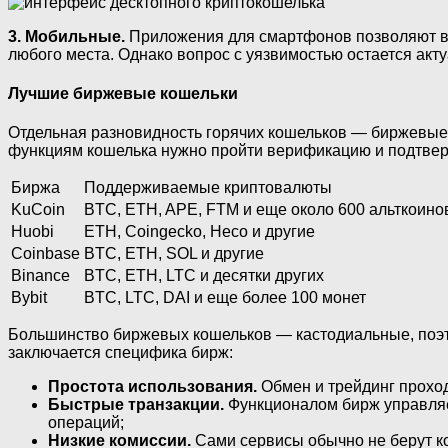
3. Мобильные.
Приложения для смартфонов позволяют вып
любого места. Однако вопрос с уязвимостью остается ак
Лучшие биржевые кошельки
Отдельная разновидность горячих кошельков — биржевые.
функциям кошелька нужно пройти верификацию и подтверд
Биржа
Поддерживаемые криптовалюты
KuCoin
BTC, ETH, APE, FTM и еще около 600 альткоино
Huobi
ETH, Coingecko, Heco и другие
Coinbase
BTC, ETH, SOL и другие
Binance
BTC, ETH, LTC и десятки других
Bybit
BTC, LTC, DAI и еще более 100 монет
Большинство биржевых кошельков — кастодиальные, поэто
заключается специфика бирж:
Простота использования.
Обмен и трейдинг проход
Быстрые транзакции.
Функционалом бирж управляет
операций;
Низкие комиссии.
Сами сервисы обычно не берут ко