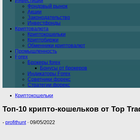
Инвестиции
Фондовый рынок
Акции
Законодательство
Инвестфонды
Криптовалюта
Криптокошельки
Криптобиржи
Обменники криптовалют
Промышленность
Forex
Брокеры forex
Бонусы от брокеров
Индикаторы Forex
Советники форекс
Стратегии форекс
Криптокошельки
Топ-10 крипто-кошельков от Top Trad
-
profithunt
·
09/05/2022