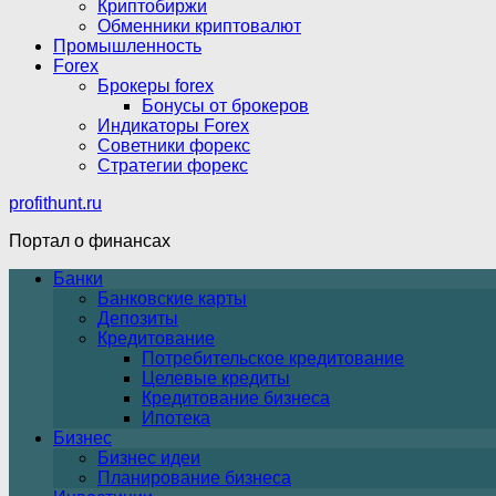
Криптобиржи
Обменники криптовалют
Промышленность
Forex
Брокеры forex
Бонусы от брокеров
Индикаторы Forex
Советники форекс
Стратегии форекс
profithunt.ru
Портал о финансах
Банки
Банковские карты
Депозиты
Кредитование
Потребительское кредитование
Целевые кредиты
Кредитование бизнеса
Ипотека
Бизнес
Бизнес идеи
Планирование бизнеса