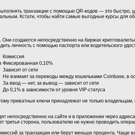
олнять транзакции с помощью QR-кодов — это быстро, удо
туальным. Кстати, чтобы найти самые выгодные курсы для 
 Они создаются непосредственно на биржах криптовалюты п
ить личность с помощью паспорта или водительского удос
Комиссия
в
Фиксированная 0,10%
Зависит от сети
Не взимает за переводы между кошельками Coinbase, в о
За ввод — нет, за вывод — зависит от сети
До 0,1% в зависимости от уровня VIP-статуса
му приватные ключи принадлежат не только владельцам, н
ят непосредственно на сайте и в приложении через адреса 
 третья сторона, пользователю не нужно проводить операц
миссий за транзакции или берут меньше процента. Чаще вс