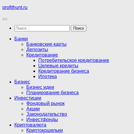
Перейти
profithunt.ru
к
содержимому
Найти:
Банки
Банковские карты
Депозиты
Кредитование
Потребительское кредитование
Целевые кредиты
Кредитование бизнеса
Ипотека
Бизнес
Бизнес идеи
Планирование бизнеса
Инвестиции
Фондовый рынок
Акции
Законодательство
Инвестфонды
Криптовалюта
Криптокошельки