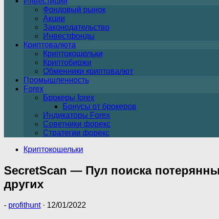
Инвестиции
Фондовый рынок
Акции
Законодательство
Инвестфонды
Криптовалюта
Криптокошельки
Криптобиржи
Обменники криптовалют
Промышленность
Forex
Брокеры forex
Бонусы от брокеров
Индикаторы Forex
Советники форекс
Стратегии форекс
Криптокошельки
SecretScan — Пул поиска потерянных
других
-
profithunt
·
12/01/2022