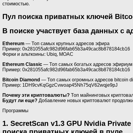
стоимостью.
Пул поиска приватных ключей Bitcoi
В поиске участвует база данных с 
Ethereum
— Топ самых крупных адресов эфира
Пример: 0x281055afc982d96fab65b3a49cac8b878184cb16
Форки и альткоины: Ubiq, MOAC
Ethereum Сlassic
— Топ самых богатых адресов эфириум 
Пример: 0x281055afc982d96fab65b3a49cac8b878184cb16
Bitcoin Diamond
— Топ самых огромных адресов bitcoin 
Пример: 1DH9cvKqGgzCvwoap45Nh75qV62wqje9pJ
Почему эти криптовалюты?
Топ майнинговых криптовал
Будут ли еще?
Добавление новых криптовалют продолжит
Программы
1. SecretScan v1.3 GPU Nvidia Privat
поиска приватных ключей в пуле.