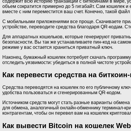
содержит всю историю транзакций с биткоинами в мире, у
объем сократится примерно до 5 гигабайт. Сам кошелек и 
вместе с ним переместится ваш счет. Конечно, такой фа
С мобильными приложениями все проще. Скачиваете прилож
устройстве, переводите средства благодаря QR-кодам. Ст
Для аппаратных кошельков, которые генерируют приватны
безопасности. Вы так же устанавливаете пин-код на само
режиме у вас остается храниться приватный ключ.
Наконец, бумажный кошелек потребует скачать программу
отследить уязвимости: убедиться в полной чистоте устрой
Как перевести средства на биткоин
Средства переводятся на кошелек по его публичному ключ
удобства пользоваться и сгенерированным QR-кодом.
Источником средств могут стать разные варианты обмена 
для обмена, аналогичный онлайн-обменнику терминал-кри
контрагентам, чтобы он перевел вам на кошелек криптова
Как вывести Bitcoin на кошелек We