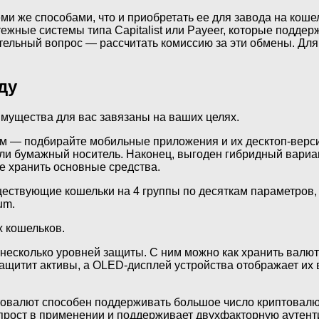
и же способами, что и приобретать ее для завода на коше
тежные системы типа Capitalist или Payeer, которые подд
тельный вопрос — рассчитать комиссию за эти обмены. Дл
ду
имущества для вас завязаны на ваших целях.
ам — подбирайте мобильные приложения и их десктоп-верси
и бумажный носитель. Наконец, выгоден гибридный вариа
 хранить основные средства.
ществующие кошельки на 4 группы по десяткам параметров, о
um.
 кошельков.
есколько уровней защиты. С ним можно как хранить валюту,
защитит активы, а OLED-дисплей устройства отображает их 
иптовалют способен поддерживать большое число криптовал
ек прост в применении и поддерживает двухфакторную аутен