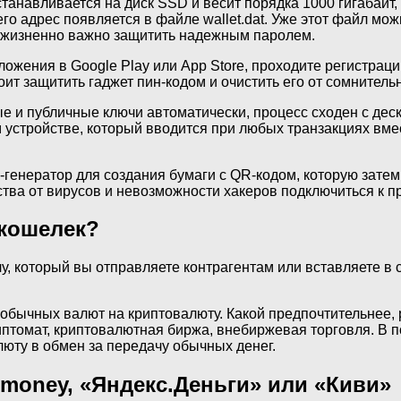
станавливается на диск SSD и весит порядка 1000 гигабайт
его адрес появляется в файле wallet.dat. Уже этот файл мо
йл жизненно важно защитить надежным паролем.
ения в Google Play или App Store, проходите регистрацию
оит защитить гаджет пин-кодом и очистить его от сомнител
е и публичные ключи автоматически, процесс сходен с дес
м устройстве, который вводится при любых транзакциях вм
-генератор для создания бумаги с QR-кодом, которую зате
ства от вирусов и невозможности хакеров подключиться к пр
-кошелек?
у, который вы отправляете контрагентам или вставляете в
обычных валют на криптовалюту. Какой предпочтительнее, 
птомат, криптовалютная биржа, внебиржевая торговля. В п
люту в обмен за передачу обычных денег.
bmoney, «Яндекс.Деньги» или «Киви»