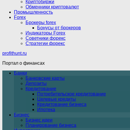
Криптобиржи
Обменники криптовалют
Промышленность
Forex
Брокеры forex
Бонусы от брокеров
Индикаторы Forex
Советники форекс
Стратегии форекс
profithunt.ru
Портал о финансах
Банки
Банковские карты
Депозиты
Кредитование
Потребительское кредитование
Целевые кредиты
Кредитование бизнеса
Ипотека
Бизнес
Бизнес идеи
Планирование бизнеса