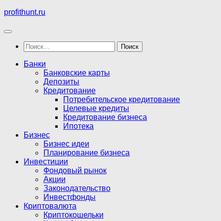
Перейти
profithunt.ru
к
содержимому
Найти:
Банки
Банковские карты
Депозиты
Кредитование
Потребительское кредитование
Целевые кредиты
Кредитование бизнеса
Ипотека
Бизнес
Бизнес идеи
Планирование бизнеса
Инвестиции
Фондовый рынок
Акции
Законодательство
Инвестфонды
Криптовалюта
Криптокошельки