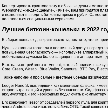
Конвертировать криптовалюту в обычные деньги можно тем
Webmoney, «Яндекс.Деньги», «Киви», вам пригодятся пла
и позволяют выводить биткоины прямо в рубли. Самостоя
пользоваться специальными сервисами.
Лучшие биткоин-кошельки в 2022 го
Выбирая кошелек для криптовалюты, помните, что их пре
Нужны активная торговля и постоянный доступ к средств
повышенная безопасностью — используйте аппаратный ил
небольшими суммами более защищенным аппаратным, где
Есть вариант рейтинга от Veriphi, который поделил все су
Core, Green, Wasabi, Blue Wallet, Samourai, BTC Pay, Electr
Также напомним про самые известные бренды физических
Ledger Nano S, выглядящий как маленькая флэшка, имеет н
скорость транзакций и уровень безопасности. Сид-фраза 
аккумулятора и его необходимо подключать к компьютеру.
Его конкурент Trezor от создателей первого пула для кр
через Android, если у вас есть кабель OTG. Такой кошел