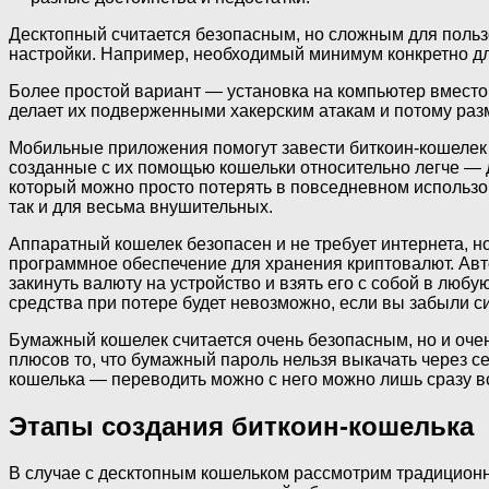
Десктопный считается безопасным, но сложным для пользо
настройки. Например, необходимый минимум конкретно для 
Более простой вариант — установка на компьютер вместо 
делает их подверженными хакерским атакам и потому раз
Мобильные приложения помогут завести биткоин-кошелек о
созданные с их помощью кошельки относительно легче — до
который можно просто потерять в повседневном использ
так и для весьма внушительных.
Аппаратный кошелек безопасен и не требует интернета, но
программное обеспечение для хранения криптовалют. Авто
закинуть валюту на устройство и взять его с собой в люб
средства при потере будет невозможно, если вы забыли с
Бумажный кошелек считается очень безопасным, но и очен
плюсов то, что бумажный пароль нельзя выкачать через с
кошелька — переводить можно с него можно лишь сразу вс
Этапы создания биткоин-кошелька
В случае с десктопным кошельком рассмотрим традиционный