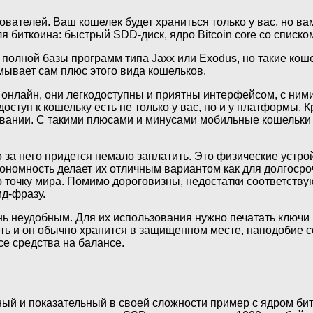
вателей. Ваш кошелек будет храниться только у вас, но в
биткоина: быстрый SDD-диск, ядро Bitcoin core со списком 
полной базы программ типа Jaxx или Exodus, но такие коше
мывает сам плюс этого вида кошельков.
нлайн, они легкодоступны и приятны интерфейсом, с ними 
ступ к кошельку есть не только у вас, но и у платформы. 
овании. С такими плюсами и минусами мобильные кошельки
 за него придется немало заплатить. Это физические устро
номность делает их отличным вариантом как для долгосроч
ую точку мира. Помимо дороговизны, недостатки соответству
ид-фразу.
ь неудобным. Для их использования нужно печатать ключи 
еть и он обычно хранится в защищенном месте, наподобие 
е средства на балансе.
 и показательный в своей сложности пример с ядром биткоин