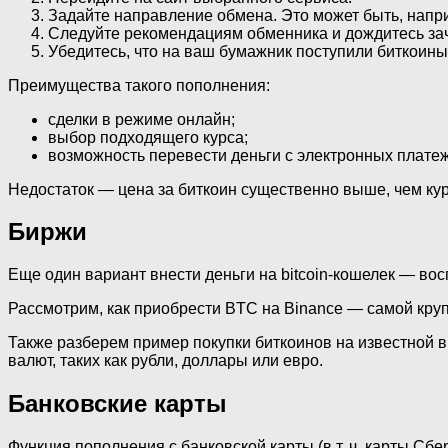
Задайте направление обмена. Это может быть, напр
Следуйте рекомендациям обменника и дождитесь зач
Убедитесь, что на ваш бумажник поступили биткоины
Преимущества такого пополнения:
сделки в режиме онлайн;
выбор подходящего курса;
возможность перевести деньги с электронных платеж
Недостаток — цена за биткоин существенно выше, чем ку
Биржи
Еще один вариант внести деньги на bitcoin-кошелек — во
Рассмотрим, как приобрести BTC на Binance — самой кру
Также разберем пример покупки биткоинов на известной 
валют, таких как рубли, доллары или евро.
Банковские карты
Функция пополнения с банковской карты (в т. ч. карты С