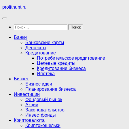
Перейти
profithunt.ru
к
содержимому
Найти:
Банки
Банковские карты
Депозиты
Кредитование
Потребительское кредитование
Целевые кредиты
Кредитование бизнеса
Ипотека
Бизнес
Бизнес идеи
Планирование бизнеса
Инвестиции
Фондовый рынок
Акции
Законодательство
Инвестфонды
Криптовалюта
Криптокошельки