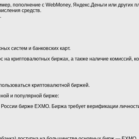
имер, пополнение с WebMoney, Яндекс.Деньги или других п
исления средств.
.
ных систем и банковских карт.
рс на криптовалютных биржах, а также наличие комиссий, 
спользоваться криптовалютной биржей.
пной и популярной бирже:
в России бирже EXMO. Биржа требует верификации личност
бербанка) доступна на большинстве основных бирж — EXMO, 