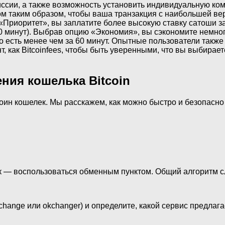
иссии, а также возможность установить индивидуальную ко
м таким образом, чтобы ваша транзакция с наибольшей ве
 «Приоритет», вы заплатите более высокую ставку сатоши з
0 минут). Выбрав опцию «Экономия», вы сэкономите немного
то есть менее чем за 60 минут. Опытные пользователи так
, как Bitcoinfees, чтобы быть уверенными, что вы выбира
ия кошелька Bitcoin
коин кошелек. Мы расскажем, как можно быстро и безопасно
лек — воспользоваться обменным пунктом. Общий алгоритм 
tchange или okchanger) и определите, какой сервис предла