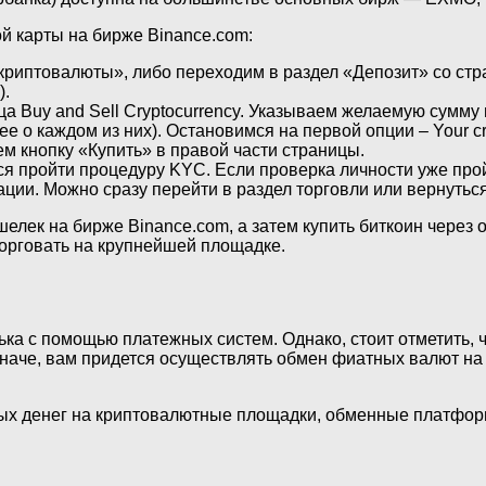
й карты на бирже Binance.com:
криптовалюты», либо переходим в раздел «Депозит» со ст
).
ица Buy and Sell Cryptocurrency. Указываем желаемую сум
 о каждом из них). Остановимся на первой опции – Your cre
м кнопку «Купить» в правой части страницы.
ся пройти процедуру KYC. Если проверка личности уже про
ии. Можно сразу перейти в раздел торговли или вернуться
елек на бирже Binance.com, а затем купить биткоин через 
торговать на крупнейшей площадке.
ька с помощью платежных систем. Однако, стоит отметить, 
наче, вам придется осуществлять обмен фиатных валют на 
х денег на криптовалютные площадки, обменные платформы 