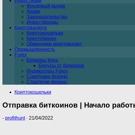
Инвестиции
Фондовый рынок
Акции
Законодательство
Инвестфонды
Криптовалюта
Криптокошельки
Криптобиржи
Обменники криптовалют
Промышленность
Forex
Брокеры forex
Бонусы от брокеров
Индикаторы Forex
Советники форекс
Стратегии форекс
Криптокошельки
Отправка биткоинов | Начало работ
-
profithunt
·
21/04/2022