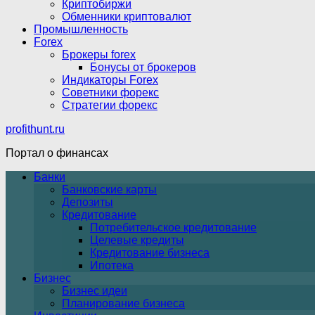
Криптобиржи
Обменники криптовалют
Промышленность
Forex
Брокеры forex
Бонусы от брокеров
Индикаторы Forex
Советники форекс
Стратегии форекс
profithunt.ru
Портал о финансах
Банки
Банковские карты
Депозиты
Кредитование
Потребительское кредитование
Целевые кредиты
Кредитование бизнеса
Ипотека
Бизнес
Бизнес идеи
Планирование бизнеса