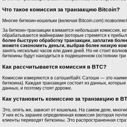
Что такое комиссия за транзакцию Bitcoin?
Многие биткоин-кошельки (включая Bitcoin.com) позволяют
За биткоин-транзакции взимается небольшая комиссия, к
обрабатываются майнерами (которые стремятся к прибыли
более быструю обработку транзакции, заплатив боле
можете сэкономить деньги, выбрав более низкую ко
занять несколько часов или даже дней. Но не стоит волно
биткоины будут находиться в подвешенном состоянии три 
Как рассчитывается комиссия в BTC?
Комиссии измеряются в сатоши/байт. Сатоши — это наиме
биткоина). Каждая транзакция состоит из данных, которы
данных, и поэтому стоят дороже.
Как установить комиссию за транзакцию в B
Это, опять же, зависит от кошелька. На самом деле, мно
У них есть заранее определенная комиссия (которая почти
клиенты переводят биткоины. Это распространенная стра