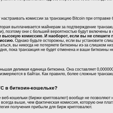
 настраивать комиссии за транзакцию Bitcoin при отправке 
оторая выплачивается майнерам за подтверждение транзак
), поэтому они с большей вероятностью будут включены в
е высокую комиссию. И наоборот, если вы не спешите 
миссию.
Однако будьте осторожны, если вы установите сли
ваться, вы никогда не потеряете биткоины из-за слишком н
дня, пока транзакция не будет отменена и ваши биткоины н
ньшая делимая единица биткоина. Она составляет 0,00000
е измеряются в байтах. Как правило, более сложные транз
TC в биткоин-кошельке?
гие веб-кошельки (биржи криптовалют) вообще не позволяют
 всегда выше, чем фактическая комиссия, которую они плат
тегия получения прибыли для бирж криптовалют.