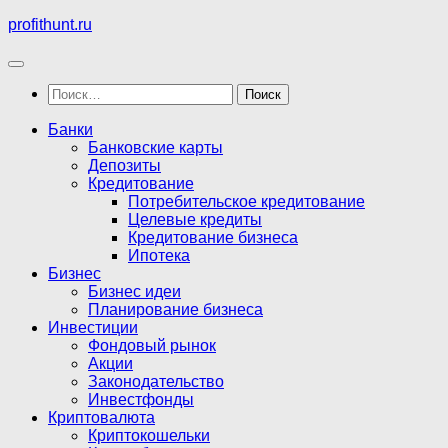
Перейти
profithunt.ru
к
содержимому
Найти:
Банки
Банковские карты
Депозиты
Кредитование
Потребительское кредитование
Целевые кредиты
Кредитование бизнеса
Ипотека
Бизнес
Бизнес идеи
Планирование бизнеса
Инвестиции
Фондовый рынок
Акции
Законодательство
Инвестфонды
Криптовалюта
Криптокошельки