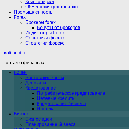
Криптобиржи
Обменники криптовалют
Промышленность
Forex
Брокеры forex
Бонусы от брокеров
Индикаторы Forex
Советники форекс
Стратегии форекс
profithunt.ru
Портал о финансах
Банки
Банковские карты
Депозиты
Кредитование
Потребительское кредитование
Целевые кредиты
Кредитование бизнеса
Ипотека
Бизнес
Бизнес идеи
Планирование бизнеса