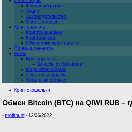
Инвестиции
Фондовый рынок
Акции
Законодательство
Инвестфонды
Криптовалюта
Криптокошельки
Криптобиржи
Обменники криптовалют
Промышленность
Forex
Брокеры forex
Бонусы от брокеров
Индикаторы Forex
Советники форекс
Стратегии форекс
Криптокошельки
Обмен Bitcoin (BTC) на QIWI RUB – 
-
profithunt
·
12/06/2022