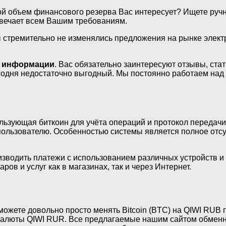
й объем финансового резерва Вас интересует? Ищете руч
твечает всем Вашим требованиям.
бы стремительно не изменялись предложения на рынке элект
й информации
. Вас обязательно заинтересуют отзывы, ста
егодня недостаточно выгодный. Мы постоянно работаем над
льзующая биткоин для учёта операций и протокол передачи
ользователю. Особенностью системы является полное отсут
зводить платежи с использованием различных устройств и 
ов и услуг как в магазинах, так и через Интернет.
ожете довольно просто менять Bitcoin (BTC) на QIWI RUB 
 валюты QIWI RUR. Все предлагаемые нашим сайтом обменн