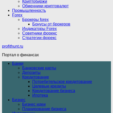
Криптобиржи
Обменники криптовалют
Промышленность
Forex
Брокеры forex
Бонусы от брокеров
Индикаторы Forex
Советники форекс
Стратегии форекс
profithunt.ru
Портал о финансах
Банки
Банковские карты
Депозиты
Кредитование
Потребительское кредитование
Целевые кредиты
Кредитование бизнеса
Ипотека
Бизнес
Бизнес идеи
Планирование бизнеса