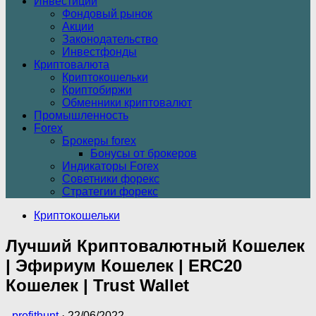
Инвестиции
Фондовый рынок
Акции
Законодательство
Инвестфонды
Криптовалюта
Криптокошельки
Криптобиржи
Обменники криптовалют
Промышленность
Forex
Брокеры forex
Бонусы от брокеров
Индикаторы Forex
Советники форекс
Стратегии форекс
Криптокошельки
Лучший Криптовалютный Кошелек
| Эфириум Кошелек | ERC20
Кошелек | Trust Wallet
-
profithunt
·
22/06/2022