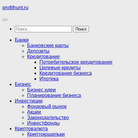
Перейти
profithunt.ru
к
содержимому
Найти:
Банки
Банковские карты
Депозиты
Кредитование
Потребительское кредитование
Целевые кредиты
Кредитование бизнеса
Ипотека
Бизнес
Бизнес идеи
Планирование бизнеса
Инвестиции
Фондовый рынок
Акции
Законодательство
Инвестфонды
Криптовалюта
Криптокошельки