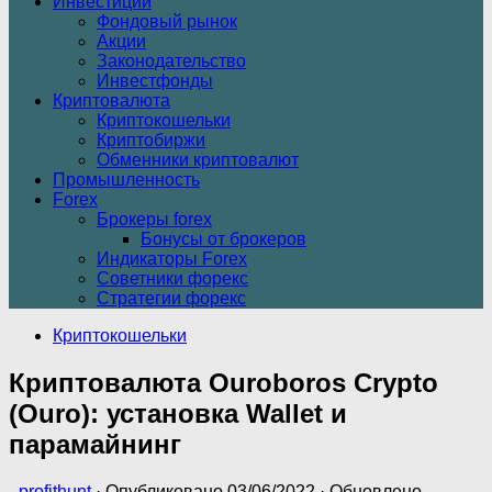
Инвестиции
Фондовый рынок
Акции
Законодательство
Инвестфонды
Криптовалюта
Криптокошельки
Криптобиржи
Обменники криптовалют
Промышленность
Forex
Брокеры forex
Бонусы от брокеров
Индикаторы Forex
Советники форекс
Стратегии форекс
Криптокошельки
Криптовалюта Ouroboros Crypto
(Ouro): установка Wallet и
парамайнинг
-
profithunt
· Опубликовано
03/06/2022
· Обновлено