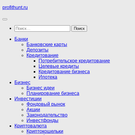
Перейти
profithunt.ru
к
содержимому
Найти:
Банки
Банковские карты
Депозиты
Кредитование
Потребительское кредитование
Целевые кредиты
Кредитование бизнеса
Ипотека
Бизнес
Бизнес идеи
Планирование бизнеса
Инвестиции
Фондовый рынок
Акции
Законодательство
Инвестфонды
Криптовалюта
Криптокошельки