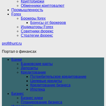
Криптобиржи
Обменники криптовалют
Промышленность
Forex
Брокеры forex
Бонусы от брокеров
Индикаторы Forex
Советники форекс
Стратегии форекс
profithunt.ru
Портал о финансах
Банки
Банковские карты
Депозиты
Кредитование
Потребительское кредитование
Целевые кредиты
Кредитование бизнеса
Ипотека
Бизнес
Бизнес идеи
Планирование бизнеса