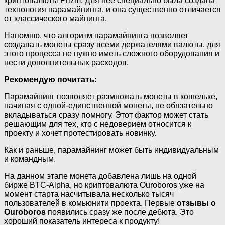
криптовалюты Prizm. Для нее специально была создана
технология парамайнинга, и она существенно отличается
от классического майнинга.
Напомню, что алгоритм парамайнинга позволяет
создавать монеты сразу всеми держателями валюты, для
этого процесса не нужно иметь сложного оборудования и
нести дополнительных расходов.
Рекомендую почитать:
Парамайнинг позволяет размножать монеты в кошельке,
начиная с одной-единственной монеты, не обязательно
вкладываться сразу помногу. Этот фактор может стать
решающим для тех, кто с недоверием относится к
проекту и хочет протестировать новинку.
Как и раньше, парамайнинг может быть индивидуальным
и командным.
На данном этапе монета добавлена лишь на одной
бирже BTC-Alpha, но криптовалюта Ouroboros уже на
момент старта насчитывала несколько тысяч
пользователей в комьюнити проекта. Первые
отзывы о
Ouroboros
появились сразу же после дебюта. Это
хороший показатель интереса к продукту!