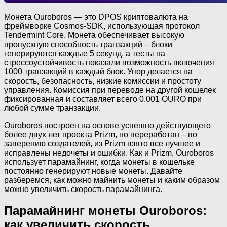
Монета Ouroboros — это DPOS криптовалюта на
фреймворке Cosmos-SDK, использующая протокол
Tendermint Core. Монета обеспечивает высокую
пропускную способность транзакций – блоки
генерируются каждые 5 секунд, а тесты на
стрессоустойчивость показали возможность включения
1000 транзакций в каждый блок. Упор делается на
скорость, безопасность, низкие комиссии и простоту
управления. Комиссия при переводе на другой кошелек
фиксированная и составляет всего 0.001 OURO при
любой сумме транзакции.
Ouroboros построен на основе успешно действующего
более двух лет проекта Prizm, но переработан – по
заверению создателей, из Prizm взято все лучшее и
исправлены недочеты и ошибки. Как и Prizm, Ouroboros
использует парамайнинг, когда монеты в кошельке
постоянно генерируют новые монеты. Давайте
разберемся, как можно майнить монеты и каким образом
можно увеличить скорость парамайнинга.
Парамайнинг монеты Ouroboros:
как увеличить скорость