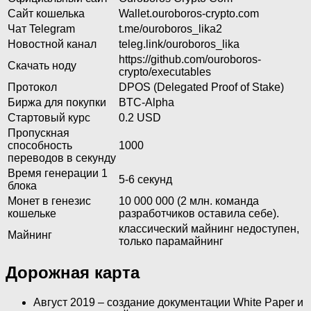
Сайт кошелька
Wallet.ouroboros-crypto.com
Чат Telegram
t.me/ouroboros_lika2
Новостной канал
teleg.link/ouroboros_lika
https://github.com/ouroboros-
Скачать ноду
crypto/executables
Протокол
DPOS (Delegated Proof of Stake)
Биржа для покупки
BTC-Alpha
Стартовый курс
0.2 USD
Пропускная
способность
1000
переводов в секунду
Время генерации 1
5-6 секунд
блока
Монет в генезис
10 000 000 (2 млн. команда
кошельке
разработчиков оставила себе).
классический майнинг недоступен,
Майнинг
только парамайнинг
Дорожная карта
Август 2019 – создание документации White Paper и