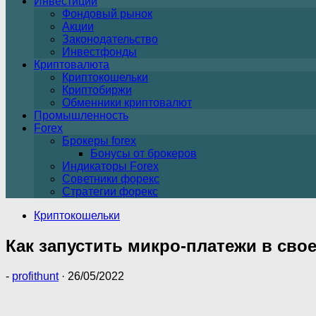
Инвестиции
Фондовый рынок
Акции
Законодательство
Инвестфонды
Криптовалюта
Криптокошельки
Криптобиржи
Обменники криптовалют
Промышленность
Forex
Брокеры forex
Бонусы от брокеров
Индикаторы Forex
Советники форекс
Стратегии форекс
Криптокошельки
Как запустить микро-платежи в сво
-
profithunt
·
26/05/2022