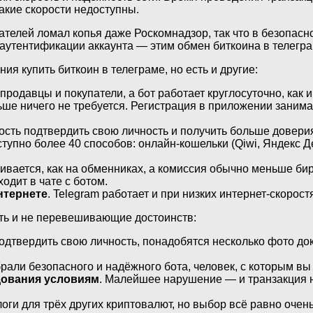
акие скорости недоступны.
телей ломал копья даже Роскомнадзор, так что в безопасн
утентификации аккаунта — этим обмен биткоина в телеграм
я купить биткоин в телеграме, но есть и другие:
 продавцы и покупатели, а бот работает круглосуточно, как 
ольше ничего не требуется. Регистрация в приложении зани
ость подтвердить свою личность и получить больше доверия 
ступно более 40 способов: онлайн-кошельки (Qiwi, Яндекс Д
учивается, как на обменниках, а комиссия обычно меньше би
ходит в чате с ботом.
нтернете
. Telegram работает и при низких интернет-скорост
усть и не перевешивающие достоинств:
подтвердить свою личность, понадобятся несколько фото д
рали безопасного и надёжного бота, человек, с которым вы 
дования условиям
. Малейшее нарушение — и транзакция н
алоги для трёх других криптовалют, но выбор всё равно очен