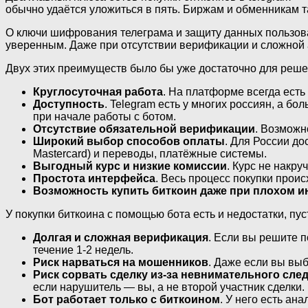
обычно удаётся уложиться в пять. Биржам и обменникам т
О ключи шифрования телеграма и защиту данных пользова
уверенным. Даже при отсутствии верификации и сложной а
Двух этих преимуществ было бы уже достаточно для решени
Круглосуточная работа
. На платформе всегда есть
Доступность
. Telegram есть у многих россиян, а б
при начале работы с ботом.
Отсутствие обязательной верификации
. Возможн
Широкий выбор способов оплаты
. Для России до
Mastercard) и переводы, платёжные системы.
Выгодный курс и низкие комиссии
. Курс не накр
Простота интерфейса
. Весь процесс покупки проис
Возможность купить биткоин даже при плохом и
У покупки биткоина с помощью бота есть и недостатки, п
Долгая и сложная верификация
. Если вы решите 
течение 1-2 недель.
Риск нарваться на мошенников
. Даже если вы выб
Риск сорвать сделку из-за невнимательного сле
если нарушитель — вы, а не второй участник сделки.
Бот работает только с биткоином
. У него есть ан