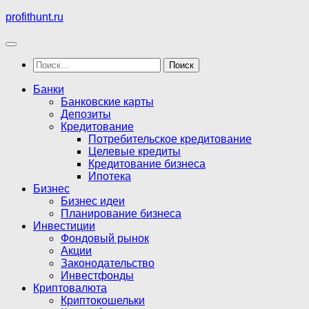
Перейти
profithunt.ru
к
содержимому
Найти:
Банки
Банковские карты
Депозиты
Кредитование
Потребительское кредитование
Целевые кредиты
Кредитование бизнеса
Ипотека
Бизнес
Бизнес идеи
Планирование бизнеса
Инвестиции
Фондовый рынок
Акции
Законодательство
Инвестфонды
Криптовалюта
Криптокошельки