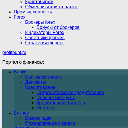
Криптобиржи
Обменники криптовалют
Промышленность
Forex
Брокеры forex
Бонусы от брокеров
Индикаторы Forex
Советники форекс
Стратегии форекс
profithunt.ru
Портал о финансах
Банки
Банковские карты
Депозиты
Кредитование
Потребительское кредитование
Целевые кредиты
Кредитование бизнеса
Ипотека
Бизнес
Бизнес идеи
Планирование бизнеса