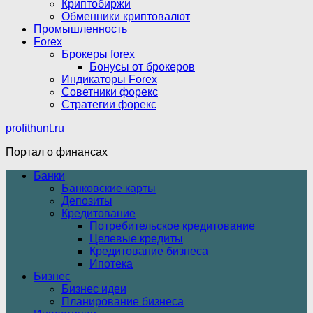
Криптобиржи
Обменники криптовалют
Промышленность
Forex
Брокеры forex
Бонусы от брокеров
Индикаторы Forex
Советники форекс
Стратегии форекс
profithunt.ru
Портал о финансах
Банки
Банковские карты
Депозиты
Кредитование
Потребительское кредитование
Целевые кредиты
Кредитование бизнеса
Ипотека
Бизнес
Бизнес идеи
Планирование бизнеса