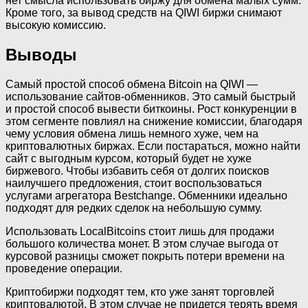
нет смысла использовать биржу для обмена малых сумм.
Кроме того, за вывод средств на QIWI биржи снимают
высокую комиссию.
Выводы
Самый простой способ обмена Bitcoin на QIWI —
использование сайтов-обменников. Это самый быстрый
и простой способ вывести биткоины. Рост конкуренции в
этом сегменте повлиял на снижение комиссии, благодаря
чему условия обмена лишь немного хуже, чем на
криптовалютных биржах. Если постараться, можно найти
сайт с выгодным курсом, который будет не хуже
биржевого. Чтобы избавить себя от долгих поисков
наилучшего предложения, стоит воспользоваться
услугами агрегатора Bestchange. Обменники идеально
подходят для редких сделок на небольшую сумму.
Использовать LocalBitcoins стоит лишь для продажи
большого количества монет. В этом случае выгода от
курсовой разницы сможет покрыть потери времени на
проведение операции.
Криптобиржи подходят тем, кто уже занят торговлей
криптовалютой. В этом случае не придется терять время