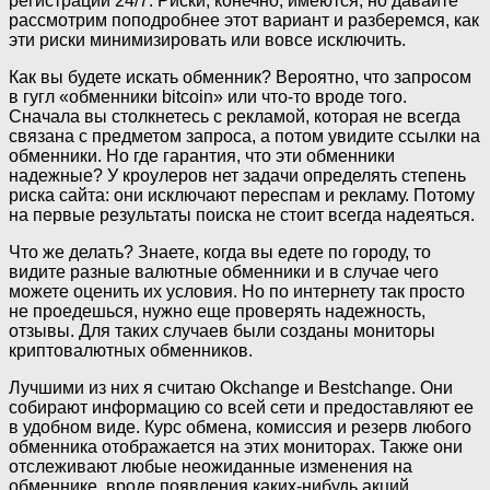
регистрации 24/7. Риски, конечно, имеются, но давайте
рассмотрим поподробнее этот вариант и разберемся, как
эти риски минимизировать или вовсе исключить.
Как вы будете искать обменник? Вероятно, что запросом
в гугл «обменники bitcoin» или что-то вроде того.
Сначала вы столкнетесь с рекламой, которая не всегда
связана с предметом запроса, а потом увидите ссылки на
обменники. Но где гарантия, что эти обменники
надежные? У кроулеров нет задачи определять степень
риска сайта: они исключают переспам и рекламу. Потому
на первые результаты поиска не стоит всегда надеяться.
Что же делать? Знаете, когда вы едете по городу, то
видите разные валютные обменники и в случае чего
можете оценить их условия. Но по интернету так просто
не проедешься, нужно еще проверять надежность,
отзывы. Для таких случаев были созданы мониторы
криптовалютных обменников.
Лучшими из них я считаю Okchange и Bestchange. Они
собирают информацию со всей сети и предоставляют ее
в удобном виде. Курс обмена, комиссия и резерв любого
обменника отображается на этих мониторах. Также они
отслеживают любые неожиданные изменения на
обменнике, вроде появления каких-нибудь акций.