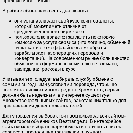
пробную инвестицию.
В работе обменников есть два нюанса:
они устанавливают свой курс криптовалюты,
который может иметь отличия от
средневзвешенного биржевого;
пользователю придется заплатить некоторую
комиссию за услуги сервиса (что логично, обменный
пункт, как и его «оффлайновые» собратья,
зарабатывает на операциях перевода и
конвертации). На современном рынке большинство
обменников формально комиссию не взимают,
закладывая расходы в курс.
Учитывая это, следует выбирать службу обмена с
самыми выгодными условиями перевода, чтобы не
потерять слишком много средств. Кроме того, сервис
должен быть надежным: в интернете существует
множество фальшивых сайтов, работающих только для
присваивания денег пользователей.
Для упрощения выбора стоит воспользоваться сайтом-
агрегатором обменников Besthange.ru. В интерфейсе
сайта можно выбрать пару обмена и получить список
сервисов, проводящих транзакции в нужном