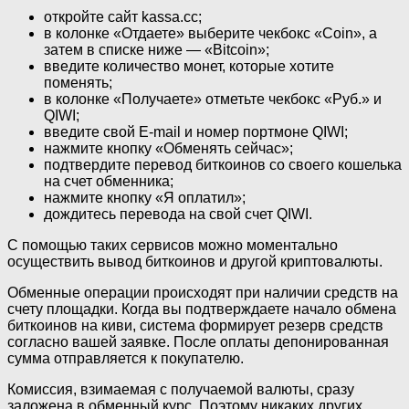
откройте сайт kassa.cc;
в колонке «Отдаете» выберите чекбокс «Coin», а
затем в списке ниже — «Bitcoin»;
введите количество монет, которые хотите
поменять;
в колонке «Получаете» отметьте чекбокс «Руб.» и
QIWI;
введите свой E-mail и номер портмоне QIWI;
нажмите кнопку «Обменять сейчас»;
подтвердите перевод биткоинов со своего кошелька
на счет обменника;
нажмите кнопку «Я оплатил»;
дождитесь перевода на свой счет QIWI.
С помощью таких сервисов можно моментально
осуществить вывод биткоинов и другой криптовалюты.
Обменные операции происходят при наличии средств на
счету площадки. Когда вы подтверждаете начало обмена
биткоинов на киви, система формирует резерв средств
согласно вашей заявке. После оплаты депонированная
сумма отправляется к покупателю.
Комиссия, взимаемая с получаемой валюты, сразу
заложена в обменный курс. Поэтому никаких других