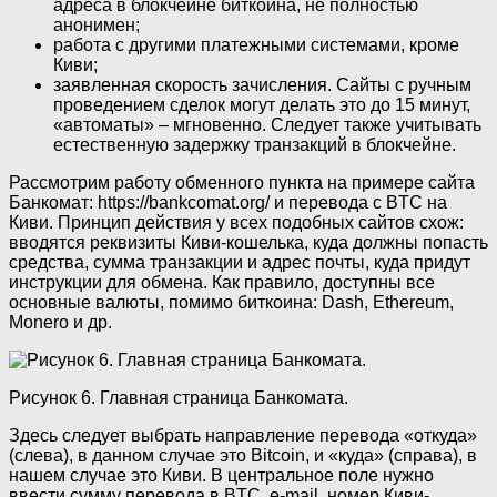
адреса в блокчейне биткоина, не полностью
анонимен;
работа с другими платежными системами, кроме
Киви;
заявленная скорость зачисления. Сайты с ручным
проведением сделок могут делать это до 15 минут,
«автоматы» – мгновенно. Следует также учитывать
естественную задержку транзакций в блокчейне.
Рассмотрим работу обменного пункта на примере сайта
Банкомат: https://bankcomat.org/ и перевода с BTC на
Киви. Принцип действия у всех подобных сайтов схож:
вводятся реквизиты Киви-кошелька, куда должны попасть
средства, сумма транзакции и адрес почты, куда придут
инструкции для обмена. Как правило, доступны все
основные валюты, помимо биткоина: Dash, Ethereum,
Monero и др.
Рисунок 6. Главная страница Банкомата.
Здесь следует выбрать направление перевода «откуда»
(слева), в данном случае это Bitcoin, и «куда» (справа), в
нашем случае это Киви. В центральное поле нужно
ввести сумму перевода в BTC, e-mail, номер Киви-