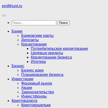
Перейти
profithunt.ru
к
содержимому
Найти:
Банки
Банковские карты
Депозиты
Кредитование
Потребительское кредитование
Целевые кредиты
Кредитование бизнеса
Ипотека
Бизнес
Бизнес идеи
Планирование бизнеса
Инвестиции
Фондовый рынок
Акции
Законодательство
Инвестфонды
Криптовалюта
Криптокошельки