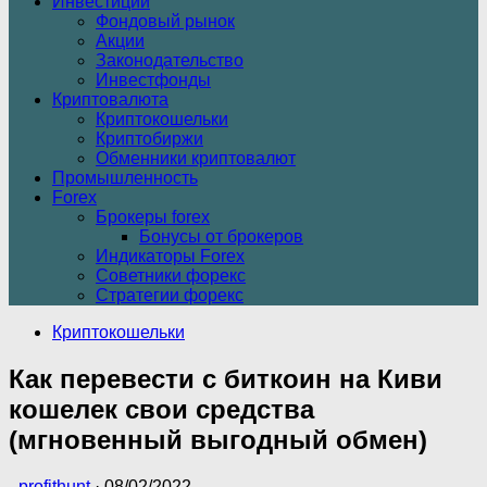
Инвестиции
Фондовый рынок
Акции
Законодательство
Инвестфонды
Криптовалюта
Криптокошельки
Криптобиржи
Обменники криптовалют
Промышленность
Forex
Брокеры forex
Бонусы от брокеров
Индикаторы Forex
Советники форекс
Стратегии форекс
Криптокошельки
Как перевести с биткоин на Киви
кошелек свои средства
(мгновенный выгодный обмен)
-
profithunt
·
08/02/2022