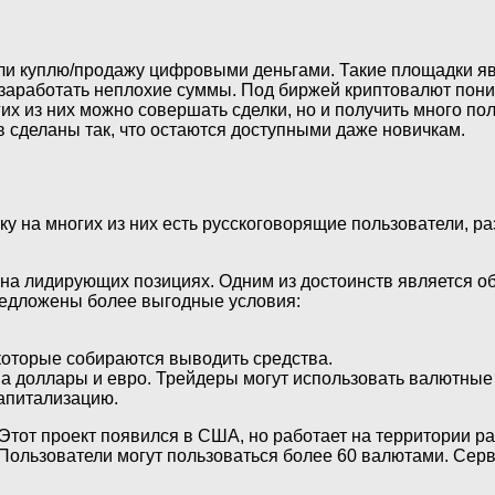
ли куплю/продажу цифровыми деньгами. Такие площадки я
 заработать неплохие суммы. Под биржей криптовалют пон
их из них можно совершать сделки, но и получить много по
 сделаны так, что остаются доступными даже новичкам.
у на многих из них есть русскоговорящие пользователи, ра
 на лидирующих позициях. Одним из достоинств является 
редложены более выгодные условия:
которые собираются выводить средства.
а доллары и евро. Трейдеры могут использовать валютные 
апитализацию.
тот проект появился в США, но работает на территории ра
Пользователи могут пользоваться более 60 валютами. Серви