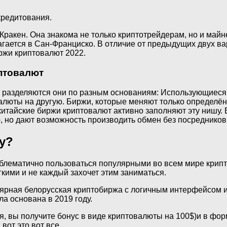
кредитования.
Кракен. Она знакома не только криптотрейдерам, но и май
гается в Сан-Франциско. В отличие от предыдущих двух ва
иржи криптовалют 2022.
птовалют
что разделяются они по разным основаниям: Использующие
люты на другую. Биржи, которые меняют только определён
китайские биржи криптовалют активно заполняют эту нишу. 
, но дают возможность производить обмен без посредников
у?
 проблематично пользоваться популярными во всем мире кри
кими и не каждый захочет этим заниматься.
пулярная белорусская криптобиржа с логичным интерфейсом
ла основана в 2019 году.
я, вы получите бонус в виде криптовалюты на 100$)и в фо
вот это вот все.