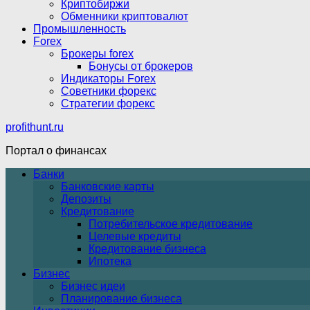
Криптобиржи
Обменники криптовалют
Промышленность
Forex
Брокеры forex
Бонусы от брокеров
Индикаторы Forex
Советники форекс
Стратегии форекс
profithunt.ru
Портал о финансах
Банки
Банковские карты
Депозиты
Кредитование
Потребительское кредитование
Целевые кредиты
Кредитование бизнеса
Ипотека
Бизнес
Бизнес идеи
Планирование бизнеса