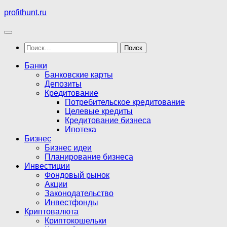
Перейти
profithunt.ru
к
содержимому
Найти:
Банки
Банковские карты
Депозиты
Кредитование
Потребительское кредитование
Целевые кредиты
Кредитование бизнеса
Ипотека
Бизнес
Бизнес идеи
Планирование бизнеса
Инвестиции
Фондовый рынок
Акции
Законодательство
Инвестфонды
Криптовалюта
Криптокошельки