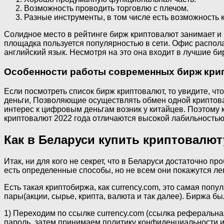
Возможность проводить торговлю с плечом.
Разные инструменты, в том числе есть возможность 
Солидное место в рейтинге бирж криптовалют занимает и 
площадка пользуется популярностью в сети. Офис распола
английский язык. Несмотря на это она входит в лучшие б
Особенности работы современных бирж кри
Если посмотреть список бирж криптовалют, то увидите, 
деньги, Позволяющие осуществлять обмен одной криптова
интерес к цифровым деньгам возник у китайцев. Поэтому 
криптовалют 2022 года отличаются высокой лабильностью
Как в Беларуси купить криптовалют
Итак, ни для кого не секрет, что в Беларуси достаточно
есть определенные способы, но не всем они покажутся лег
Есть такая криптобиржа, как currency.com, это самая по
пары(акции, сырье, крипта, валюта и так далее). Биржа бы
1) Переходим по ссылке currency.com (ссылка реферальна
пароль, затем принимаем политику конфиденциальности и 