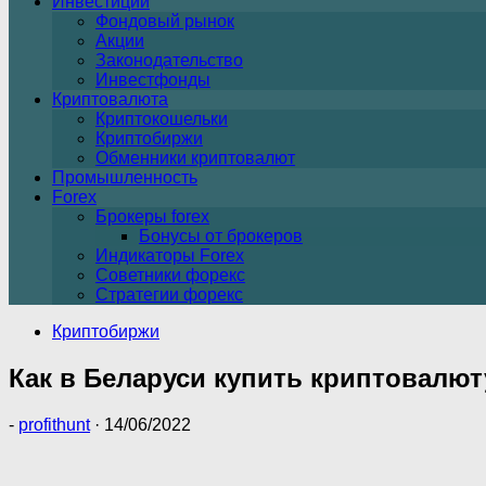
Инвестиции
Фондовый рынок
Акции
Законодательство
Инвестфонды
Криптовалюта
Криптокошельки
Криптобиржи
Обменники криптовалют
Промышленность
Forex
Брокеры forex
Бонусы от брокеров
Индикаторы Forex
Советники форекс
Стратегии форекс
Криптобиржи
Как в Беларуси купить криптовалюту
-
profithunt
·
14/06/2022