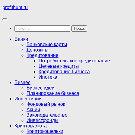
Перейти
profithunt.ru
к
содержимому
Найти:
Банки
Банковские карты
Депозиты
Кредитование
Потребительское кредитование
Целевые кредиты
Кредитование бизнеса
Ипотека
Бизнес
Бизнес идеи
Планирование бизнеса
Инвестиции
Фондовый рынок
Акции
Законодательство
Инвестфонды
Криптовалюта
Криптокошельки