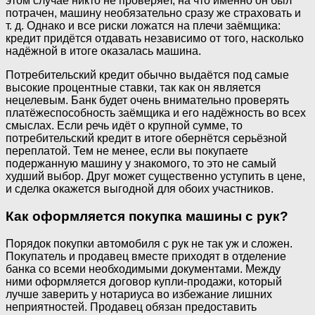
этом случае никто не проверяет, на что именно он был
потрачен, машину необязательно сразу же страховать и
т. д. Однако и все риски ложатся на плечи заёмщика:
кредит придётся отдавать независимо от того, насколько
надёжной в итоге оказалась машина.
Потребительский кредит обычно выдаётся под самые
высокие процентные ставки, так как он является
нецелевым. Банк будет очень внимательно проверять
платёжеспособность заёмщика и его надёжность во всех
смыслах. Если речь идёт о крупной сумме, то
потребительский кредит в итоге обернётся серьёзной
переплатой. Тем не менее, если вы покупаете
подержанную машину у знакомого, то это не самый
худший выбор. Друг может существенно уступить в цене,
и сделка окажется выгодной для обоих участников.
Как оформляется покупка машины с рук?
Порядок покупки автомобиля с рук не так уж и сложен.
Покупатель и продавец вместе приходят в отделение
банка со всеми необходимыми документами. Между
ними оформляется договор купли-продажи, который
лучше заверить у нотариуса во избежание лишних
неприятностей. Продавец обязан предоставить