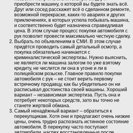
приобрести машину, о которой вы будете знать всё.
Друг или сосед расскажет всё о сделанном ремонте,
возможной перекраске, каких-то авариях и других
приключениях, в которых успела побывать машина,
и соответственно будет назначена справедливая
цена. В этом случае процесс покупки автомобиля с
рук позволит провести максимально честную сделку.
Выбрать по объявлениям в СМИ. В этом случае
придётся проводить самый детальный осмотр, а
покупка обязательно начинается с
криминалистической экспертизы. Нужно выяснить,
не является ли машина залогом по уже взятому
кредиту, не числится ли она в угоне и ли в
полицейском розыске. Главное правило покупки
автомобиля с рук – не стоит верить первому
встречному продавцу, как бы убедительно он ни
расписывал достоинства своей машины. Хороший
вариант – независимая экспертиза. Пусть она и
потребует некоторых средств, зато вы точно не
станете жертвой обмана.
Самый ненадёжный вариант – обратиться к
перекупщикам. Хотя они и предлагают очень низкие
цены, очень трудно распознать истинное состояние
автомобиля. В перекупку часто поступают
автомобили, наспех восстановленные после