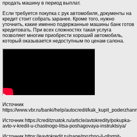
продать машину в период выплат.
Если требуется покупка с рук автомобиля, документы на
кредит стоит собрать заранее. Кроме того, нужно
уточнить, какие именно подержанные машины банк готов
кредитовать. При всех сложностях такая услуга
позволяет многим приобрести хороший автомобиль,
который оказывается недоступным по ценам салона.
Источник
https://www.vbr.ru/banki/help/autocredit/kak_kupit_poderzhan
Источник
https://creditznatok.ru/article/avtokredity/pokupka-
avto-v-kredit-u-chastnogo-litsa-poshagovaya-instruktsiya/
Источник
https://eavtokredit.ru/page/mozhno-li-oformit-