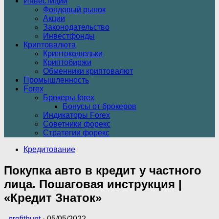
Инвестиции
Фондовый рынок
Акции
Законодательство
Инвестфонды
Криптовалюта
Криптокошельки
Криптобиржи
Обменники криптовалют
Промышленность
Forex
Брокеры forex
Бонусы от брокеров
Индикаторы Forex
Советники форекс
Стратегии форекс
Кредитование
Покупка авто в кредит у частного
лица. Пошаговая инструкция |
«Кредит Знаток»
-
profithunt
·
05/05/2022