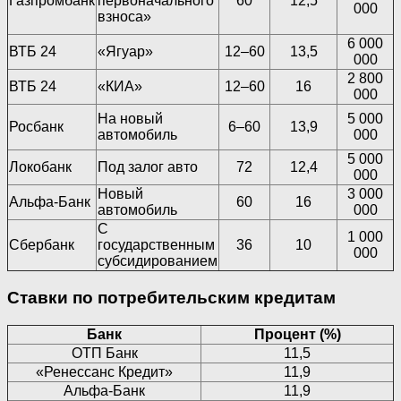
Газпромбанк
первоначального
60
12,5
000
взноса»
6 000
ВТБ 24
«Ягуар»
12–60
13,5
000
2 800
ВТБ 24
«КИА»
12–60
16
000
На новый
5 000
Росбанк
6–60
13,9
автомобиль
000
5 000
Локобанк
Под залог авто
72
12,4
000
Новый
3 000
Альфа-Банк
60
16
автомобиль
000
С
1 000
Сбербанк
государственным
36
10
000
субсидированием
Ставки по потребительским кредитам
Банк
Процент (%)
ОТП Банк
11,5
«Ренессанс Кредит»
11,9
Альфа-Банк
11,9