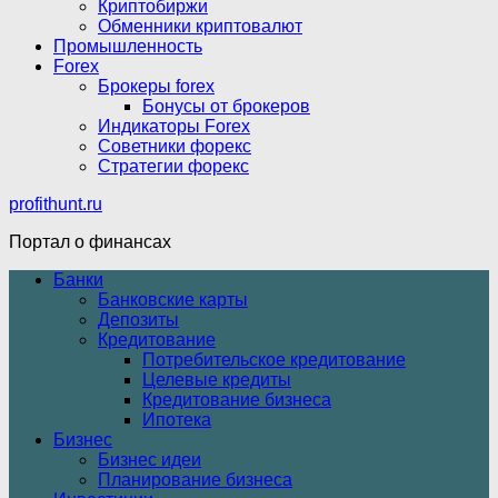
Криптобиржи
Обменники криптовалют
Промышленность
Forex
Брокеры forex
Бонусы от брокеров
Индикаторы Forex
Советники форекс
Стратегии форекс
profithunt.ru
Портал о финансах
Банки
Банковские карты
Депозиты
Кредитование
Потребительское кредитование
Целевые кредиты
Кредитование бизнеса
Ипотека
Бизнес
Бизнес идеи
Планирование бизнеса