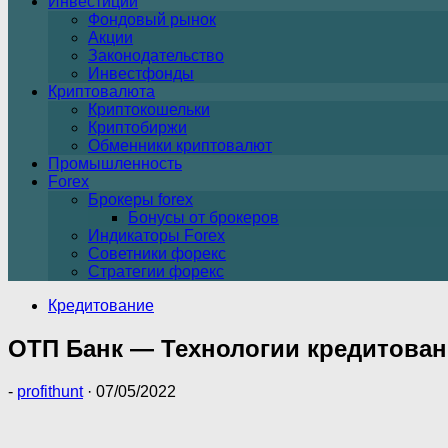
Инвестиции
Фондовый рынок
Акции
Законодательство
Инвестфонды
Криптовалюта
Криптокошельки
Криптобиржи
Обменники криптовалют
Промышленность
Forex
Брокеры forex
Бонусы от брокеров
Индикаторы Forex
Советники форекс
Стратегии форекс
Кредитование
ОТП Банк — Технологии кредитова
-
profithunt
·
07/05/2022