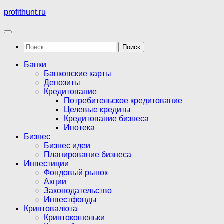
Перейти
profithunt.ru
к
содержимому
Найти:
Банки
Банковские карты
Депозиты
Кредитование
Потребительское кредитование
Целевые кредиты
Кредитование бизнеса
Ипотека
Бизнес
Бизнес идеи
Планирование бизнеса
Инвестиции
Фондовый рынок
Акции
Законодательство
Инвестфонды
Криптовалюта
Криптокошельки