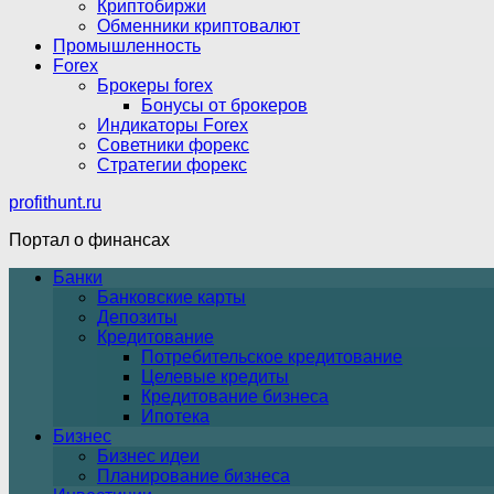
Криптобиржи
Обменники криптовалют
Промышленность
Forex
Брокеры forex
Бонусы от брокеров
Индикаторы Forex
Советники форекс
Стратегии форекс
profithunt.ru
Портал о финансах
Банки
Банковские карты
Депозиты
Кредитование
Потребительское кредитование
Целевые кредиты
Кредитование бизнеса
Ипотека
Бизнес
Бизнес идеи
Планирование бизнеса