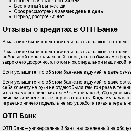
Процентная ставка:
от 34,9 %
Бесплатный выпуск:
да
Срок рассмотрения заявки:
день в день
Период рассрочки:
нет
Отзывы о кредитах в ОТП Банке
В магазине были представители разных банков, но кредит
В магазине были представители разных банков, но креди
небольшой первоначальный взнос, все по бумагам оформил
закрою его досрочно, а потом и за стиральной машинкой п
Если услышите что об этом банке,не вздумайте даже связ
Если услышите что об этом банке,не вздумайте даже связ
себя,клиенту на руки не отдают.Были там три раза в течен
из-за их мошеннических схем!Заманивают 8,5%,подписыва
личном кабинете после первого платежа!Когда им задаешь 
играет,но ничего поделать не могут,работа такая вперать 
ОТП Банк
ОТП Банк – универсальный банк, направленный на обслуж