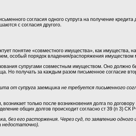
ьменного согласия одного супруга на получение кредита др
шаются с согласия другого.
ктует понятие «совместного имущества», как имущества, на
очем, особый порядок владения/распоряжения имуществом 
ьзования супругами совместным имуществом. Оно должно бы
. Но получать за каждым разом письменное согласие второ
ита от супруга заемщика не требуется письменного сог
, возникает только после возникновения долга по договору
ределение общих долгов происходит согласно ст 39 (п 3) С
ка, без его расторжения. Через суд, по заявлению одного
а недостаточно).