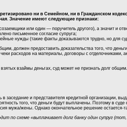
кретизировано ни в Семейном, ни в Гражданском кодек
чая
.
Значение имеют следующие признаки:
созаемщики или один — поручитель другого), а значит и отв
влено письменное согласие супруга;
мейные нужды (такие факты доказываются трудно, но для су
бщим, должен предоставить доказательства того, что день
чеки расходов на материалы, договоры с отделочниками, ак
 о взятых взаймы деньгах, суд может не признать долг общи
ть в заседание и представителя кредитной организации, вы
тность того, что деньги будут выплачены. Поэтому в суде 
асия мужа/жены. Однако окончательное решение остается-та
одит по схеме «выплачивает долг банку один супруг (тот,