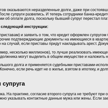
угов оказываются неразделенные долги, даже при состоявш
После супруги развелись. И теперь сотрудники банка-кредит
и об оплате долга, поскольку бывший супруг перестал плат
 следующей инструкции:
риставам) и заявить о том, что кредит оформлен супругом
прочие подтверждающие документы на имеющиеся в квартире
на случай, если приставы придут накладывать арест. Доку
ример, несколько миллионов), то лучше реализовать имеющ
 должника могут выделить в общем имуществе и наложить н
ольшого долга и применяется судебными приставами-испол
 Конечно, если речь идет не о жилье, взятом в ипотеку, и д
 супруга
ка. На практике, согласие второго супруга не требуют при
нужно указывать контактные данные мужа или жены. Если за