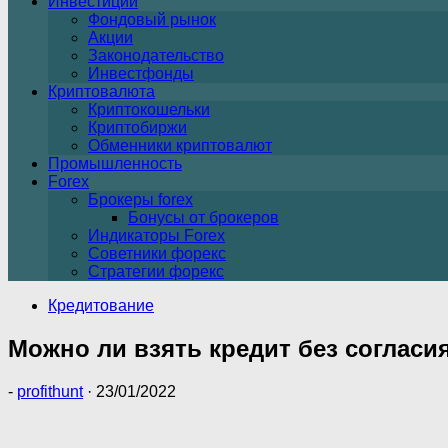
Инвестиции
Фондовый рынок
Акции
Законодательство
Инвестфонды
Криптовалюта
Криптокошельки
Криптобиржи
Обменники криптовалют
Промышленность
Forex
Брокеры forex
Бонусы от брокеров
Индикаторы Forex
Советники форекс
Стратегии форекс
Кредитование
Можно ли взять кредит без согласия
-
profithunt
·
23/01/2022