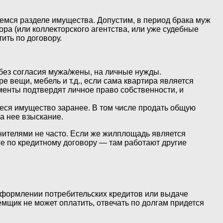
емся разделе имущества. Допустим, в период брака муж
ора (или коллекторского агентства, или уже судебные
ить по договору.
 без согласия мужа/жены, на личные нужды.
 вещи, мебель и т.д., если сама квартира является
менты подтвердят личное право собственности, и
ееся имущество заранее. В том числе продать общую
а нее взыскание.
нителями не часто. Если же жилплощадь является
олге по кредитному договору — там работают другие
 оформлении потребительских кредитов или выдаче
емщик не может оплатить, отвечать по долгам придется