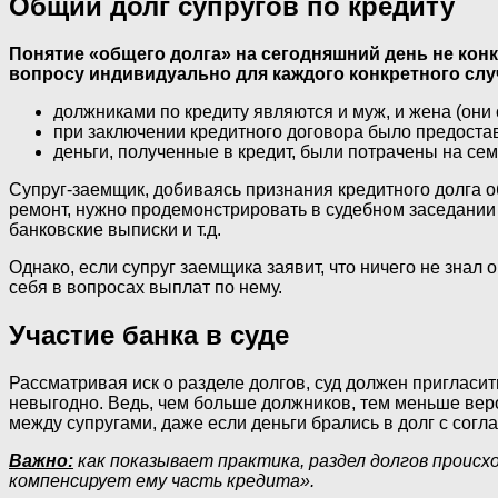
Общий долг супругов по кредиту
Понятие «общего долга» на сегодняшний день не кон
вопросу индивидуально для каждого конкретного слу
должниками по кредиту являются и муж, и жена (они 
при заключении кредитного договора было предоста
деньги, полученные в кредит, были потрачены на се
Супруг-заемщик, добиваясь признания кредитного долга о
ремонт, нужно продемонстрировать в судебном заседании 
банковские выписки и т.д.
Однако, если супруг заемщика заявит, что ничего не знал
себя в вопросах выплат по нему.
Участие банка в суде
Рассматривая иск о разделе долгов, суд должен пригласи
невыгодно. Ведь, чем больше должников, тем меньше вероя
между супругами, даже если деньги брались в долг с согл
Важно:
как показывает практика, раздел долгов происх
компенсирует ему часть кредита».