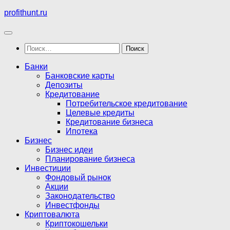
Перейти
profithunt.ru
к
содержимому
Найти:
Банки
Банковские карты
Депозиты
Кредитование
Потребительское кредитование
Целевые кредиты
Кредитование бизнеса
Ипотека
Бизнес
Бизнес идеи
Планирование бизнеса
Инвестиции
Фондовый рынок
Акции
Законодательство
Инвестфонды
Криптовалюта
Криптокошельки