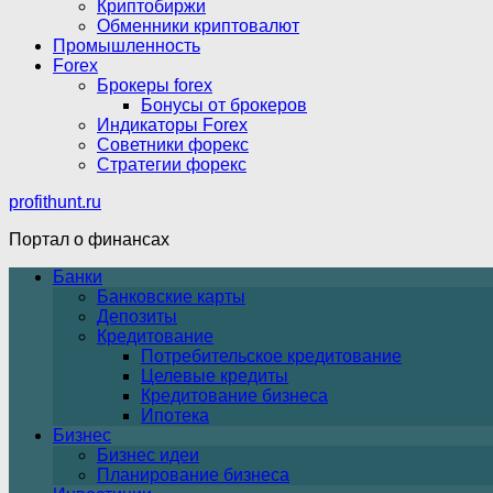
Криптобиржи
Обменники криптовалют
Промышленность
Forex
Брокеры forex
Бонусы от брокеров
Индикаторы Forex
Советники форекс
Стратегии форекс
profithunt.ru
Портал о финансах
Банки
Банковские карты
Депозиты
Кредитование
Потребительское кредитование
Целевые кредиты
Кредитование бизнеса
Ипотека
Бизнес
Бизнес идеи
Планирование бизнеса