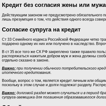
Кредит без согласия жены или мужа
Действующим законом не предусмотрено обязательного пис
лишь презумпция о том, что действия одного всегда совер
Согласие супруга на кредит
Ст 33 Семейного кодекса Российской Федерации четко тра
подарено одному их них или получено в наследство. Впр
В ст 35 все того же СК РФ закреплено также правило пол
распоряжаться нажитым добром муж и жена должны сообща
отдельно сказано в законе.
Важно:
при получении обычного потребительского кред
ипотечного кредитования.
Вообще, вопрос о том, является кредит личным или общим
поскольку в этом случае и долги подлежат разделу. Расп
Важно:
долговой раздел может случиться и в период бра
супруга-заемщика для погашения образовавшегося долг