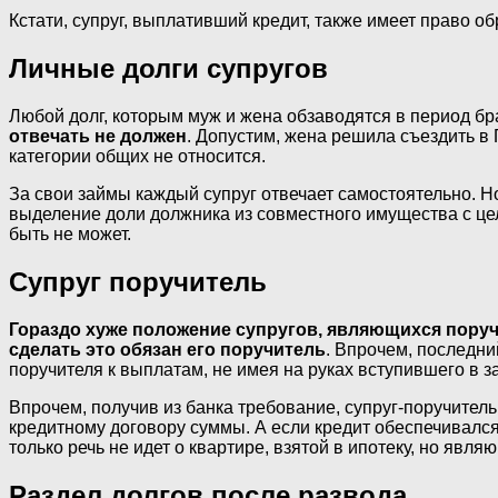
Кстати, супруг, выплативший кредит, также имеет право о
Личные долги супругов
Любой долг, которым муж и жена обзаводятся в период бр
отвечать не должен
. Допустим, жена решила съездить в П
категории общих не относится.
За свои займы каждый супруг отвечает самостоятельно. Н
выделение доли должника из совместного имущества с цел
быть не может.
Супруг поручитель
Гораздо хуже положение супругов, являющихся поручи
сделать это обязан его поручитель
. Впрочем, последни
поручителя к выплатам, не имея на руках вступившего в 
Впрочем, получив из банка требование, супруг-поручитель 
кредитному договору суммы. А если кредит обеспечивалс
только речь не идет о квартире, взятой в ипотеку, но яв
Раздел долгов после развода