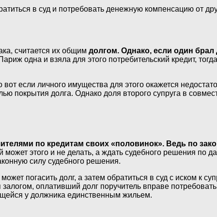
братиться в суд и потребовать денежную компенсацию от др
ака, считается их общим
долгом. Однако, если один брал
ариж одна и взяла для этого потребительский кредит, тогда
о вот если личного имущества для этого окажется недостат
ью покрытия долга. Однако доля второго супруга в совмес
телями по кредитам своих «половинок». Ведь по закону
й может этого и не делать, а ждать судебного решения по д
законную силу судебного решения.
может погасить долг, а затем обратиться в суд с иском к с
я залогом, оплативший долг поручитель вправе потребоват
ляющейся у должника единственным жильем.