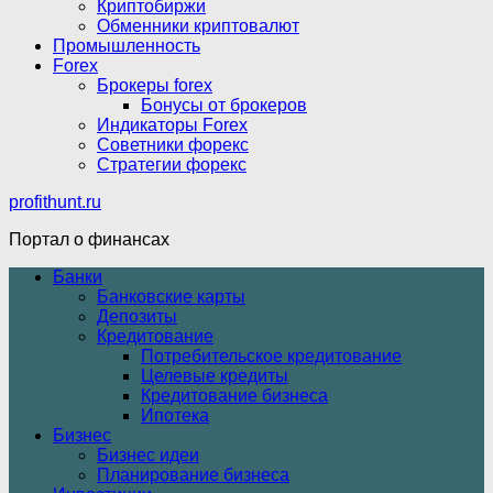
Криптобиржи
Обменники криптовалют
Промышленность
Forex
Брокеры forex
Бонусы от брокеров
Индикаторы Forex
Советники форекс
Стратегии форекс
profithunt.ru
Портал о финансах
Банки
Банковские карты
Депозиты
Кредитование
Потребительское кредитование
Целевые кредиты
Кредитование бизнеса
Ипотека
Бизнес
Бизнес идеи
Планирование бизнеса