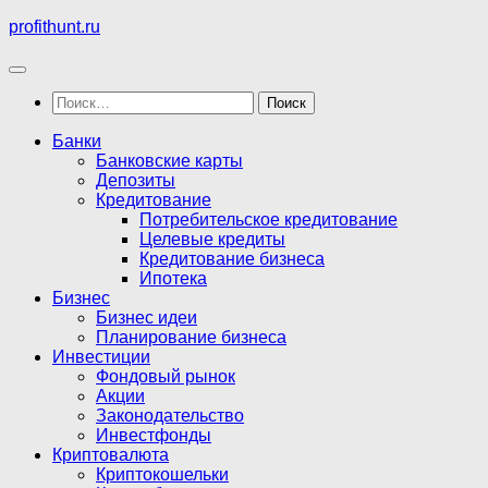
Перейти
profithunt.ru
к
содержимому
Найти:
Банки
Банковские карты
Депозиты
Кредитование
Потребительское кредитование
Целевые кредиты
Кредитование бизнеса
Ипотека
Бизнес
Бизнес идеи
Планирование бизнеса
Инвестиции
Фондовый рынок
Акции
Законодательство
Инвестфонды
Криптовалюта
Криптокошельки