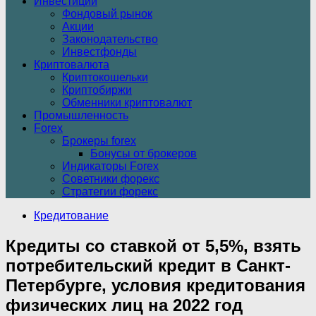
Инвестиции
Фондовый рынок
Акции
Законодательство
Инвестфонды
Криптовалюта
Криптокошельки
Криптобиржи
Обменники криптовалют
Промышленность
Forex
Брокеры forex
Бонусы от брокеров
Индикаторы Forex
Советники форекс
Стратегии форекс
Кредитование
Кредиты со ставкой от 5,5%, взять
потребительский кредит в Санкт-
Петербурге, условия кредитования
физических лиц на 2022 год