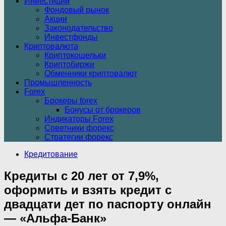
Инвестиции
Фондовый рынок
Акции
Законодательство
Инвестфонды
Криптовалюта
Криптокошельки
Криптобиржи
Обменники криптовалют
Промышленность
Forex
Брокеры forex
Бонусы от брокеров
Индикаторы Forex
Советники форекс
Стратегии форекс
Кредитование
Кредиты с 20 лет от 7,9%,
оформить и взять кредит с
двадцати дет по паспорту онлайн
— «Альфа-Банк»