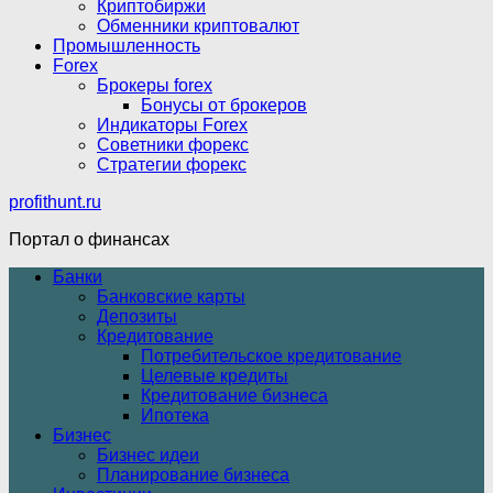
Криптобиржи
Обменники криптовалют
Промышленность
Forex
Брокеры forex
Бонусы от брокеров
Индикаторы Forex
Советники форекс
Стратегии форекс
profithunt.ru
Портал о финансах
Банки
Банковские карты
Депозиты
Кредитование
Потребительское кредитование
Целевые кредиты
Кредитование бизнеса
Ипотека
Бизнес
Бизнес идеи
Планирование бизнеса