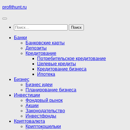
Перейти
profithunt.ru
к
содержимому
Найти:
Банки
Банковские карты
Депозиты
Кредитование
Потребительское кредитование
Целевые кредиты
Кредитование бизнеса
Ипотека
Бизнес
Бизнес идеи
Планирование бизнеса
Инвестиции
Фондовый рынок
Акции
Законодательство
Инвестфонды
Криптовалюта
Криптокошельки