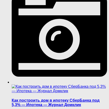
Как построить дом в ипотеку СберБанка под
5,3% — Ипотека — Журнал Домклик