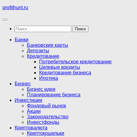
Перейти
profithunt.ru
к
содержимому
Найти:
Банки
Банковские карты
Депозиты
Кредитование
Потребительское кредитование
Целевые кредиты
Кредитование бизнеса
Ипотека
Бизнес
Бизнес идеи
Планирование бизнеса
Инвестиции
Фондовый рынок
Акции
Законодательство
Инвестфонды
Криптовалюта
Криптокошельки