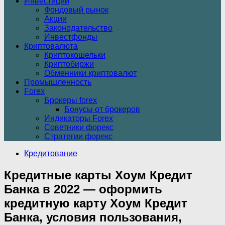
Инвестиции
Фондовый рынок
Акции
Законодательство
Инвестфонды
Криптовалюта
Криптокошельки
Криптобиржи
Обменники криптовалют
Промышленность
Forex
Брокеры forex
Бонусы от брокеров
Индикаторы Forex
Советники форекс
Стратегии форекс
Кредитование
Кредитные карты Хоум Кредит
Банка в 2022 — оформить
кредитную карту Хоум Кредит
Банка, условия пользования,