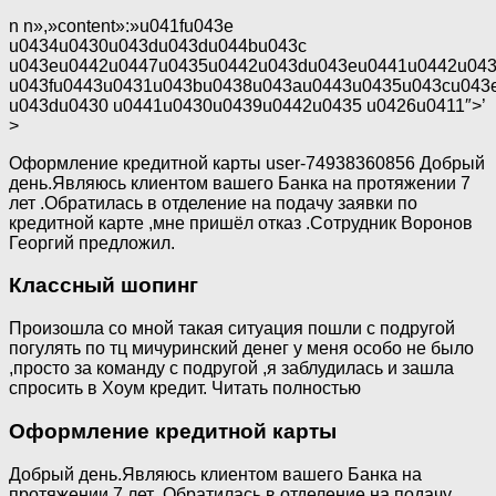
n n»,»content»:»u041fu043e
u0434u0430u043du043du044bu043c
u043eu0442u0447u0435u0442u043du043eu0441u0442u043
u043fu0443u0431u043bu0438u043au0443u0435u043cu043
u043du0430 u0441u0430u0439u0442u0435 u0426u0411″>’
>
Оформление кредитной карты user-74938360856 Добрый
день.Являюсь клиентом вашего Банка на протяжении 7
лет .Обратилась в отделение на подачу заявки по
кредитной карте ,мне пришёл отказ .Сотрудник Воронов
Георгий предложил.
Классный шопинг
Произошла со мной такая ситуация пошли с подругой
погулять по тц мичуринский денег у меня особо не было
,просто за команду с подругой ,я заблудилась и зашла
спросить в Хоум кредит. Читать полностью
Оформление кредитной карты
Добрый день.Являюсь клиентом вашего Банка на
протяжении 7 лет .Обратилась в отделение на подачу