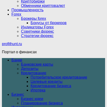
Криптобиржи
Обменники криптовалют
Промышленность
Forex
Брокеры forex
Бонусы от брокеров
Индикаторы Forex
Советники форекс
Стратегии форекс
profithunt.ru
Портал о финансах
Банки
Банковские карты
Депозиты
Кредитование
Потребительское кредитование
Целевые кредиты
Кредитование бизнеса
Ипотека
Бизнес
Бизнес идеи
Планирование бизнеса