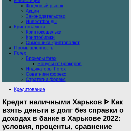
Инвестиции
Фондовый рынок
Акции
Законодательство
Инвестфонды
Криптовалюта
Криптокошельки
Криптобиржи
Обменники криптовалют
Промышленность
Forex
Брокеры forex
Бонусы от брокеров
Индикаторы Forex
Советники форекс
Стратегии форекс
Кредитование
Кредит наличными Харьков ᐈ Как
взять деньги в долг без справки о
доходах в банке в Харькове 2022:
условия, проценты, сравнение