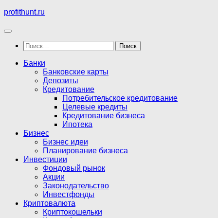
Перейти
profithunt.ru
к
содержимому
Найти:
Банки
Банковские карты
Депозиты
Кредитование
Потребительское кредитование
Целевые кредиты
Кредитование бизнеса
Ипотека
Бизнес
Бизнес идеи
Планирование бизнеса
Инвестиции
Фондовый рынок
Акции
Законодательство
Инвестфонды
Криптовалюта
Криптокошельки