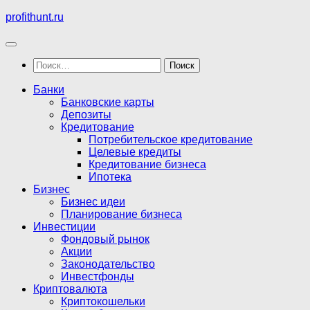
Перейти
profithunt.ru
к
содержимому
Найти:
Банки
Банковские карты
Депозиты
Кредитование
Потребительское кредитование
Целевые кредиты
Кредитование бизнеса
Ипотека
Бизнес
Бизнес идеи
Планирование бизнеса
Инвестиции
Фондовый рынок
Акции
Законодательство
Инвестфонды
Криптовалюта
Криптокошельки