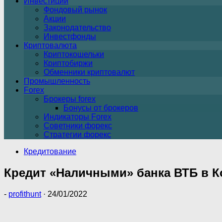
Инвестиции
Фондовый рынок
Акции
Законодательство
Инвестфонды
Криптовалюта
Криптокошельки
Криптобиржи
Обменники криптовалют
Промышленность
Forex
Брокеры forex
Бонусы от брокеров
Индикаторы Forex
Советники форекс
Стратегии форекс
Кредитование
Кредит «Наличными» банка ВТБ в К
-
profithunt
·
24/01/2022