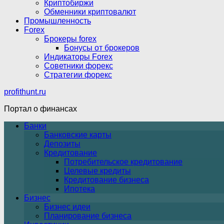
Криптобиржи
Обменники криптовалют
Промышленность
Forex
Брокеры forex
Бонусы от брокеров
Индикаторы Forex
Советники форекс
Стратегии форекс
profithunt.ru
Портал о финансах
Банки
Банковские карты
Депозиты
Кредитование
Потребительское кредитование
Целевые кредиты
Кредитование бизнеса
Ипотека
Бизнес
Бизнес идеи
Планирование бизнеса