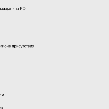
гражданина РФ
егионе присутствия
рам
ев