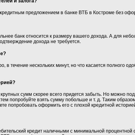
елей и залога?
 кредитным предложением в банке ВТБ в Костроме без офор
ельнее банк относится к размеру вашего дохода. А для не
подтверждение дохода не требуется.
ие?
 в течение нескольких минут, но что касается полного од
орией?
 крупных сумм скорее всего придется забыть. Но можно по
атем попробуйте взять сумму побольше и т. д. Таким образ
те попробовать оформить его с плохой кредитной историей
бительский кредит наличными с минимальной процентной ст